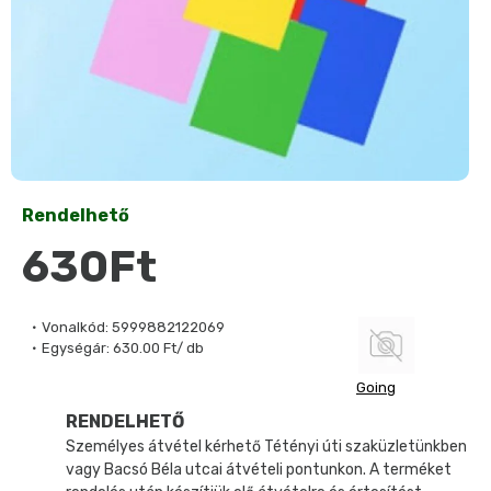
Rendelhető
630Ft
Vonalkód:
5999882122069
Egységár:
630.00 Ft/ db
Going
RENDELHETŐ
Személyes átvétel kérhető Tétényi úti szaküzletünkben
vagy Bacsó Béla utcai átvételi pontunkon. A terméket