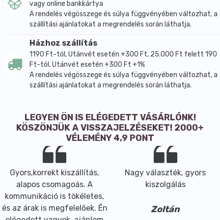
vagy online bankkártya
A rendelés végösszege és súlya függvényében változhat, a
szállítási ajánlatokat a megrendelés során láthatja.
Házhoz szállítás
1190 Ft-tól, Utánvét esetén +300 Ft, 25.000 Ft felett 190
Ft-tól, Utánvét esetén +300 Ft +1%
A rendelés végösszege és súlya függvényében változhat, a
szállítási ajánlatokat a megrendelés során láthatja.
LEGYEN ÖN IS ELÉGEDETT VÁSÁRLÓNK!
KÖSZÖNJÜK A VISSZAJELZÉSEKET! 2000+
VÉLEMÉNY 4,9 PONT
Gyors,korrekt kiszállítás,
Nagy választék, gyors
alapos csomagoás. A
kiszolgálás
kommunikáció is tökéletes,
és az árak is megfelelőek. Én
Zoltán
elégedett vagyok, ajánlom