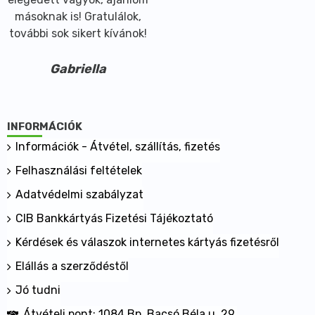
másoknak is! Gratulálok,
további sok sikert kívánok!
Gabriella
INFORMÁCIÓK
Információk - Átvétel, szállítás, fizetés
Felhasználási feltételek
Adatvédelmi szabályzat
CIB Bankkártyás Fizetési Tájékoztató
Kérdések és válaszok internetes kártyás fizetésről
Elállás a szerződéstől
Jó tudni
Átvételi pont: 1084 Bp. Bacsó Béla u. 29.