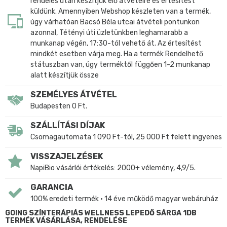
rendelés után készítjük elő átvételre és értesítést
küldünk. Amennyiben Webshop készleten van a termék,
úgy várhatóan Bacsó Béla utcai átvételi pontunkon
azonnal, Tétényi úti üzletünkben leghamarabb a
munkanap végén, 17:30-tól vehető át. Az értesítést
mindkét esetben várja meg. Ha a termék Rendelhető
státuszban van, úgy terméktől függően 1-2 munkanap
alatt készítjük össze
SZEMÉLYES ÁTVÉTEL
Budapesten 0 Ft.
SZÁLLÍTÁSI DÍJAK
Csomagautomata 1 090 Ft-tól, 25 000 Ft felett ingyenes
VISSZAJELZÉSEK
NapiBio vásárlói értékelés: 2000+ vélemény, 4,9/5.
GARANCIA
100% eredeti termék • 14 éve működő magyar webáruház
GOING SZÍNTERÁPIÁS WELLNESS LEPEDŐ SÁRGA 1DB
TERMÉK VÁSÁRLÁSA, RENDELÉSE