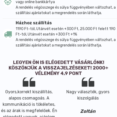
vagy online bankkártya
A rendelés végösszege és súlya függvényében változhat, a
szállítási ajánlatokat a megrendelés során láthatja.
Házhoz szállítás
1190 Ft-tól, Utánvét esetén +300 Ft, 25.000 Ft felett 190
Ft-tól, Utánvét esetén +300 Ft +1%
A rendelés végösszege és súlya függvényében változhat, a
szállítási ajánlatokat a megrendelés során láthatja.
LEGYEN ÖN IS ELÉGEDETT VÁSÁRLÓNK!
KÖSZÖNJÜK A VISSZAJELZÉSEKET! 2000+
VÉLEMÉNY 4,9 PONT
Gyors,korrekt kiszállítás,
Nagy választék, gyors
alapos csomagoás. A
kiszolgálás
kommunikáció is tökéletes,
és az árak is megfelelőek. Én
Zoltán
elégedett vagyok, ajánlom