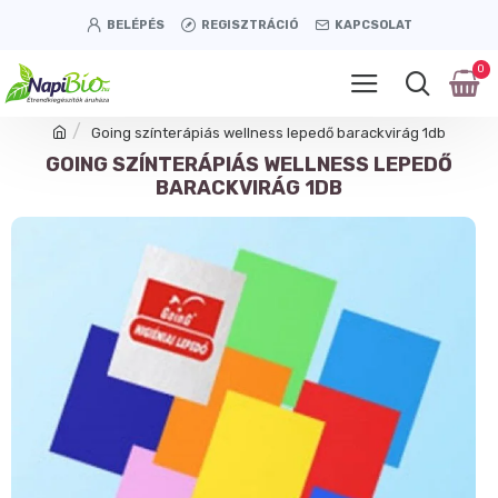
BELÉPÉS
REGISZTRÁCIÓ
KAPCSOLAT
0
Going színterápiás wellness lepedő barackvirág 1db
GOING SZÍNTERÁPIÁS WELLNESS LEPEDŐ
BARACKVIRÁG 1DB