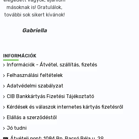
másoknak is! Gratulálok,
további sok sikert kívánok!
Gabriella
INFORMÁCIÓK
Információk - Átvétel, szállítás, fizetés
Felhasználási feltételek
Adatvédelmi szabályzat
CIB Bankkártyás Fizetési Tájékoztató
Kérdések és válaszok internetes kártyás fizetésről
Elállás a szerződéstől
Jó tudni
Átvételi pont: 1084 Bp. Bacsó Béla u. 29.