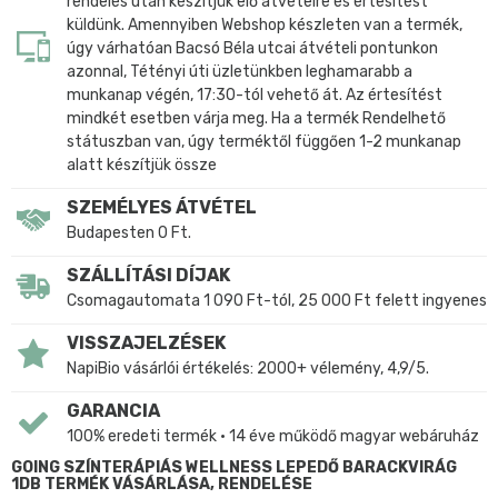
rendelés után készítjük elő átvételre és értesítést
küldünk. Amennyiben Webshop készleten van a termék,
úgy várhatóan Bacsó Béla utcai átvételi pontunkon
azonnal, Tétényi úti üzletünkben leghamarabb a
munkanap végén, 17:30-tól vehető át. Az értesítést
mindkét esetben várja meg. Ha a termék Rendelhető
státuszban van, úgy terméktől függően 1-2 munkanap
alatt készítjük össze
SZEMÉLYES ÁTVÉTEL
Budapesten 0 Ft.
SZÁLLÍTÁSI DÍJAK
Csomagautomata 1 090 Ft-tól, 25 000 Ft felett ingyenes
VISSZAJELZÉSEK
NapiBio vásárlói értékelés: 2000+ vélemény, 4,9/5.
GARANCIA
100% eredeti termék • 14 éve működő magyar webáruház
GOING SZÍNTERÁPIÁS WELLNESS LEPEDŐ BARACKVIRÁG
1DB TERMÉK VÁSÁRLÁSA, RENDELÉSE