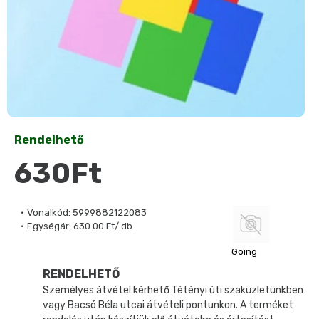
Rendelhető
630Ft
Vonalkód:
5999882122083
Egységár:
630.00 Ft/ db
Going
RENDELHETŐ
Személyes átvétel kérhető Tétényi úti szaküzletünkben
vagy Bacsó Béla utcai átvételi pontunkon. A terméket