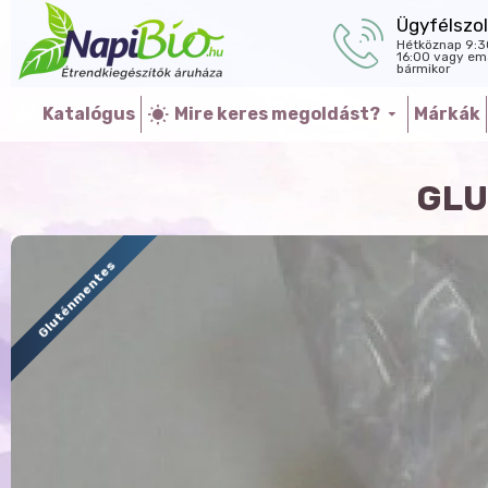
Ügyfélszol
Hétköznap 9:3
16:00 vagy ema
bármikor
Katalógus
Mire keres megoldást?
Márkák
GLU
Gluténmentes