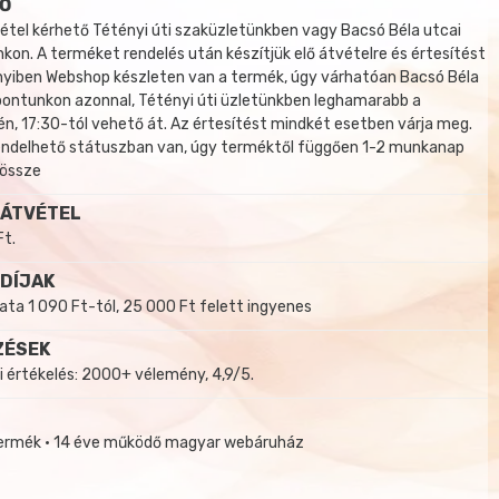
Ő
tel kérhető Tétényi úti szaküzletünkben vagy Bacsó Béla utcai
kon. A terméket rendelés után készítjük elő átvételre és értesítést
yiben Webshop készleten van a termék, úgy várhatóan Bacsó Béla
 pontunkon azonnal, Tétényi úti üzletünkben leghamarabb a
, 17:30-tól vehető át. Az értesítést mindkét esetben várja meg.
endelhető státuszban van, úgy terméktől függően 1-2 munkanap
 össze
 ÁTVÉTEL
Ft.
 DÍJAK
a 1 090 Ft-tól, 25 000 Ft felett ingyenes
ZÉSEK
i értékelés: 2000+ vélemény, 4,9/5.
termék • 14 éve működő magyar webáruház