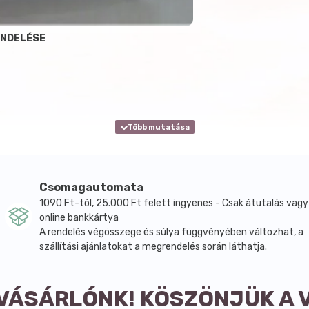
ENDELÉSE
Csomagautomata
1090 Ft-tól, 25.000 Ft felett ingyenes - Csak átutalás vagy
online bankkártya
A rendelés végösszege és súlya függvényében változhat, a
szállítási ajánlatokat a megrendelés során láthatja.
 VÁSÁRLÓNK! KÖSZÖNJÜK A 