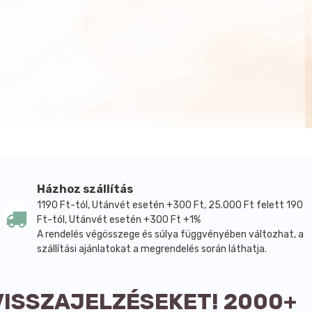
Házhoz szállítás
1190 Ft-tól, Utánvét esetén +300 Ft, 25.000 Ft felett 190
Ft-tól, Utánvét esetén +300 Ft +1%
A rendelés végösszege és súlya függvényében változhat, a
szállítási ajánlatokat a megrendelés során láthatja.
VISSZAJELZÉSEKET! 2000+