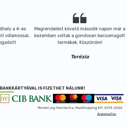
őhely a 4-es
Megrendelést követő második napon már a
i villamossal..
kezemben voltak a gondosan becsomagolt
fogadott
termékek. Köszönöm!
Terézia
BANKKÁRTYÁVAL IS FIZETHET NÁLUNK!
Minden jog fenntartva, MaxShopping Kft. 2013-2026
Árukereső.hu