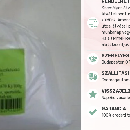
RENDELHET
Személyes átvé
átvételi pontun
küldünk. Amenn
utcai átvételi
munkanap végén
Ha a termék R
alatt készítjük
SZEMÉLYES
Budapesten 0 
SZÁLLÍTÁSI
Csomagautomat
VISSZAJEL
NapiBio vásárló
GARANCIA
100% eredeti 