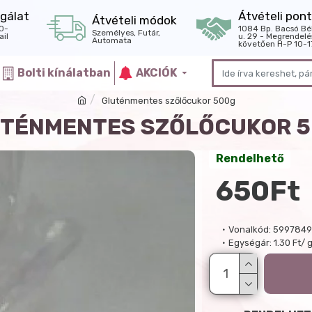
gálat
Átvételi pont
Átvételi módok
0-
1084 Bp. Bacsó Bé
Személyes, Futár,
il
u. 29 - Megrendelé
Automata
követően H-P 10-1
Bolti kínálatban
AKCIÓK
Gluténmentes szőlőcukor 500g
TÉNMENTES SZŐLŐCUKOR 
Rendelhető
650Ft
Vonalkód:
5997849
Egységár:
1.30 Ft/ 