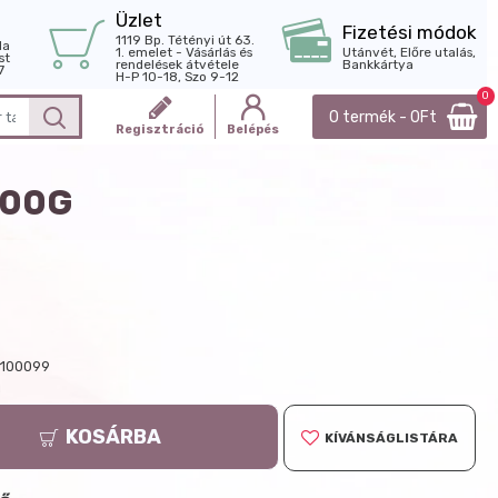
Üzlet
Fizetési módok
1119 Bp. Tétényi út 63.
la
1. emelet - Vásárlás és
Utánvét, Előre utalás,
st
rendelések átvétele
Bankkártya
7
H-P 10-18, Szo 9-12
0
0 termék - 0Ft
Regisztráció
Belépés
500G
100099
g
KOSÁRBA
KÍVÁNSÁGLISTÁRA