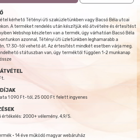
Ő
tel kérhető Tétényi úti szaküzletünkben vagy Bacsó Béla utcai
kon. A terméket rendelés után készítjük elő átvételre és értesítést
yiben Webshop készleten van a termék, úgy várhatóan Bacsó Béla
 pontunkon azonnal, Tétényi úti üzletünkben leghamarabb a
, 17:30-tól vehető át. Az értesítést mindkét esetben várja meg.
endelhető státuszban van, úgy terméktől függően 1-2 munkanap
 össze
 ÁTVÉTEL
Ft.
 DÍJAK
a 1 090 Ft-tól, 25 000 Ft felett ingyenes
ZÉSEK
i értékelés: 2000+ vélemény, 4,9/5.
termék • 14 éve működő magyar webáruház