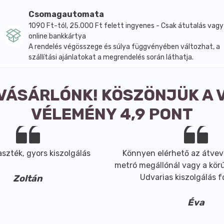
Csomagautomata
1090 Ft-tól, 25.000 Ft felett ingyenes - Csak átutalás vagy
online bankkártya
A rendelés végösszege és súlya függvényében változhat, a
szállítási ajánlatokat a megrendelés során láthatja.
 VÁSÁRLÓNK! KÖSZÖNJÜK A 
VÉLEMÉNY 4,9 PONT
szték, gyors kiszolgálás
Könnyen elérhető az átvev
metró megállónál vagy a körút
Udvarias kiszolgálás 
Zoltán
Éva