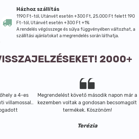
Házhoz szállítás
1190 Ft-tól, Utánvét esetén +300 Ft, 25.000 Ft felett 190
Ft-tól, Utánvét esetén +300 Ft +1%
A rendelés végösszege és súlya függvényében változhat, a
szállítási ajánlatokat a megrendelés során láthatja.
VISSZAJELZÉSEKET! 2000+
őhely a 4-es
Megrendelést követő második napon már a
i villamossal..
kezemben voltak a gondosan becsomagolt
fogadott
termékek. Köszönöm!
Terézia