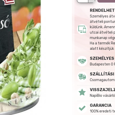
RENDELHET
Személyes átvé
átvételi pontun
küldünk. Amenn
utcai átvételi
munkanap végén
Ha a termék R
alatt készítjük
SZEMÉLYES
Budapesten 0 
SZÁLLÍTÁSI
Csomagautomat
VISSZAJEL
NapiBio vásárló
GARANCIA
100% eredeti 