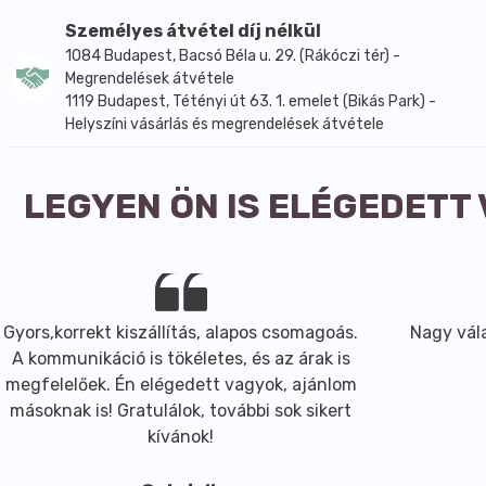
amelyből cukrok 0,8 g
Rost 6,3 g
Személyes átvétel díj nélkül
Fehérje 7,1 g
1084 Budapest, Bacsó Béla u. 29. (Rákóczi tér) -
Megrendelések átvétele
Só 0,63 g
1119 Budapest, Tétényi út 63. 1. emelet (Bikás Park) -
Helyszíni vásárlás és megrendelések átvétele
LEGYEN ÖN IS ELÉGEDETT
Gyors,korrekt kiszállítás, alapos csomagoás.
Nagy vála
A kommunikáció is tökéletes, és az árak is
megfelelőek. Én elégedett vagyok, ajánlom
másoknak is! Gratulálok, további sok sikert
kívánok!