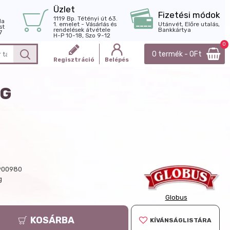
Üzlet
Fizetési módok
1119 Bp. Tétényi út 63.
la
1. emelet - Vásárlás és
Utánvét, Előre utalás,
st
rendelések átvétele
Bankkártya
7
H-P 10-18, Szo 9-12
0
0 termék - 0Ft
Regisztráció
Belépés
0G
900980
g
Globus
KOSÁRBA
KÍVÁNSÁGLISTÁRA