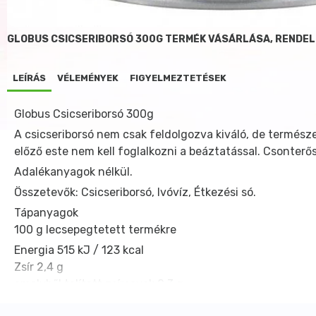
GLOBUS CSICSERIBORSÓ 300G TERMÉK VÁSÁRLÁSA, RENDE
LEÍRÁS
VÉLEMÉNYEK
FIGYELMEZTETÉSEK
Globus Csicseriborsó 300g
A csicseriborsó nem csak feldolgozva kiváló, de természe
előző este nem kell foglalkozni a beáztatással. Csonterős
Adalékanyagok nélkül.
Összetevők: Csicseriborsó, Ivóvíz, Étkezési só.
Tápanyagok
100 g lecsepegtetett termékre
Energia 515 kJ / 123 kcal
Zsír 2,4 g
amelyből telített zsírsavak 0,3 g
Szénhidrát 15 g