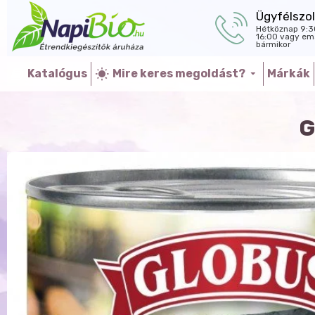
Ügyfélszol
Hétköznap 9:3
16:00 vagy ema
bármikor
Katalógus
Mire keres megoldást?
Márkák
G