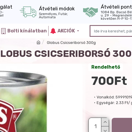
gálat
Átvételi pont
Átvételi módok
0-
1084 Bp. Bacsó Bé
Személyes, Futár,
il
u. 29 - Megrendelé
Automata
követően H-P 10-1
Bolti kínálatban
AKCIÓK
Globus Csicseriborsó 300g
LOBUS CSICSERIBORSÓ 30
Rendelhető
700Ft
Vonalkód:
5999101
Egységár:
2.33 Ft/ 