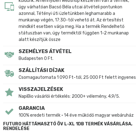
küldünk. Amennyiben Webshop készleten van a termék,
úgy várhatóan Bacsó Béla utcai átvételi pontunkon
azonnal, Tétényi úti üzletünkben leghamarabb a
munkanap végén, 17:30-tól vehető át. Az értesítést
mindkét esetben várja meg. Ha a termék Rendelhető
státuszban van, úgy terméktől függően 1-2 munkanap
alatt készítjük össze
SZEMÉLYES ÁTVÉTEL
Budapesten 0 Ft.
SZÁLLÍTÁSI DÍJAK
Csomagautomata 1 090 Ft-tól, 25 000 Ft felett ingyenes
VISSZAJELZÉSEK
NapiBio vásárlói értékelés: 2000+ vélemény, 4,9/5.
GARANCIA
100% eredeti termék • 14 éve működő magyar webáruház
FUTURO HÁTTÁMASZTÓ ÖV L-XL 1DB TERMÉK VÁSÁRLÁSA,
RENDELÉSE