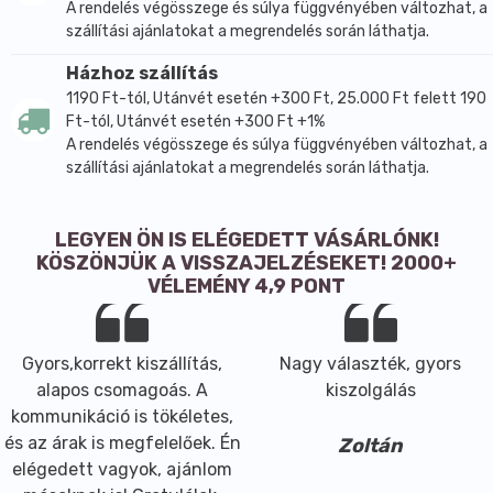
A rendelés végösszege és súlya függvényében változhat, a
szállítási ajánlatokat a megrendelés során láthatja.
Házhoz szállítás
1190 Ft-tól, Utánvét esetén +300 Ft, 25.000 Ft felett 190
Ft-tól, Utánvét esetén +300 Ft +1%
A rendelés végösszege és súlya függvényében változhat, a
szállítási ajánlatokat a megrendelés során láthatja.
LEGYEN ÖN IS ELÉGEDETT VÁSÁRLÓNK!
KÖSZÖNJÜK A VISSZAJELZÉSEKET! 2000+
VÉLEMÉNY 4,9 PONT
Gyors,korrekt kiszállítás,
Nagy választék, gyors
alapos csomagoás. A
kiszolgálás
kommunikáció is tökéletes,
és az árak is megfelelőek. Én
Zoltán
elégedett vagyok, ajánlom