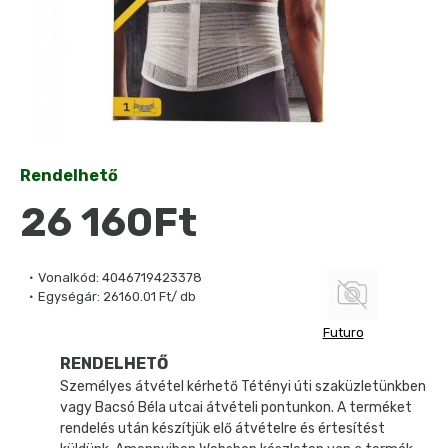
Rendelhető
26 160Ft
Vonalkód:
4046719423378
Egységár:
26160.01 Ft/ db
Futuro
RENDELHETŐ
Személyes átvétel kérhető Tétényi úti szaküzletünkben
vagy Bacsó Béla utcai átvételi pontunkon. A terméket
rendelés után készítjük elő átvételre és értesítést