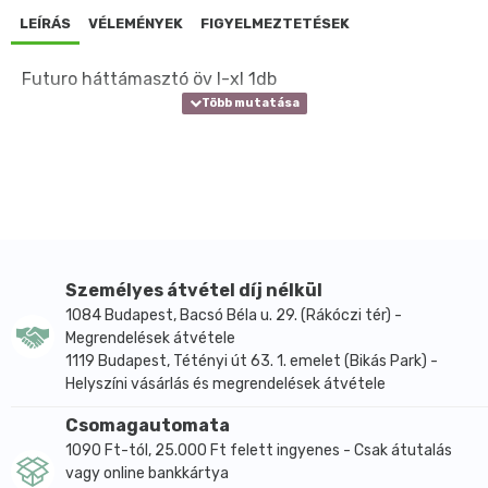
LEÍRÁS
VÉLEMÉNYEK
FIGYELMEZTETÉSEK
Futuro háttámasztó öv l-xl 1db
Személyes átvétel díj nélkül
1084 Budapest, Bacsó Béla u. 29. (Rákóczi tér) -
Megrendelések átvétele
1119 Budapest, Tétényi út 63. 1. emelet (Bikás Park) -
Helyszíni vásárlás és megrendelések átvétele
Csomagautomata
1090 Ft-tól, 25.000 Ft felett ingyenes - Csak átutalás
vagy online bankkártya