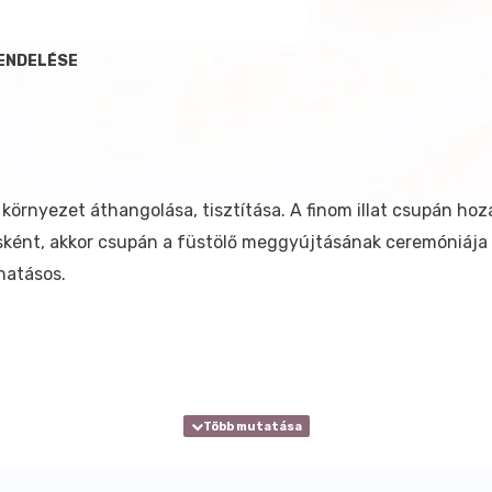
RENDELÉSE
 környezet áthangolása, tisztítása. A finom illat csupán hoz
usként, akkor csupán a füstölő meggyújtásának ceremóniája 
 hatásos.