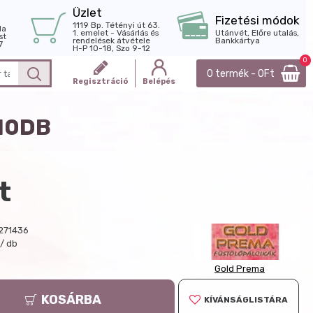
Üzlet
Fizetési módok
1119 Bp. Tétényi út 63.
la
1. emelet - Vásárlás és
Utánvét, Előre utalás,
st
rendelések átvétele
Bankkártya
7
H-P 10-18, Szo 9-12
0
0 termék - 0Ft
Regisztráció
Belépés
10DB
t
271436
t/ db
Gold Prema
KOSÁRBA
KÍVÁNSÁGLISTÁRA