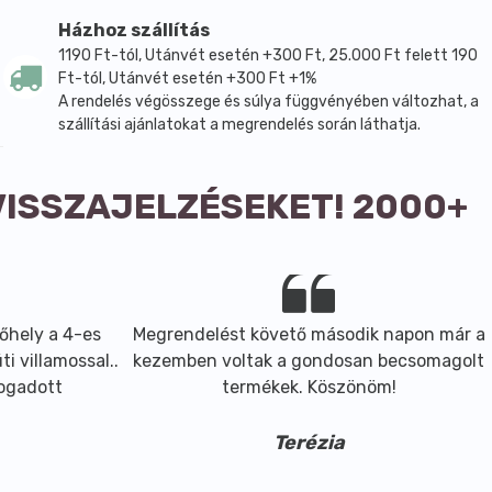
Házhoz szállítás
1190 Ft-tól, Utánvét esetén +300 Ft, 25.000 Ft felett 190
Ft-tól, Utánvét esetén +300 Ft +1%
A rendelés végösszege és súlya függvényében változhat, a
szállítási ajánlatokat a megrendelés során láthatja.
VISSZAJELZÉSEKET! 2000+
őhely a 4-es
Megrendelést követő második napon már a
i villamossal..
kezemben voltak a gondosan becsomagolt
fogadott
termékek. Köszönöm!
Terézia