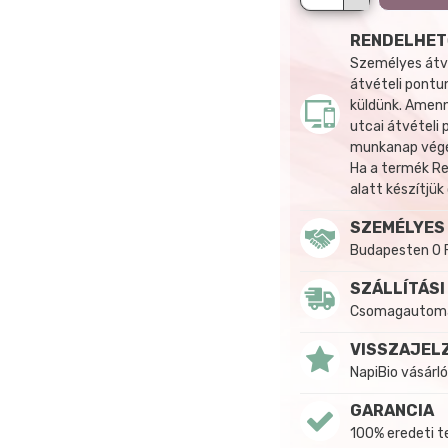
RENDELHET
Személyes átvé
átvételi pontun
küldünk. Amenn
utcai átvételi
munkanap végén
Ha a termék R
alatt készítjük
SZEMÉLYES
Budapesten 0 
SZÁLLÍTÁSI
Csomagautomat
VISSZAJEL
NapiBio vásárló
GARANCIA
100% eredeti 