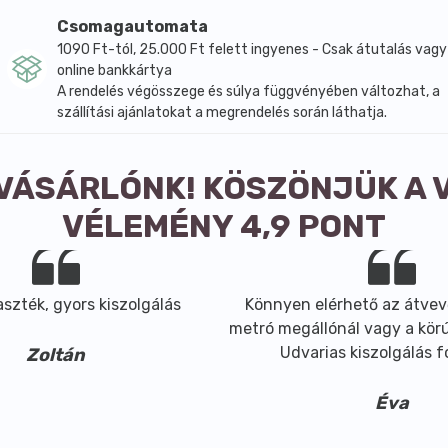
Csomagautomata
1090 Ft-tól, 25.000 Ft felett ingyenes - Csak átutalás vagy
online bankkártya
A rendelés végösszege és súlya függvényében változhat, a
szállítási ajánlatokat a megrendelés során láthatja.
 VÁSÁRLÓNK! KÖSZÖNJÜK A 
VÉLEMÉNY 4,9 PONT
szték, gyors kiszolgálás
Könnyen elérhető az átvev
metró megállónál vagy a körút
Udvarias kiszolgálás 
Zoltán
Éva