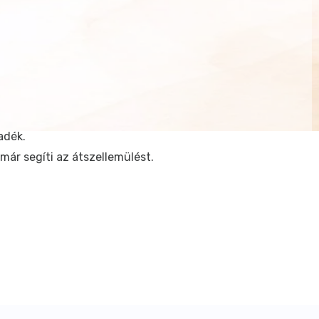
adék.
már segíti az átszellemülést.