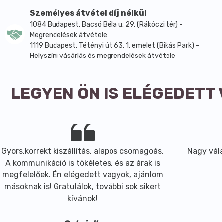
Személyes átvétel díj nélkül
1084 Budapest, Bacsó Béla u. 29. (Rákóczi tér) -
Megrendelések átvétele
1119 Budapest, Tétényi út 63. 1. emelet (Bikás Park) -
Helyszíni vásárlás és megrendelések átvétele
LEGYEN ÖN IS ELÉGEDETT
Gyors,korrekt kiszállítás, alapos csomagoás.
Nagy vála
A kommunikáció is tökéletes, és az árak is
megfelelőek. Én elégedett vagyok, ajánlom
másoknak is! Gratulálok, további sok sikert
kívánok!