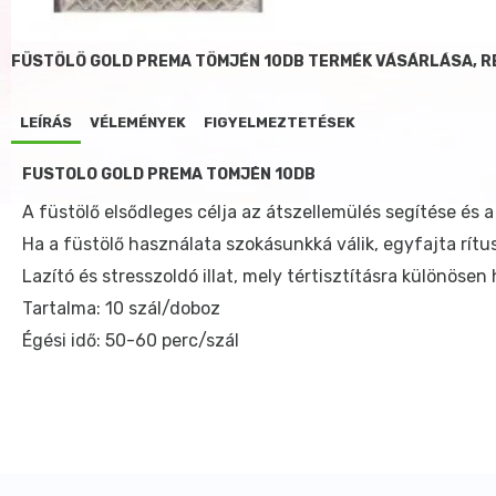
FÜSTÖLÖ GOLD PREMA TÖMJÉN 10DB TERMÉK VÁSÁRLÁSA, 
LEÍRÁS
VÉLEMÉNYEK
FIGYELMEZTETÉSEK
FÜSTÖLÖ GOLD PREMA TÖMJÉN 10DB
A füstölő elsődleges célja az átszellemülés segítése és a
Ha a füstölő használata szokásunkká válik, egyfajta rít
Lazító és stresszoldó illat, mely tértisztításra különösen
Tartalma: 10 szál/doboz
Égési idő: 50-60 perc/szál