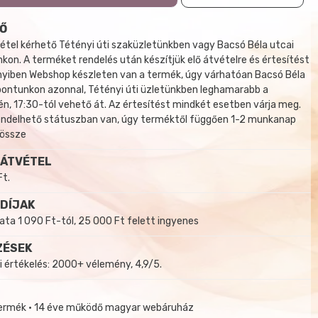
Ő
tel kérhető Tétényi úti szaküzletünkben vagy Bacsó Béla utcai
kon. A terméket rendelés után készítjük elő átvételre és értesítést
yiben Webshop készleten van a termék, úgy várhatóan Bacsó Béla
 pontunkon azonnal, Tétényi úti üzletünkben leghamarabb a
, 17:30-tól vehető át. Az értesítést mindkét esetben várja meg.
endelhető státuszban van, úgy terméktől függően 1-2 munkanap
 össze
 ÁTVÉTEL
Ft.
 DÍJAK
a 1 090 Ft-tól, 25 000 Ft felett ingyenes
ZÉSEK
i értékelés: 2000+ vélemény, 4,9/5.
termék • 14 éve működő magyar webáruház