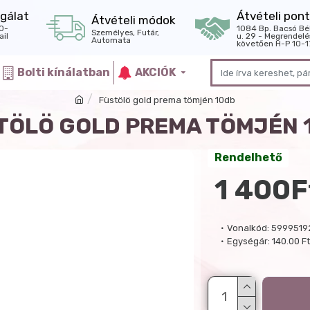
gálat
Átvételi pont
Átvételi módok
0-
1084 Bp. Bacsó Bé
Személyes, Futár,
il
u. 29 - Megrendelé
Automata
követően H-P 10-1
Bolti kínálatban
AKCIÓK
Füstölö gold prema tömjén 10db
TÖLÖ GOLD PREMA TÖMJÉN 
Rendelhető
1 400F
Vonalkód:
5999519
Egységár:
140.00 F