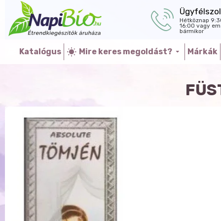
Ügyfélszol
Hétköznap 9:3
16:00 vagy ema
bármikor
Katalógus
Mire keres megoldást?
Márkák
FÜS