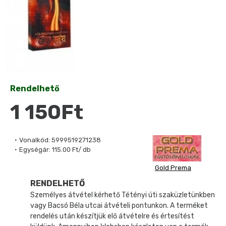
Rendelhető
1 150Ft
Vonalkód:
5999519271238
Egységár:
115.00 Ft/ db
Gold Prema
RENDELHETŐ
Személyes átvétel kérhető Tétényi úti szaküzletünkben
vagy Bacsó Béla utcai átvételi pontunkon. A terméket
rendelés után készítjük elő átvételre és értesítést