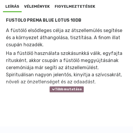
LEÍRÁS
VÉLEMÉNYEK
FIGYELMEZTETÉSEK
FÜSTÖLÖ PREMA BLUE LOTUS 10DB
A füstölő elsődleges célja az átszellemülés segítése
és a környezet áthangolása, tisztítása. A finom illat
csupán hozadék.
Ha a füstölő használata szokásunkká válik, egyfajta
rítusként, akkor csupán a füstölő meggyújtásának
ceremóniája már segíti az átszellemülést.
Spirituálisan nagyon jelentős, kinyitja a szívcsakrát,
növeli az önzetlenséget és az odaadást.
Tartalma: 10 szál/doboz
Égési idõ: 40-50 perc/szál!
Az illat jellege:
frissítő illat