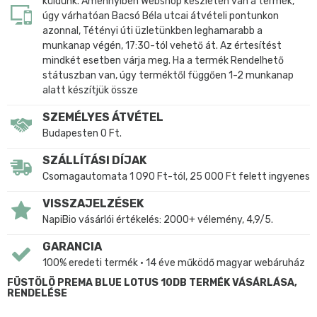
küldünk. Amennyiben Webshop készleten van a termék,
úgy várhatóan Bacsó Béla utcai átvételi pontunkon
azonnal, Tétényi úti üzletünkben leghamarabb a
munkanap végén, 17:30-tól vehető át. Az értesítést
mindkét esetben várja meg. Ha a termék Rendelhető
státuszban van, úgy terméktől függően 1-2 munkanap
alatt készítjük össze
SZEMÉLYES ÁTVÉTEL
Budapesten 0 Ft.
SZÁLLÍTÁSI DÍJAK
Csomagautomata 1 090 Ft-tól, 25 000 Ft felett ingyenes
VISSZAJELZÉSEK
NapiBio vásárlói értékelés: 2000+ vélemény, 4,9/5.
GARANCIA
100% eredeti termék • 14 éve működő magyar webáruház
FÜSTÖLÖ PREMA BLUE LOTUS 10DB TERMÉK VÁSÁRLÁSA,
RENDELÉSE