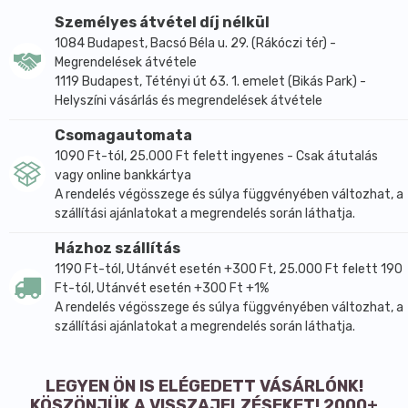
Személyes átvétel díj nélkül
1084 Budapest, Bacsó Béla u. 29. (Rákóczi tér) -
Megrendelések átvétele
1119 Budapest, Tétényi út 63. 1. emelet (Bikás Park) -
Helyszíni vásárlás és megrendelések átvétele
Csomagautomata
1090 Ft-tól, 25.000 Ft felett ingyenes - Csak átutalás
vagy online bankkártya
A rendelés végösszege és súlya függvényében változhat, a
szállítási ajánlatokat a megrendelés során láthatja.
Házhoz szállítás
1190 Ft-tól, Utánvét esetén +300 Ft, 25.000 Ft felett 190
Ft-tól, Utánvét esetén +300 Ft +1%
A rendelés végösszege és súlya függvényében változhat, a
szállítási ajánlatokat a megrendelés során láthatja.
LEGYEN ÖN IS ELÉGEDETT VÁSÁRLÓNK!
KÖSZÖNJÜK A VISSZAJELZÉSEKET! 2000+