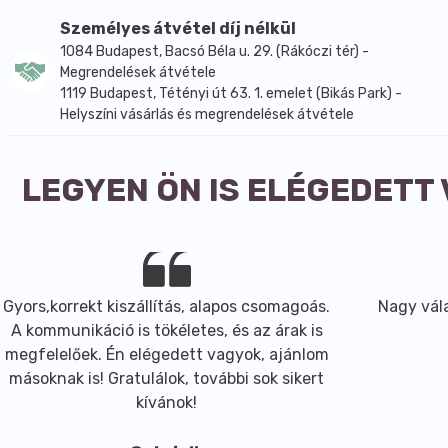
Az egyik legédesebb Frupka sült tea, amelynek mézes és 
Személyes átvétel díj nélkül
gyümölcs, meglepő, hogy a készítés és fűszerezés során m
1084 Budapest, Bacsó Béla u. 29. (Rákóczi tér) -
teáját!
Megrendelések átvétele
1119 Budapest, Tétényi út 63. 1. emelet (Bikás Park) -
Összetevők:
víz, vörös áfonya, fruktóz, alma, eper, málna
Helyszíni vásárlás és megrendelések átvétele
ÁTLAGOS TÁPÉRTÉK 100 G TERMÉKBEN:
Energia
517 kJ / 122 kcal
LEGYEN ÖN IS ELÉGEDETT
Zsír
0,2 g
… amelyből telített zsírsavak
0,1 g
Szénhidrát
29 g
… amelyből cukrok
27 g
Fehérje
0,3 g
Gyors,korrekt kiszállítás, alapos csomagoás.
Nagy vála
Só
0 g
A kommunikáció is tökéletes, és az árak is
megfelelőek. Én elégedett vagyok, ajánlom
másoknak is! Gratulálok, további sok sikert
kívánok!