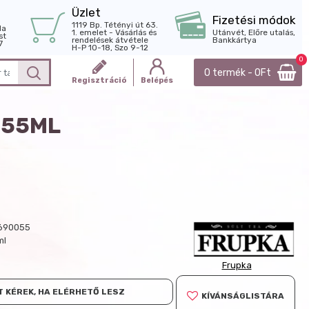
Üzlet
Fizetési módok
1119 Bp. Tétényi út 63.
la
1. emelet - Vásárlás és
Utánvét, Előre utalás,
st
rendelések átvétele
Bankkártya
7
H-P 10-18, Szo 9-12
0
0 termék - 0Ft
Regisztráció
Belépés
 55ML
690055
ml
Frupka
 KÉREK, HA ELÉRHETŐ LESZ
KÍVÁNSÁGLISTÁRA