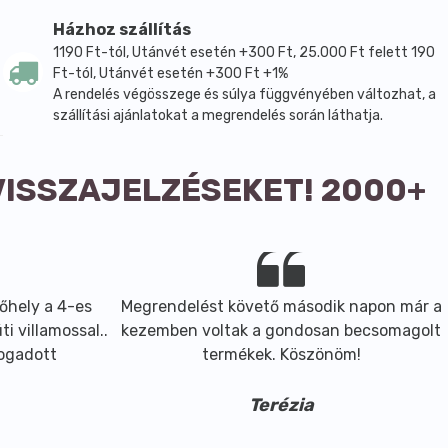
latot idéz. Bár a vörös áfonya önmagában egy savanykás
Házhoz szállítás
ezt a titkos favoritot, sokak abszolút kedvenc sült
1190 Ft-tól, Utánvét esetén +300 Ft, 25.000 Ft felett 190
Ft-tól, Utánvét esetén +300 Ft +1%
A rendelés végösszege és súlya függvényében változhat, a
szállítási ajánlatokat a megrendelés során láthatja.
VISSZAJELZÉSEKET! 2000+
őhely a 4-es
Megrendelést követő második napon már a
i villamossal..
kezemben voltak a gondosan becsomagolt
fogadott
termékek. Köszönöm!
Terézia