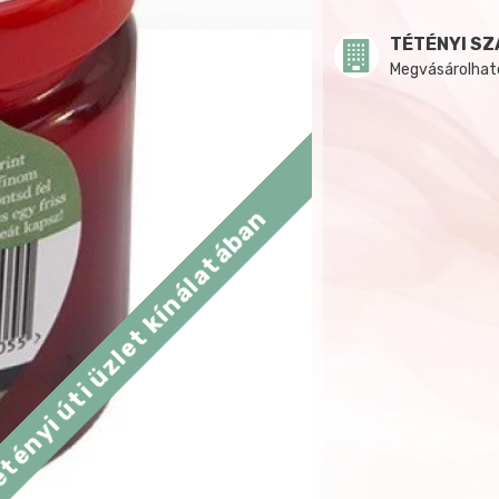
TÉTÉNYI SZ
Megvásárolható:
tényi úti üzlet kínálatában