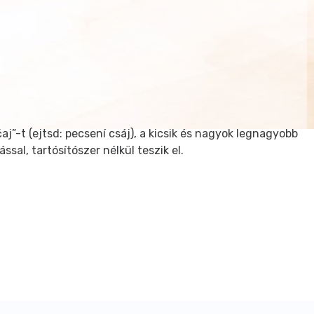
-t (ejtsd: pecsení csáj), a kicsik és nagyok legnagyobb
al, tartósítószer nélkül teszik el.
ízzel kell felönteni, és készen van a gyümölcsös ital,