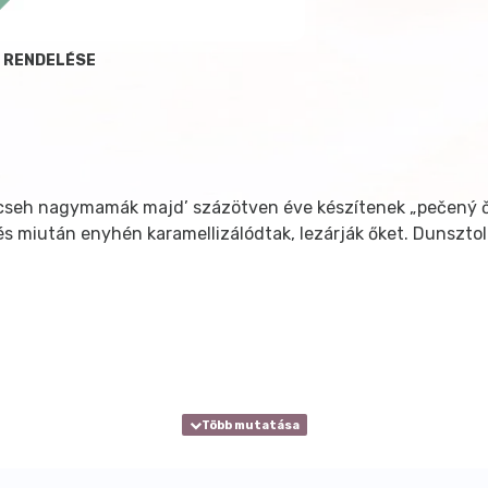
, RENDELÉSE
cseh nagymamák majd’ százötven éve készítenek „pečený čaj”
 miután enyhén karamellizálódtak, lezárják őket. Dunsztoláss
zerinti mennyiségű (kb. 2 dl az ajánlott) forró vagy hideg v