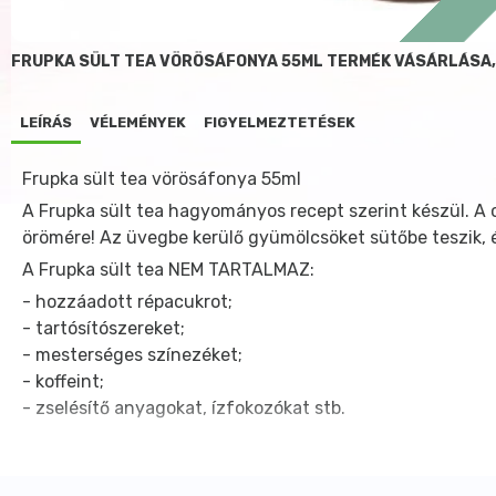
FRUPKA SÜLT TEA VÖRÖSÁFONYA 55ML TERMÉK VÁSÁRLÁSA
LEÍRÁS
VÉLEMÉNYEK
FIGYELMEZTETÉSEK
Frupka sült tea vörösáfonya 55ml
A Frupka sült tea hagyományos recept szerint készül. A 
örömére! Az üvegbe kerülő gyümölcsöket sütőbe teszik, és
A Frupka sült tea NEM TARTALMAZ:
- hozzáadott répacukrot;
- tartósítószereket;
- mesterséges színezéket;
- koffeint;
- zselésítő anyagokat, ízfokozókat stb.
Elkészítése tehát pofonegyszerű: a koncentrátumot ízlés s
további ízesítést nem igényel.