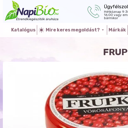
Ügyfélszol
Hétköznap 9:3
16:00 vagy ema
bármikor
Katalógus
Mire keres megoldást?
Márkák
FRUP