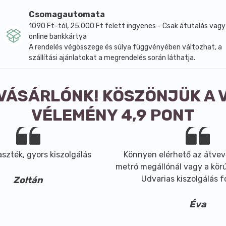
illatos karaktere mindenki szerint keleties, törökös hangu
Csomagautomata
égis ilyen édességre és mézességre tesz szert. Próbálja ki 
1090 Ft-tól, 25.000 Ft felett ingyenes - Csak átutalás vagy
online bankkártya
A rendelés végösszege és súlya függvényében változhat, a
, fahéj.
szállítási ajánlatokat a megrendelés során láthatja.
 VÁSÁRLÓNK! KÖSZÖNJÜK A 
VÉLEMÉNY 4,9 PONT
szték, gyors kiszolgálás
Könnyen elérhető az átvev
metró megállónál vagy a körút
Udvarias kiszolgálás 
Zoltán
Éva