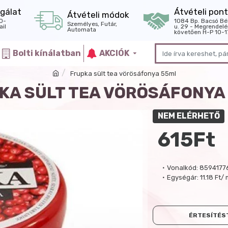
gálat
Átvételi pont
Átvételi módok
0-
1084 Bp. Bacsó Bé
Személyes, Futár,
il
u. 29 - Megrendelé
Automata
követően H-P 10-1
Bolti kínálatban
AKCIÓK
Frupka sült tea vörösáfonya 55ml
KA SÜLT TEA VÖRÖSÁFONYA
NEM ELÉRHETŐ
615Ft
Vonalkód:
8594177
Egységár:
11.18 Ft/ 
ÉRTESÍTÉST