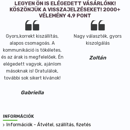
… amelyből telített zsírsavak
0 g
LEGYEN ÖN IS ELÉGEDETT VÁSÁRLÓNK!
Szénhidrát
30 g
KÖSZÖNJÜK A VISSZAJELZÉSEKET! 2000+
VÉLEMÉNY 4,9 PONT
… amelyből cukrok
28 g
Fehérje
0,3 g
Só
0 g
Gyors,korrekt kiszállítás,
Nagy választék, gyors
alapos csomagoás. A
kiszolgálás
kommunikáció is tökéletes,
és az árak is megfelelőek. Én
Zoltán
elégedett vagyok, ajánlom
másoknak is! Gratulálok,
további sok sikert kívánok!
Gabriella
INFORMÁCIÓK
Információk - Átvétel, szállítás, fizetés