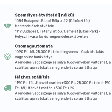
Elkészítése tehát pofonegyszerű: a koncentrátumot
ízlés szerinti mennyiségű (kb. 2 dl az ajánlott) forró
Személyes átvétel díj nélkül
vagy hideg vízzel kell felönteni, és készen van a
1084 Budapest, Bacsó Béla u. 29. (Rákóczi tér) -
Megrendelések átvétele
gyümölcsös ital, további ízesítést nem igényel.
1119 Budapest, Tétényi út 63. 1. emelet (Bikás Park) -
Úgy érezhetjük, hogy bűnbe esünk, pedig egy
Helyszíni vásárlás és megrendelések átvétele
egészséges italról van szó. A két, önmagában is édes
íz kombinációjával egy hamisítatlanul telt és ütős italt
Csomagautomata
készíthetünk belőle azokra a napokra, amikor valami
1090 Ft-tól, 25.000 Ft felett ingyenes - Csak átutalás
vagy online bankkártya
édes csábításra vágyunk. Érdekessége, hogy kitűnően
A rendelés végösszege és súlya függvényében változhat, a
használható desszertek önteteként is, igazán
szállítási ajánlatokat a megrendelés során láthatja.
azonban forró vízzel felöntve, egy hidegebb napon
mutatja meg erősségeit.
Házhoz szállítás
1190 Ft-tól, Utánvét esetén +300 Ft, 25.000 Ft felett 190
Összetevők:
víz, fruktóz, eper, alma, málna, vanília.
Ft-tól, Utánvét esetén +300 Ft +1%
ÁTLAGOS TÁPÉRTÉK 100 G TERMÉKBEN:
A rendelés végösszege és súlya függvényében változhat, a
szállítási ajánlatokat a megrendelés során láthatja.
Energia
514 kJ / 121 kcal
Zsír
0,2 g