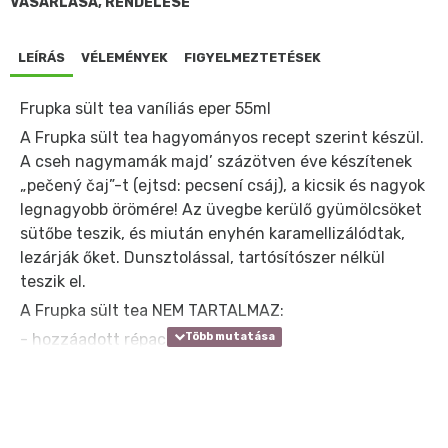
VÁSÁRLÁSA, RENDELÉSE
LEÍRÁS
VÉLEMÉNYEK
FIGYELMEZTETÉSEK
Frupka sült tea vaníliás eper 55ml
A Frupka sült tea hagyományos recept szerint készül.
A cseh nagymamák majd’ százötven éve készítenek
„pečený čaj”-t (ejtsd: pecsení csáj), a kicsik és nagyok
legnagyobb örömére! Az üvegbe kerülő gyümölcsöket
sütőbe teszik, és miután enyhén karamellizálódtak,
lezárják őket. Dunsztolással, tartósítószer nélkül
teszik el.
A Frupka sült tea NEM TARTALMAZ:
- hozzáadott répacukrot;
- tartósítószereket;
- mesterséges színezéket;
- koffeint;
- zselésítő anyagokat, ízfokozókat stb.