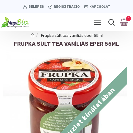
BELÉPÉS
REGISZTRÁCIÓ
KAPCSOLAT
0
Frupka sült tea vaníliás eper 55ml
FRUPKA SÜLT TEA VANÍLIÁS EPER 55ML
Tétényi úti üzlet kínálatában