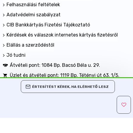
Felhasználási feltételek
Adatvédelmi szabályzat
CIB Bankkártyás Fizetési Tájékoztató
Kérdések és válaszok internetes kártyás fizetésről
Elállás a szerződéstől
Jó tudni
Átvételi pont: 1084 Bp. Bacsó Béla u. 29.
Üzlet és átvételi pont: 1119 Bp. Tétényi út 63. 1/5.
BANKKÁRTYÁVAL IS FIZETHET NÁLUNK!
ÉRTESÍTÉST KÉREK, HA ELÉRHETŐ LESZ
Minden jog fenntartva, MaxShopping Kft. 2013-2026
Árukereső.hu