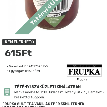
NEM ELÉRHETŐ
615Ft
Vonalkód:
8594177690185
Egységár:
11.18 Ft/ ml
Frupka
TÉTÉNYI SZAKÜZLETI KÍNÁLATBAN
Megvásárolható: 1119 Budapest, Tétényi út 63., 1. emelet –
készlettől függően.
FRUPKA SÜLT TEA VANÍLIÁS EPER 55ML TERMÉK