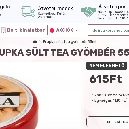
gálat
Átvételi pont
Átvételi módok
0-
1084 Bp. Bacsó Bé
Személyes, Futár,
il
u. 29 - Megrendelé
Automata
követően H-P 10-1
Bolti kínálatban
AKCIÓK
Frupka sült tea gyömbér 55ml
UPKA SÜLT TEA GYÖMBÉR 5
NEM ELÉRHETŐ
615Ft
Vonalkód:
8594177
Egységár:
11.18 Ft/ 
ÉRTESÍTÉST