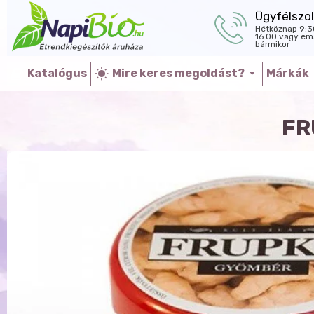
Ügyfélszol
Hétköznap 9:3
16:00 vagy ema
bármikor
Katalógus
Mire keres megoldást?
Márkák
FR