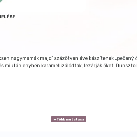
DELÉSE
cseh nagymamák majd’ százötven éve készítenek „pečený čaj”
 miután enyhén karamellizálódtak, lezárják őket. Dunsztoláss
zerinti mennyiségű (kb. 2 dl az ajánlott) forró vagy hideg v