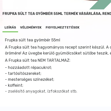
FRUPKA SÜLT TEA GYÖMBÉR 55ML TERMÉK VÁSÁRLÁSA, REN
LEÍRÁS
VÉLEMÉNYEK
FIGYELMEZTETÉSEK
Frupka sült tea gyömbér 55ml
A Frupka sült tea hagyományos recept szerint készül. A 
örömére! Az üvegbe kerülő gyümölcsöket sütőbe teszik, és
A Frupka sült tea NEM TARTALMAZ:
- hozzáadott répacukrot;
- tartósítószereket;
- mesterséges színezéket;
- koffeint;
- zselésítő anyagokat, ízfokozókat stb.
Elkészítése tehát pofonegyszerű: a koncentrátumot ízlés s
további ízesítést nem igényel.