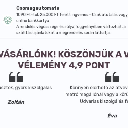
lata is rendkívüli, de az első korty a legmeggyőzőbb: a friss
Csomagautomata
, amit a gyömbért imádók elvárnának tőle. Felejthetetlen íz
1090 Ft-tól, 25.000 Ft felett ingyenes - Csak átutalás vagy
online bankkártya
A rendelés végösszege és súlya függvényében változhat, a
szállítási ajánlatokat a megrendelés során láthatja.
 VÁSÁRLÓNK! KÖSZÖNJÜK A 
VÉLEMÉNY 4,9 PONT
szték, gyors kiszolgálás
Könnyen elérhető az átvev
metró megállónál vagy a körút
Udvarias kiszolgálás 
Zoltán
Éva