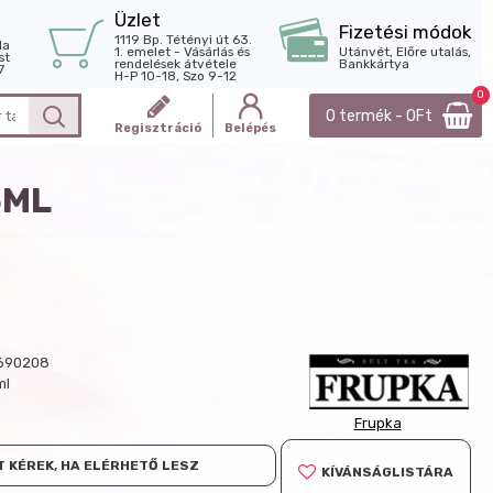
Üzlet
Fizetési módok
1119 Bp. Tétényi út 63.
la
1. emelet - Vásárlás és
Utánvét, Előre utalás,
st
rendelések átvétele
Bankkártya
7
H-P 10-18, Szo 9-12
0
0 termék - 0Ft
Regisztráció
Belépés
5ML
690208
ml
Frupka
 KÉREK, HA ELÉRHETŐ LESZ
KÍVÁNSÁGLISTÁRA