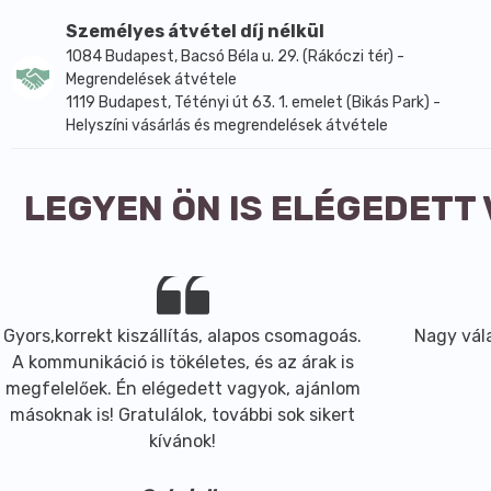
A legjobb kifejezés erre az ízre a „kirobbanó”. Már az il
Személyes átvétel díj nélkül
a citrommal és a meggyel együtt még azt is túlszárnyalja
1084 Budapest, Bacsó Béla u. 29. (Rákóczi tér) -
Megrendelések átvétele
Összetevők:
víz, fruktóz, friss gyömbér, citrom, meggy.
1119 Budapest, Tétényi út 63. 1. emelet (Bikás Park) -
ÁTLAGOS TÁPÉRTÉK 100 G TERMÉKBEN:
Helyszíni vásárlás és megrendelések átvétele
Energia
532 kJ / 127 kcal
Zsír
0,1 g
LEGYEN ÖN IS ELÉGEDETT
… amelyből telített zsírsavak
0 g
Szénhidrát
30 g
… amelyből cukrok
27 g
Fehérje
0,3 g
Só
0 g
Gyors,korrekt kiszállítás, alapos csomagoás.
Nagy vála
A kommunikáció is tökéletes, és az árak is
megfelelőek. Én elégedett vagyok, ajánlom
másoknak is! Gratulálok, további sok sikert
kívánok!