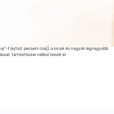
-t (ejtsd: pecsení csáj), a kicsik és nagyok legnagyobb
al, tartósítószer nélkül teszik el.
ízzel kell felönteni, és készen van a gyümölcsös ital,