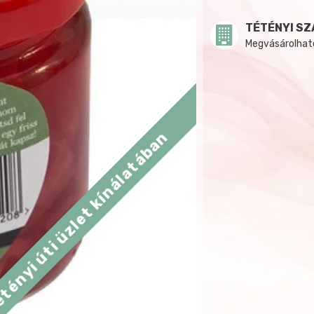
TÉTÉNYI SZ
Megvásárolható:
tényi úti üzlet kínálatában