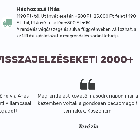
 gyömbér íze, enyhe csípőssége a hozzáadott gyümölcsökkel,
Házhoz szállítás
!
1190 Ft-tól, Utánvét esetén +300 Ft, 25.000 Ft felett 190
Ft-tól, Utánvét esetén +300 Ft +1%
A rendelés végösszege és súlya függvényében változhat, a
szállítási ajánlatokat a megrendelés során láthatja.
VISSZAJELZÉSEKET! 2000+
őhely a 4-es
Megrendelést követő második napon már a
i villamossal..
kezemben voltak a gondosan becsomagolt
fogadott
termékek. Köszönöm!
Terézia