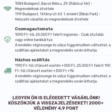
1084 Budapest, Bacsó Béla u. 29. (Rákóczi tér) -
Megrendelések átvétele
1119 Budapest, Tétényi út 63. 1. emelet (Bikás Park) -
Helyszíni vásárlás és megrendelések átvétele
Csomagautomata
1090 Ft-tól, 25.000 Ft felett ingyenes - Csak átutalás
vagy online bankkártya
A rendelés végösszege és súlya függvényében változhat, a
szállítási ajánlatokat a megrendelés során láthatja.
Házhoz szállítás
1190 Ft-tól, Utánvét esetén +300 Ft, 25.000 Ft felett 190
Ft-tól, Utánvét esetén +300 Ft +1%
A rendelés végösszege és súlya függvényében változhat, a
szállítási ajánlatokat a megrendelés során láthatja.
LEGYEN ÖN IS ELÉGEDETT VÁSÁRLÓNK!
KÖSZÖNJÜK A VISSZAJELZÉSEKET! 2000+
VÉLEMÉNY 4,9 PONT