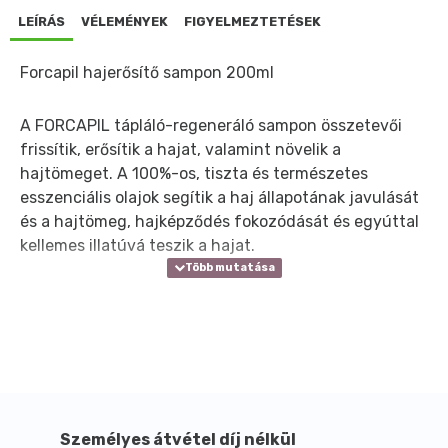
LEÍRÁS
VÉLEMÉNYEK
FIGYELMEZTETÉSEK
Forcapil hajerősítő sampon 200ml
A FORCAPIL tápláló-regeneráló sampon összetevői
frissítik, erősítik a hajat, valamint növelik a
hajtömeget. A 100%-os, tiszta és természetes
esszenciális olajok segítik a haj állapotának javulását
és a hajtömeg, hajképződés fokozódását és egyúttal
kellemes illatúvá teszik a hajat.
Személyes átvétel díj nélkül