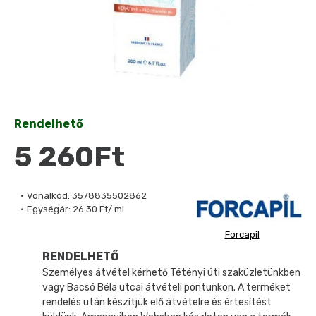
Rendelhető
5 260Ft
Vonalkód:
3578835502862
Egységár:
26.30 Ft/ ml
Forcapil
RENDELHETŐ
Személyes átvétel kérhető Tétényi úti szaküzletünkben
vagy Bacsó Béla utcai átvételi pontunkon. A terméket
rendelés után készítjük elő átvételre és értesítést