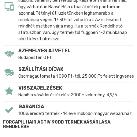
küldünk. Amennyiben Webshop készleten van a termék,
úgy várhatóan Bacsó Béla utcai átvételi pontunkon
azonnal, Tétényi úti üzletünkben leghamarabb a
munkanap végén, 17:30-tól vehető át. Az értesítést
mindkét esetben várja meg. Ha a termék Rendelhető
státuszban van, úgy terméktől függően 1-2 munkanap
alatt készítjük össze
SZEMÉLYES ÁTVÉTEL
Budapesten 0 Ft.
SZÁLLÍTÁSI DÍJAK
Csomagautomata 1 090 Ft-tól, 25 000 Ft felett ingyenes
VISSZAJELZÉSEK
NapiBio vásárlói értékelés: 2000+ vélemény, 4,9/5.
GARANCIA
100% eredeti termék • 14 éve működő magyar webáruház
FORCAPIL HAIR ACTIV 90DB TERMÉK VÁSÁRLÁSA,
RENDELÉSE