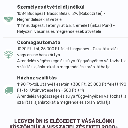
játszik a normál pszichológiai funkció fenntartásában
Személyes átvétel díj nélkül
is. A cink és a réz hozzájárulnak a sejtek oxidatív
1084 Budapest, Bacsó Béla u. 29. (Rákóczi tér) -
stresszel szembeni védelméhez.
Megrendelések átvétele
1119 Budapest, Tétényi út 63. 1. emelet (Bikás Park) -
A növényi összetevők közül a rukkola kivonat és a
Helyszíni vásárlás és megrendelések átvétele
mezei zsurló is régóta ismertek különböző étrend-
kiegészítő formulák összetevőjeként.
Csomagautomata
Használati javaslat:
1090 Ft-tól, 25.000 Ft felett ingyenes - Csak átutalás
vagy online bankkártya
Naponta, reggeli közben vegyen be 1 tablettát egy
A rendelés végösszege és súlya függvényében változhat, a
nagy pohár vízzel. Javasolt folyamatosan, legalább 3
szállítási ajánlatokat a megrendelés során láthatja.
hónapon át alkalmazni. Az ajánlott napi mennyiséget
ne lépje túl. Az étrend-kiegészítő nem helyettesíti a
Házhoz szállítás
kiegyensúlyozott étrendet és az egészséges
1190 Ft-tól, Utánvét esetén +300 Ft, 25.000 Ft felett 190
életmódot.
Ft-tól, Utánvét esetén +300 Ft +1%
A rendelés végösszege és súlya függvényében változhat, a
Összetétel 1 tablettában:
szállítási ajánlatokat a megrendelés során láthatja.
D3-vitamin 5,0 µg (100%)
B5-vitamin (pantoténsav) 6 mg (100%)
LEGYEN ÖN IS ELÉGEDETT VÁSÁRLÓNK!
B6-vitamin 5,4 mg (386%)
KÖSZÖNJÜK A VISSZAJELZÉSEKET! 2000+