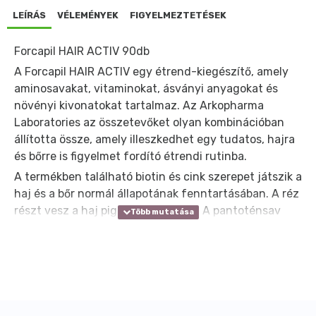
LEÍRÁS
VÉLEMÉNYEK
FIGYELMEZTETÉSEK
Forcapil HAIR ACTIV 90db
A Forcapil HAIR ACTIV egy étrend-kiegészítő, amely
aminosavakat, vitaminokat, ásványi anyagokat és
növényi kivonatokat tartalmaz. Az Arkopharma
Laboratories az összetevőket olyan kombinációban
állította össze, amely illeszkedhet egy tudatos, hajra
és bőrre is figyelmet fordító étrendi rutinba.
A termékben található biotin és cink szerepet játszik a
haj és a bőr normál állapotának fenntartásában. A réz
részt vesz a haj pigmentációjában. A pantoténsav
hozzájárul a szteroid hormonok, valamint a D-vitamin
normál szintéziséhez és anyagcseréjéhez. A B6-
vitamin részt vesz a hormonális folyamatok
szabályozásában, míg a folsav fontos a normál
vérképzéshez és az aminosav-szintézishez. A B6-
vitamin a folsavval és a biotinnal együtt szerepet