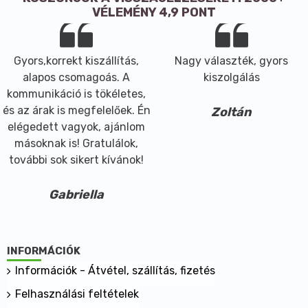
Folsav 200 µg (100%)
VÉLEMÉNY 4,9 PONT
Biotin 450 µg (900%)
Cink 10 mg (100%)
Gyors,korrekt kiszállítás,
Nagy választék, gyors
Réz 1000 µg (100%)
alapos csomagoás. A
kiszolgálás
L-cisztin 400 mg
kommunikáció is tökéletes,
L-metionin 100 mg
és az árak is megfelelőek. Én
Zoltán
elégedett vagyok, ajánlom
L-arginin 6 mg
másoknak is! Gratulálok,
Mezei zsurló hajtás por 45 mg
további sok sikert kívánok!
Rukkola hajtás kivonat 100 mg
(*RDA: az ajánlott napi bevitel százalékos értéke)
Gabriella
Figyelmeztetés:
Minőségét megőrzi a doboz alján jelzett hónap
végéig. Kisgyermekektől elzárva tartandó.
INFORMÁCIÓK
Tárolás:
Információk - Átvétel, szállítás, fizetés
Fénytől, nedvességtől és hőtől védve tárolandó.
Felhasználási feltételek
A csomagoláson szereplő 2+1 jelölés arra utal, hogy a