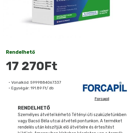
Rendelhető
17 270Ft
Vonalkód:
5999884067337
Egységár:
191.89 Ft/ db
Forcapil
RENDELHETŐ
Személyes átvétel kérhető Tétényi úti szaküzletünkben
vagy Bacsó Béla utcai átvételi pontunkon. A terméket
rendelés után készítjük elő átvételre és értesítést