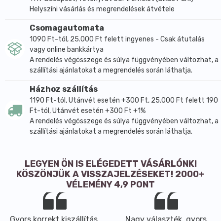
Helyszíni vásárlás és megrendelések átvétele
Csomagautomata
1090 Ft-tól, 25.000 Ft felett ingyenes - Csak átutalás
vagy online bankkártya
A rendelés végösszege és súlya függvényében változhat, a
szállítási ajánlatokat a megrendelés során láthatja.
Házhoz szállítás
1190 Ft-tól, Utánvét esetén +300 Ft, 25.000 Ft felett 190
Ft-tól, Utánvét esetén +300 Ft +1%
A rendelés végösszege és súlya függvényében változhat, a
szállítási ajánlatokat a megrendelés során láthatja.
LEGYEN ÖN IS ELÉGEDETT VÁSÁRLÓNK!
KÖSZÖNJÜK A VISSZAJELZÉSEKET! 2000+
VÉLEMÉNY 4,9 PONT
Gyors,korrekt kiszállítás,
Nagy választék, gyors