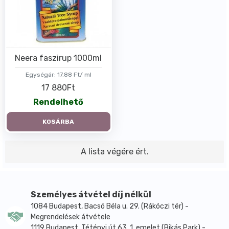
Neera faszirup 1000ml
Egységár:
17.88 Ft/ ml
17 880Ft
Rendelhető
KOSÁRBA
A lista végére ért.
Személyes átvétel díj nélkül
1084 Budapest, Bacsó Béla u. 29. (Rákóczi tér) -
Megrendelések átvétele
1119 Budapest, Tétényi út 63. 1. emelet (Bikás Park) -