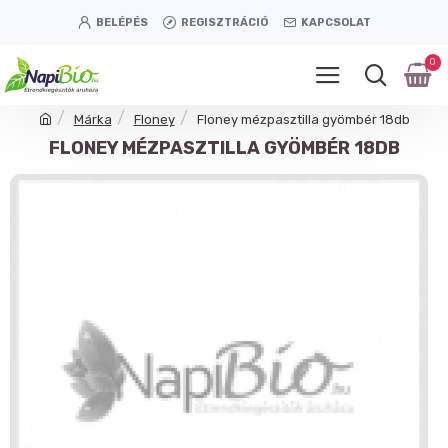
BELÉPÉS
REGISZTRÁCIÓ
KAPCSOLAT
0
Márka
Floney
Floney mézpasztilla gyömbér 18db
FLONEY MÉZPASZTILLA GYÖMBÉR 18DB