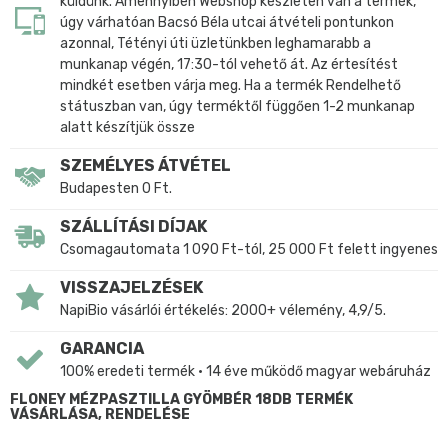
küldünk. Amennyiben Webshop készleten van a termék,
úgy várhatóan Bacsó Béla utcai átvételi pontunkon
azonnal, Tétényi úti üzletünkben leghamarabb a
munkanap végén, 17:30-tól vehető át. Az értesítést
mindkét esetben várja meg. Ha a termék Rendelhető
státuszban van, úgy terméktől függően 1-2 munkanap
alatt készítjük össze
SZEMÉLYES ÁTVÉTEL
Budapesten 0 Ft.
SZÁLLÍTÁSI DÍJAK
Csomagautomata 1 090 Ft-tól, 25 000 Ft felett ingyenes
VISSZAJELZÉSEK
NapiBio vásárlói értékelés: 2000+ vélemény, 4,9/5.
GARANCIA
100% eredeti termék • 14 éve működő magyar webáruház
FLONEY MÉZPASZTILLA GYÖMBÉR 18DB TERMÉK
VÁSÁRLÁSA, RENDELÉSE