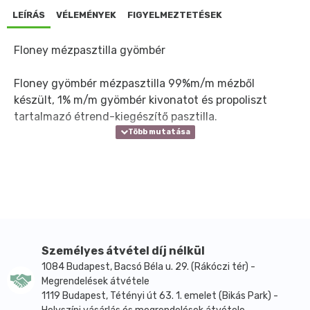
LEÍRÁS
VÉLEMÉNYEK
FIGYELMEZTETÉSEK
Floney mézpasztilla gyömbér
Floney gyömbér mézpasztilla 99%m/m mézből
készült, 1% m/m gyömbér kivonatot és propoliszt
tartalmazó étrend-kiegészítő pasztilla.
Személyes átvétel díj nélkül
1084 Budapest, Bacsó Béla u. 29. (Rákóczi tér) -
Megrendelések átvétele
1119 Budapest, Tétényi út 63. 1. emelet (Bikás Park) -