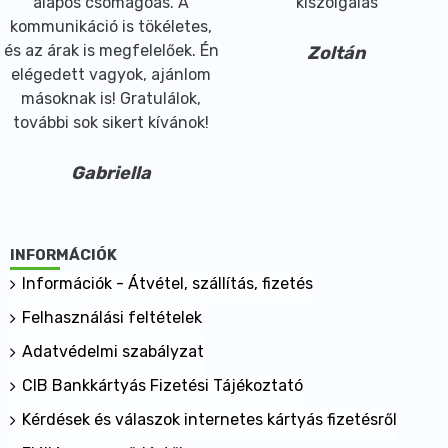
alapos csomagoás. A
kiszolgálás
kommunikáció is tökéletes,
és az árak is megfelelőek. Én
Zoltán
elégedett vagyok, ajánlom
másoknak is! Gratulálok,
további sok sikert kívánok!
Gabriella
INFORMÁCIÓK
Információk - Átvétel, szállítás, fizetés
Felhasználási feltételek
Adatvédelmi szabályzat
CIB Bankkártyás Fizetési Tájékoztató
Kérdések és válaszok internetes kártyás fizetésről