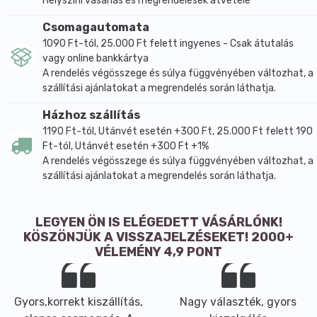
Helyszíni vásárlás és megrendelések átvétele
Csomagautomata
1090 Ft-tól, 25.000 Ft felett ingyenes - Csak átutalás
vagy online bankkártya
A rendelés végösszege és súlya függvényében változhat, a
szállítási ajánlatokat a megrendelés során láthatja.
Házhoz szállítás
1190 Ft-tól, Utánvét esetén +300 Ft, 25.000 Ft felett 190
Ft-tól, Utánvét esetén +300 Ft +1%
A rendelés végösszege és súlya függvényében változhat, a
szállítási ajánlatokat a megrendelés során láthatja.
LEGYEN ÖN IS ELÉGEDETT VÁSÁRLÓNK!
KÖSZÖNJÜK A VISSZAJELZÉSEKET! 2000+
VÉLEMÉNY 4,9 PONT
Gyors,korrekt kiszállítás,
Nagy választék, gyors