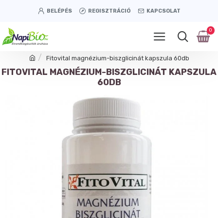
BELÉPÉS
REGISZTRÁCIÓ
KAPCSOLAT
0
Fitovital magnézium-biszglicinát kapszula 60db
FITOVITAL MAGNÉZIUM-BISZGLICINÁT KAPSZULA
60DB