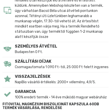
rendelés után készítjük elő átvételre és értesítést
küldünk. Amennyiben Webshop készleten van a termék,
úgy várhatóan Bacsó Béla utcai átvételi pontunkon
azonnal, Tétényi úti üzletünkben leghamarabb a
munkanap végén, 17:30-tól vehető át. Az értesítést
mindkét esetben várja meg. Ha a termék Rendelhető
státuszban van, úgy terméktől függően 1-2 munkanap
alatt készítjük össze
SZEMÉLYES ÁTVÉTEL
Budapesten 0 Ft.
SZÁLLÍTÁSI DÍJAK
Csomagautomata 1 090 Ft-tól, 25 000 Ft felett ingyenes
VISSZAJELZÉSEK
NapiBio vásárlói értékelés: 2000+ vélemény, 4,9/5.
GARANCIA
100% eredeti termék • 14 éve működő magyar webáruház
FITOVITAL MAGNÉZIUM BISZGLICINÁT KAPSZULA 60DB
TERMÉK VÁSÁRLÁSA, RENDELÉSE