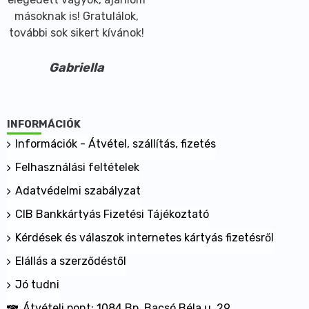
másoknak is! Gratulálok,
további sok sikert kívánok!
Gabriella
INFORMÁCIÓK
Információk - Átvétel, szállítás, fizetés
Felhasználási feltételek
Adatvédelmi szabályzat
CIB Bankkártyás Fizetési Tájékoztató
Kérdések és válaszok internetes kártyás fizetésről
Elállás a szerződéstől
Jó tudni
Átvételi pont: 1084 Bp. Bacsó Béla u. 29.