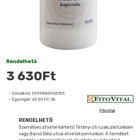
Rendelhető
3 630Ft
Vonalkód:
5999885968183
Egységár:
60.50 Ft/ db
Fitovital
RENDELHETŐ
Személyes átvétel kérhető Tétényi úti szaküzletünkben
vagy Bacsó Béla utcai átvételi pontunkon. A terméket