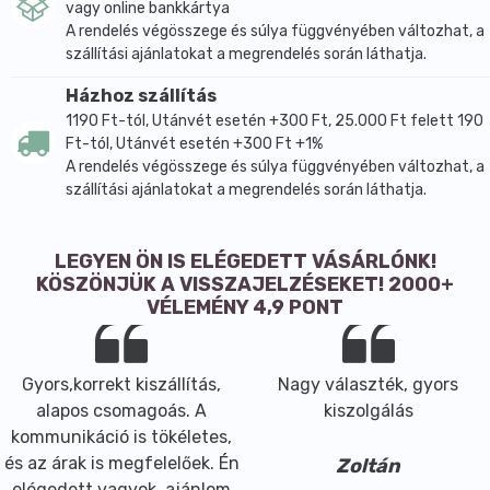
vagy online bankkártya
A rendelés végösszege és súlya függvényében változhat, a
szállítási ajánlatokat a megrendelés során láthatja.
Házhoz szállítás
1190 Ft-tól, Utánvét esetén +300 Ft, 25.000 Ft felett 190
Ft-tól, Utánvét esetén +300 Ft +1%
A rendelés végösszege és súlya függvényében változhat, a
szállítási ajánlatokat a megrendelés során láthatja.
LEGYEN ÖN IS ELÉGEDETT VÁSÁRLÓNK!
KÖSZÖNJÜK A VISSZAJELZÉSEKET! 2000+
VÉLEMÉNY 4,9 PONT
Gyors,korrekt kiszállítás,
Nagy választék, gyors
alapos csomagoás. A
kiszolgálás
kommunikáció is tökéletes,
és az árak is megfelelőek. Én
Zoltán
elégedett vagyok, ajánlom