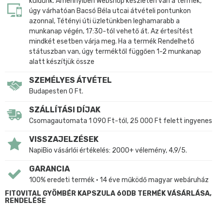
küldünk. Amennyiben Webshop készleten van a termék,
úgy várhatóan Bacsó Béla utcai átvételi pontunkon
azonnal, Tétényi úti üzletünkben leghamarabb a
munkanap végén, 17:30-tól vehető át. Az értesítést
mindkét esetben várja meg. Ha a termék Rendelhető
státuszban van, úgy terméktől függően 1-2 munkanap
alatt készítjük össze
SZEMÉLYES ÁTVÉTEL
Budapesten 0 Ft.
SZÁLLÍTÁSI DÍJAK
Csomagautomata 1 090 Ft-tól, 25 000 Ft felett ingyenes
VISSZAJELZÉSEK
NapiBio vásárlói értékelés: 2000+ vélemény, 4,9/5.
GARANCIA
100% eredeti termék • 14 éve működő magyar webáruház
FITOVITAL GYÖMBÉR KAPSZULA 60DB TERMÉK VÁSÁRLÁSA,
RENDELÉSE