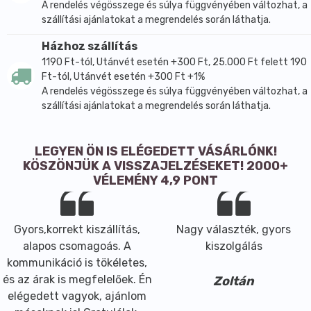
A rendelés végösszege és súlya függvényében változhat, a
szállítási ajánlatokat a megrendelés során láthatja.
Házhoz szállítás
1190 Ft-tól, Utánvét esetén +300 Ft, 25.000 Ft felett 190
Ft-tól, Utánvét esetén +300 Ft +1%
A rendelés végösszege és súlya függvényében változhat, a
szállítási ajánlatokat a megrendelés során láthatja.
LEGYEN ÖN IS ELÉGEDETT VÁSÁRLÓNK!
KÖSZÖNJÜK A VISSZAJELZÉSEKET! 2000+
VÉLEMÉNY 4,9 PONT
Gyors,korrekt kiszállítás,
Nagy választék, gyors
alapos csomagoás. A
kiszolgálás
kommunikáció is tökéletes,
és az árak is megfelelőek. Én
Zoltán
elégedett vagyok, ajánlom