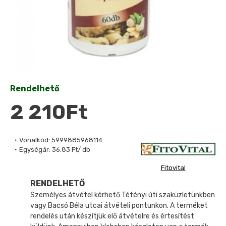
Rendelhető
2 210Ft
Vonalkód:
5999885968114
Egységár:
36.83 Ft/ db
Fitovital
RENDELHETŐ
Személyes átvétel kérhető Tétényi úti szaküzletünkben
vagy Bacsó Béla utcai átvételi pontunkon. A terméket
rendelés után készítjük elő átvételre és értesítést