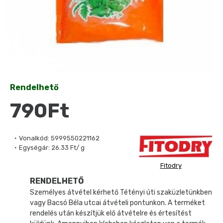
Rendelhető
790Ft
Vonalkód:
5999550221162
Egységár:
26.33 Ft/ g
Fitodry
RENDELHETŐ
Személyes átvétel kérhető Tétényi úti szaküzletünkben
vagy Bacsó Béla utcai átvételi pontunkon. A terméket
rendelés után készítjük elő átvételre és értesítést