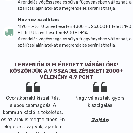
A rendelés végösszege és súlya függvényében változhat, a
szállítási ajánlatokat a megrendelés során láthatja.
Házhoz szállítás
1190 Ft-tól, Utánvét esetén +300 Ft, 25.000 Ft felett 190
Ft-tól, Utánvét esetén +300 Ft +1%
A rendelés végösszege és súlya függvényében változhat, a
szállítási ajánlatokat a megrendelés során láthatja.
LEGYEN ÖN IS ELÉGEDETT VÁSÁRLÓNK!
KÖSZÖNJÜK A VISSZAJELZÉSEKET! 2000+
VÉLEMÉNY 4,9 PONT
Gyors,korrekt kiszállítás,
Nagy választék, gyors
alapos csomagoás. A
kiszolgálás
kommunikáció is tökéletes,
és az árak is megfelelőek. Én
Zoltán
elégedett vagyok, ajánlom