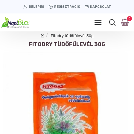
BELÉPÉS
REGISZTRÁCIÓ
KAPCSOLAT
0
Fitodry tüdőfűlevél 30g
FITODRY TÜDŐFŰLEVÉL 30G