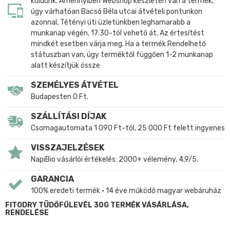
küldünk. Amennyiben Webshop készleten van a termék,
úgy várhatóan Bacsó Béla utcai átvételi pontunkon
azonnal, Tétényi úti üzletünkben leghamarabb a
munkanap végén, 17:30-tól vehető át. Az értesítést
mindkét esetben várja meg. Ha a termék Rendelhető
státuszban van, úgy terméktől függően 1-2 munkanap
alatt készítjük össze
SZEMÉLYES ÁTVÉTEL
Budapesten 0 Ft.
SZÁLLÍTÁSI DÍJAK
Csomagautomata 1 090 Ft-tól, 25 000 Ft felett ingyenes
VISSZAJELZÉSEK
NapiBio vásárlói értékelés: 2000+ vélemény, 4,9/5.
GARANCIA
100% eredeti termék • 14 éve működő magyar webáruház
FITODRY TÜDŐFŰLEVÉL 30G TERMÉK VÁSÁRLÁSA,
RENDELÉSE