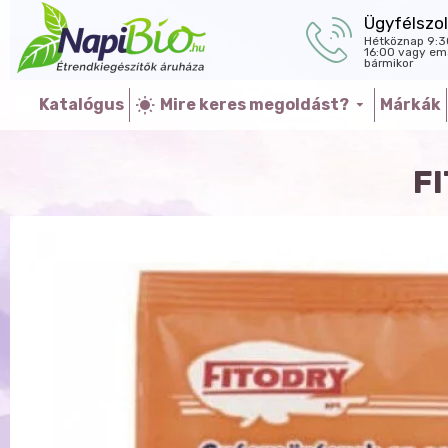
Ügyfélszol
Hétköznap 9:3
16:00 vagy ema
bármikor
Katalógus
Mire keres megoldást?
Márkák
F