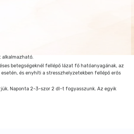
t alkalmazható.
léses betegségeknél fellépő lázat fő hatóanyagának, az
 esetén, és enyhíti a stresszhelyzetekben fellépő erős
űrjük. Naponta 2-3-szor 2 dl-t fogyasszunk. Az egyik