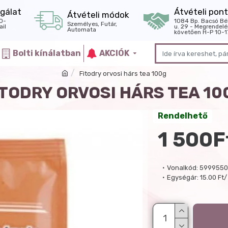
gálat
Átvételi pont
Átvételi módok
0-
1084 Bp. Bacsó Bé
Személyes, Futár,
il
u. 29 - Megrendelé
Automata
követően H-P 10-1
Bolti kínálatban
AKCIÓK
Fitodry orvosi hárs tea 100g
ITODRY ORVOSI HÁRS TEA 10
Rendelhető
1 500F
Vonalkód:
599955
Egységár:
15.00 Ft/