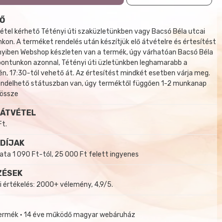
Ő
tel kérhető Tétényi úti szaküzletünkben vagy Bacsó Béla utcai
kon. A terméket rendelés után készítjük elő átvételre és értesítést
yiben Webshop készleten van a termék, úgy várhatóan Bacsó Béla
 pontunkon azonnal, Tétényi úti üzletünkben leghamarabb a
, 17:30-tól vehető át. Az értesítést mindkét esetben várja meg.
endelhető státuszban van, úgy terméktől függően 1-2 munkanap
 össze
 ÁTVÉTEL
Ft.
 DÍJAK
a 1 090 Ft-tól, 25 000 Ft felett ingyenes
ZÉSEK
i értékelés: 2000+ vélemény, 4,9/5.
termék • 14 éve működő magyar webáruház