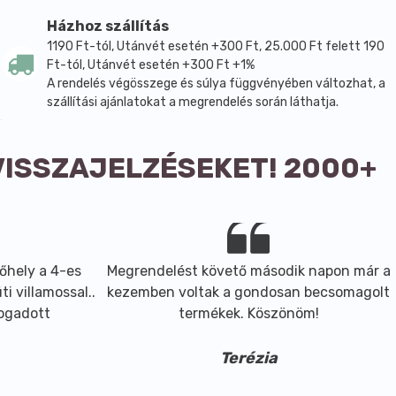
Házhoz szállítás
1190 Ft-tól, Utánvét esetén +300 Ft, 25.000 Ft felett 190
Ft-tól, Utánvét esetén +300 Ft +1%
A rendelés végösszege és súlya függvényében változhat, a
szállítási ajánlatokat a megrendelés során láthatja.
VISSZAJELZÉSEKET! 2000+
őhely a 4-es
Megrendelést követő második napon már a
i villamossal..
kezemben voltak a gondosan becsomagolt
fogadott
termékek. Köszönöm!
Terézia