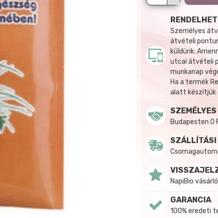
RENDELHET
Személyes átvé
átvételi pontun
küldünk. Amenn
utcai átvételi
munkanap végén
Ha a termék R
alatt készítjük
SZEMÉLYES
Budapesten 0 
SZÁLLÍTÁSI
Csomagautomat
VISSZAJEL
NapiBio vásárló
GARANCIA
100% eredeti 