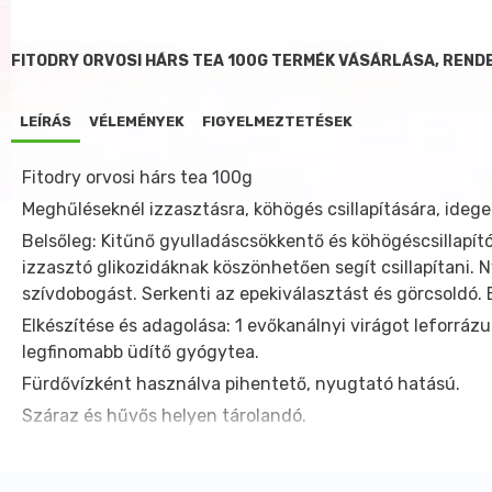
FITODRY ORVOSI HÁRS TEA 100G TERMÉK VÁSÁRLÁSA, REND
LEÍRÁS
VÉLEMÉNYEK
FIGYELMEZTETÉSEK
Fitodry orvosi hárs tea 100g
Meghűléseknél izzasztásra, köhögés csillapítására, ideg
Belsőleg: Kitűnő gyulladáscsökkentő és köhögéscsillapít
izzasztó glikozidáknak köszönhetően segít csillapítani. 
szívdobogást. Serkenti az epekiválasztást és görcsoldó. E
Elkészítése és adagolása: 1 evőkanálnyi virágot leforráz
legfinomabb üdítő gyógytea.
Fürdővízként használva pihentető, nyugtató hatású.
Száraz és hűvős helyen tárolandó.