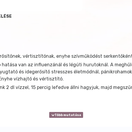
ELÉSE
erősítőnek, vértisztítónak, enyhe szívműködést serkentőkén
ó hatása van az influenzánál és légúti hurutoknál. A meghű
Nyugtató és idegerősítő stresszes életmódnál, pánikrohamok
nyhe vízhajtó és vértisztító.
unk 2 dl vízzel, 15 percig lefedve állni hagyjuk, majd megsz