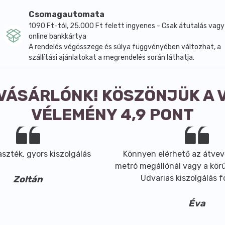
Csomagautomata
1090 Ft-tól, 25.000 Ft felett ingyenes - Csak átutalás vagy
online bankkártya
A rendelés végösszege és súlya függvényében változhat, a
szállítási ajánlatokat a megrendelés során láthatja.
 VÁSÁRLÓNK! KÖSZÖNJÜK A 
VÉLEMÉNY 4,9 PONT
szték, gyors kiszolgálás
Könnyen elérhető az átvev
metró megállónál vagy a körút
Udvarias kiszolgálás 
Zoltán
Éva