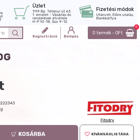
Üzlet
Fizetési módok
1119 Bp. Tétényi út 63.
la
1. emelet - Vásárlás és
Utánvét, Előre utalás,
st
rendelések átvétele
Bankkártya
7
H-P 10-18, Szo 9-12
0
0 termék - 0Ft
Regisztráció
Belépés
0G
t
0222343
 g
Fitodry
KOSÁRBA
KÍVÁNSÁGLISTÁRA