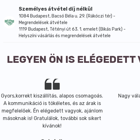
Személyes átvétel díj nélkül
1084 Budapest, Bacsó Béla u. 29. (Rákóczi tér) -
Megrendelések átvétele
1119 Budapest, Tétényi út 63. 1. emelet (Bikás Park) -
Helyszíni vásárlás és megrendelések átvétele
LEGYEN ÖN IS ELÉGEDETT
Gyors,korrekt kiszállítás, alapos csomagoás.
Nagy vála
A kommunikáció is tökéletes, és az árak is
megfelelőek. Én elégedett vagyok, ajánlom
másoknak is! Gratulálok, további sok sikert
kívánok!