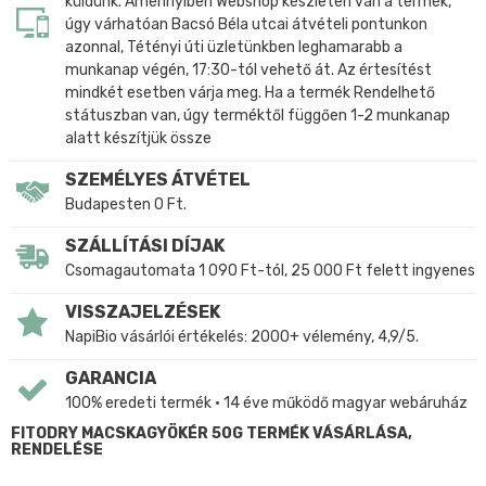
küldünk. Amennyiben Webshop készleten van a termék,
úgy várhatóan Bacsó Béla utcai átvételi pontunkon
azonnal, Tétényi úti üzletünkben leghamarabb a
munkanap végén, 17:30-tól vehető át. Az értesítést
mindkét esetben várja meg. Ha a termék Rendelhető
státuszban van, úgy terméktől függően 1-2 munkanap
alatt készítjük össze
SZEMÉLYES ÁTVÉTEL
Budapesten 0 Ft.
SZÁLLÍTÁSI DÍJAK
Csomagautomata 1 090 Ft-tól, 25 000 Ft felett ingyenes
VISSZAJELZÉSEK
NapiBio vásárlói értékelés: 2000+ vélemény, 4,9/5.
GARANCIA
100% eredeti termék • 14 éve működő magyar webáruház
FITODRY MACSKAGYÖKÉR 50G TERMÉK VÁSÁRLÁSA,
RENDELÉSE