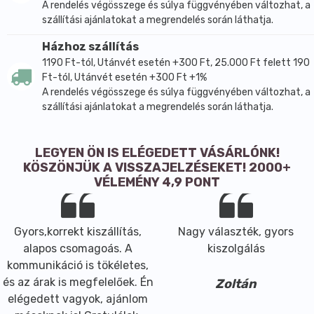
A rendelés végösszege és súlya függvényében változhat, a
szállítási ajánlatokat a megrendelés során láthatja.
Házhoz szállítás
1190 Ft-tól, Utánvét esetén +300 Ft, 25.000 Ft felett 190
Ft-tól, Utánvét esetén +300 Ft +1%
A rendelés végösszege és súlya függvényében változhat, a
szállítási ajánlatokat a megrendelés során láthatja.
LEGYEN ÖN IS ELÉGEDETT VÁSÁRLÓNK!
KÖSZÖNJÜK A VISSZAJELZÉSEKET! 2000+
VÉLEMÉNY 4,9 PONT
Gyors,korrekt kiszállítás,
Nagy választék, gyors
alapos csomagoás. A
kiszolgálás
kommunikáció is tökéletes,
és az árak is megfelelőek. Én
Zoltán
elégedett vagyok, ajánlom