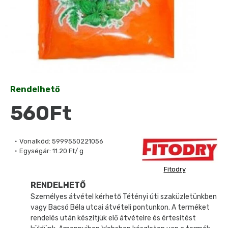
Rendelhető
560Ft
Vonalkód:
5999550221056
Egységár:
11.20 Ft/ g
Fitodry
RENDELHETŐ
Személyes átvétel kérhető Tétényi úti szaküzletünkben
vagy Bacsó Béla utcai átvételi pontunkon. A terméket
rendelés után készítjük elő átvételre és értesítést