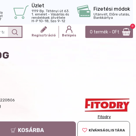
Üzlet
Fizetési módok
1119 Bp. Tétényi út 63.
la
1. emelet - Vásárlás és
Utánvét, Előre utalás,
st
rendelések átvétele
Bankkártya
7
H-P 10-18, Szo 9-12
0
0 termék - 0Ft
Regisztráció
Belépés
0G
0220806
g
Fitodry
KOSÁRBA
KÍVÁNSÁGLISTÁRA