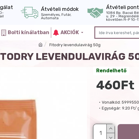
gálat
Átvételi pont
Átvételi módok
0-
1084 Bp. Bacsó Bé
Személyes, Futár,
il
u. 29 - Megrendelé
Automata
követően H-P 10-1
Bolti kínálatban
AKCIÓK
Fitodry levendulavirág 50g
ITODRY LEVENDULAVIRÁG 5
Rendelhető
460Ft
Vonalkód:
599955
Egységár:
9.20 Ft/ 