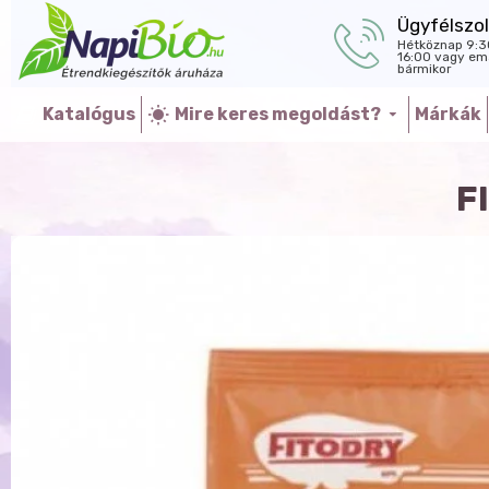
Ügyfélszol
Hétköznap 9:3
16:00 vagy ema
bármikor
Katalógus
Mire keres megoldást?
Márkák
F