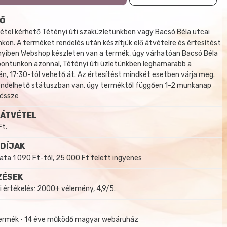
Ő
tel kérhető Tétényi úti szaküzletünkben vagy Bacsó Béla utcai
kon. A terméket rendelés után készítjük elő átvételre és értesítést
yiben Webshop készleten van a termék, úgy várhatóan Bacsó Béla
 pontunkon azonnal, Tétényi úti üzletünkben leghamarabb a
, 17:30-tól vehető át. Az értesítést mindkét esetben várja meg.
endelhető státuszban van, úgy terméktől függően 1-2 munkanap
 össze
 ÁTVÉTEL
Ft.
 DÍJAK
a 1 090 Ft-tól, 25 000 Ft felett ingyenes
ZÉSEK
i értékelés: 2000+ vélemény, 4,9/5.
termék • 14 éve működő magyar webáruház