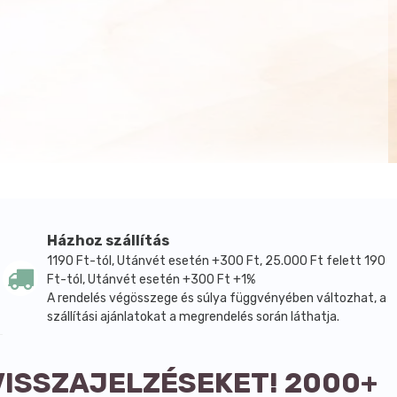
Házhoz szállítás
1190 Ft-tól, Utánvét esetén +300 Ft, 25.000 Ft felett 190
Ft-tól, Utánvét esetén +300 Ft +1%
A rendelés végösszege és súlya függvényében változhat, a
szállítási ajánlatokat a megrendelés során láthatja.
VISSZAJELZÉSEKET! 2000+