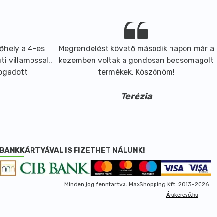
őhely a 4-es
Megrendelést követő második napon már a
i villamossal..
kezemben voltak a gondosan becsomagolt
fogadott
termékek. Köszönöm!
Terézia
BANKKÁRTYÁVAL IS FIZETHET NÁLUNK!
Minden jog fenntartva, MaxShopping Kft. 2013-2026
Árukereső.hu