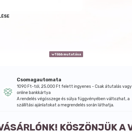
LÉSE
Csomagautomata
1090 Ft-tól, 25.000 Ft felett ingyenes - Csak átutalás vagy
online bankkártya
A rendelés végösszege és súlya függvényében változhat, a
szállítási ajánlatokat a megrendelés során láthatja.
 VÁSÁRLÓNK! KÖSZÖNJÜK A 