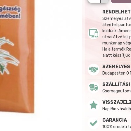
RENDELHET
Személyes átvé
átvételi pontun
küldünk. Amenn
utcai átvételi
munkanap végén
Ha a termék R
alatt készítjük
SZEMÉLYES
Budapesten 0 
SZÁLLÍTÁSI
Csomagautomat
VISSZAJEL
NapiBio vásárló
GARANCIA
100% eredeti 