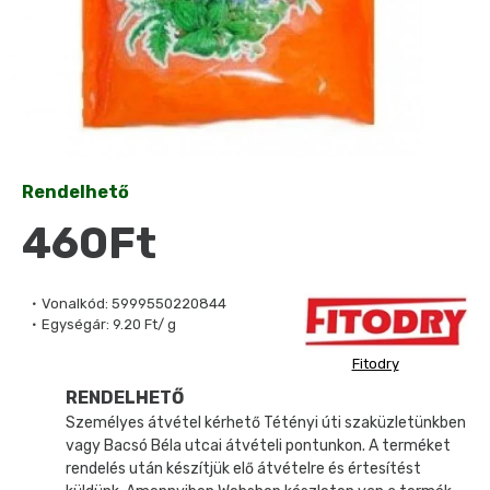
Rendelhető
460Ft
Vonalkód:
5999550220844
Egységár:
9.20 Ft/ g
Fitodry
RENDELHETŐ
Személyes átvétel kérhető Tétényi úti szaküzletünkben
vagy Bacsó Béla utcai átvételi pontunkon. A terméket
rendelés után készítjük elő átvételre és értesítést