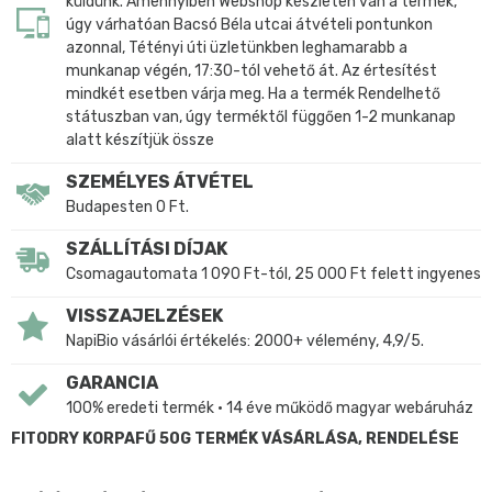
küldünk. Amennyiben Webshop készleten van a termék,
úgy várhatóan Bacsó Béla utcai átvételi pontunkon
azonnal, Tétényi úti üzletünkben leghamarabb a
munkanap végén, 17:30-tól vehető át. Az értesítést
mindkét esetben várja meg. Ha a termék Rendelhető
státuszban van, úgy terméktől függően 1-2 munkanap
alatt készítjük össze
SZEMÉLYES ÁTVÉTEL
Budapesten 0 Ft.
SZÁLLÍTÁSI DÍJAK
Csomagautomata 1 090 Ft-tól, 25 000 Ft felett ingyenes
VISSZAJELZÉSEK
NapiBio vásárlói értékelés: 2000+ vélemény, 4,9/5.
GARANCIA
100% eredeti termék • 14 éve működő magyar webáruház
FITODRY KORPAFŰ 50G TERMÉK VÁSÁRLÁSA, RENDELÉSE