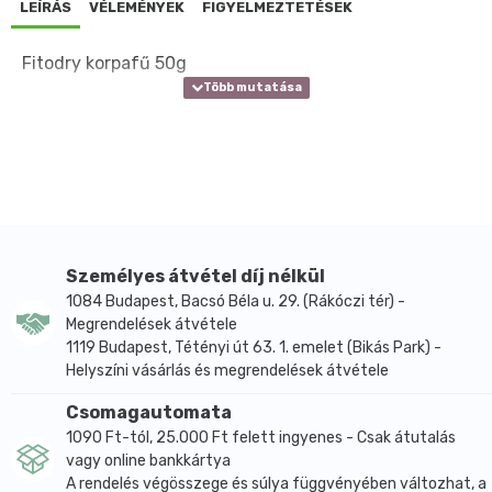
LEÍRÁS
VÉLEMÉNYEK
FIGYELMEZTETÉSEK
Fitodry korpafű 50g
Személyes átvétel díj nélkül
1084 Budapest, Bacsó Béla u. 29. (Rákóczi tér) -
Megrendelések átvétele
1119 Budapest, Tétényi út 63. 1. emelet (Bikás Park) -
Helyszíni vásárlás és megrendelések átvétele
Csomagautomata
1090 Ft-tól, 25.000 Ft felett ingyenes - Csak átutalás
vagy online bankkártya
A rendelés végösszege és súlya függvényében változhat, a