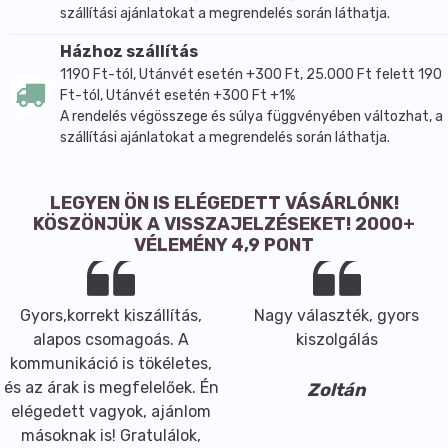
szállítási ajánlatokat a megrendelés során láthatja.
Házhoz szállítás
1190 Ft-tól, Utánvét esetén +300 Ft, 25.000 Ft felett 190
Ft-tól, Utánvét esetén +300 Ft +1%
A rendelés végösszege és súlya függvényében változhat, a
szállítási ajánlatokat a megrendelés során láthatja.
LEGYEN ÖN IS ELÉGEDETT VÁSÁRLÓNK!
KÖSZÖNJÜK A VISSZAJELZÉSEKET! 2000+
VÉLEMÉNY 4,9 PONT
Gyors,korrekt kiszállítás,
Nagy választék, gyors
alapos csomagoás. A
kiszolgálás
kommunikáció is tökéletes,
és az árak is megfelelőek. Én
Zoltán
elégedett vagyok, ajánlom
másoknak is! Gratulálok,