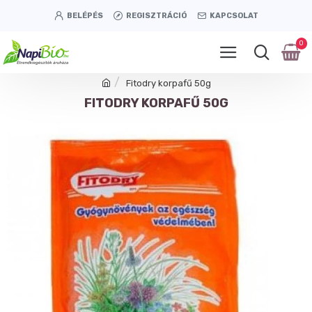
BELÉPÉS
REGISZTRÁCIÓ
KAPCSOLAT
0
Fitodry korpafű 50g
FITODRY KORPAFŰ 50G