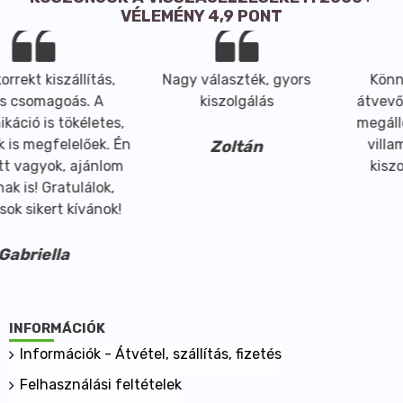
VÉLEMÉNY 4,9 PONT
ítás,
Nagy választék, gyors
Könnyen elérhető
. A
kiszolgálás
átvevőhely a 4-es 
letes,
megállónál vagy a 
őek. Én
villamossal.. Udva
Zoltán
jánlom
kiszolgálás foga
álok,
vánok!
Éva
INFORMÁCIÓK
Információk - Átvétel, szállítás, fizetés
Felhasználási feltételek