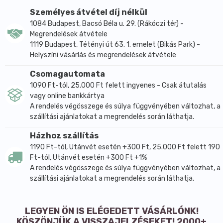
Személyes átvétel díj nélkül
1084 Budapest, Bacsó Béla u. 29. (Rákóczi tér) -
Megrendelések átvétele
1119 Budapest, Tétényi út 63. 1. emelet (Bikás Park) -
Helyszíni vásárlás és megrendelések átvétele
Csomagautomata
1090 Ft-tól, 25.000 Ft felett ingyenes - Csak átutalás
vagy online bankkártya
A rendelés végösszege és súlya függvényében változhat, a
szállítási ajánlatokat a megrendelés során láthatja.
Házhoz szállítás
1190 Ft-tól, Utánvét esetén +300 Ft, 25.000 Ft felett 190
Ft-tól, Utánvét esetén +300 Ft +1%
A rendelés végösszege és súlya függvényében változhat, a
szállítási ajánlatokat a megrendelés során láthatja.
LEGYEN ÖN IS ELÉGEDETT VÁSÁRLÓNK!
KÖSZÖNJÜK A VISSZAJELZÉSEKET! 2000+