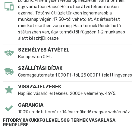
küldünk. Amennyiben Webshop készleten van a termék,
úgy várhatóan Bacsó Béla utcai átvételi pontunkon
azonnal, Tétényi úti üzletünkben leghamarabb a
munkanap végén, 17:30-tól vehető át. Az értesítést
mindkét esetben várja meg. Ha a termék Rendelhető
státuszban van, úgy terméktől függően 1-2 munkanap
alatt készítjük össze
SZEMÉLYES ÁTVÉTEL
Budapesten 0 Ft.
SZÁLLÍTÁSI DÍJAK
Csomagautomata 1 090 Ft-tól, 25 000 Ft felett ingyenes
VISSZAJELZÉSEK
NapiBio vásárlói értékelés: 2000+ vélemény, 4,9/5.
GARANCIA
100% eredeti termék • 14 éve működő magyar webáruház
FITODRY KAKUKKFŰ LEVÉL 50G TERMÉK VÁSÁRLÁSA,
RENDELÉSE