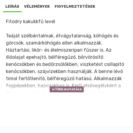
LEÍRÁS
VÉLEMÉNYEK
FIGYELMEZTETÉSEK
Fitodry kakukkfű levél
Teáját szélbántalmak, étvágytalanság, köhögés és
görcsök, szamárköhögés ellen alkalmazzák.
Háztartási, likőr- és élelmiszeripari fűszer is. Az
illóolajat epehajtó, bélféregűző, bőrvörösítő
kenőcsökben és bedörzsölőkben, viszketést csillapító
kenőcsökben, szájvizekben használják. A benne lévő
timol fertőtlenítő, bélféregűző hatású. Alkalmazzák
fogpépekben, hajvizekhez is. Kerti elsősegélyként a
frissen szedett leveleket a sebre lehet szórni, míg a
sebet kitisztíthatjuk. A seb kimosása után illóolajjal
fertőtleníthetünk. Fertőtlenítő hatása miatt régen
pusztító járványok visszaszorítására és a halottak
balzsamozására is alkalmazták.