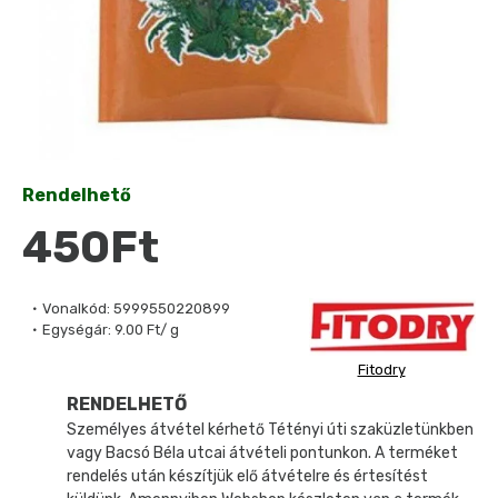
Rendelhető
450Ft
Vonalkód:
5999550220899
Egységár:
9.00 Ft/ g
Fitodry
RENDELHETŐ
Személyes átvétel kérhető Tétényi úti szaküzletünkben
vagy Bacsó Béla utcai átvételi pontunkon. A terméket
rendelés után készítjük elő átvételre és értesítést