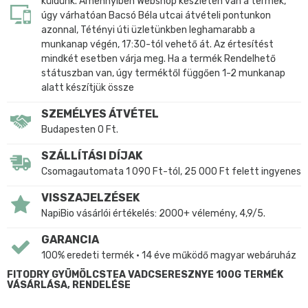
küldünk. Amennyiben Webshop készleten van a termék,
úgy várhatóan Bacsó Béla utcai átvételi pontunkon
azonnal, Tétényi úti üzletünkben leghamarabb a
munkanap végén, 17:30-tól vehető át. Az értesítést
mindkét esetben várja meg. Ha a termék Rendelhető
státuszban van, úgy terméktől függően 1-2 munkanap
alatt készítjük össze
SZEMÉLYES ÁTVÉTEL
Budapesten 0 Ft.
SZÁLLÍTÁSI DÍJAK
Csomagautomata 1 090 Ft-tól, 25 000 Ft felett ingyenes
VISSZAJELZÉSEK
NapiBio vásárlói értékelés: 2000+ vélemény, 4,9/5.
GARANCIA
100% eredeti termék • 14 éve működő magyar webáruház
FITODRY GYÜMÖLCSTEA VADCSERESZNYE 100G TERMÉK
VÁSÁRLÁSA, RENDELÉSE