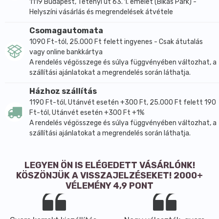
1119 Budapest, Tétényi út 63. 1. emelet (Bikás Park) -
Helyszíni vásárlás és megrendelések átvétele
Csomagautomata
1090 Ft-tól, 25.000 Ft felett ingyenes - Csak átutalás
vagy online bankkártya
A rendelés végösszege és súlya függvényében változhat, a
szállítási ajánlatokat a megrendelés során láthatja.
Házhoz szállítás
1190 Ft-tól, Utánvét esetén +300 Ft, 25.000 Ft felett 190
Ft-tól, Utánvét esetén +300 Ft +1%
A rendelés végösszege és súlya függvényében változhat, a
szállítási ajánlatokat a megrendelés során láthatja.
LEGYEN ÖN IS ELÉGEDETT VÁSÁRLÓNK!
KÖSZÖNJÜK A VISSZAJELZÉSEKET! 2000+
VÉLEMÉNY 4,9 PONT