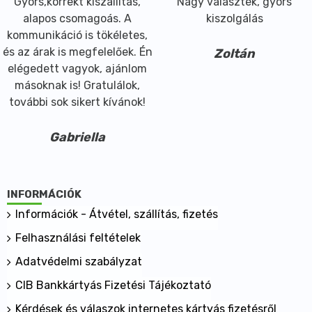
Gyors,korrekt kiszállítás,
Nagy választék, gyors
alapos csomagoás. A
kiszolgálás
kommunikáció is tökéletes,
és az árak is megfelelőek. Én
Zoltán
elégedett vagyok, ajánlom
másoknak is! Gratulálok,
további sok sikert kívánok!
Gabriella
INFORMÁCIÓK
Információk - Átvétel, szállítás, fizetés
Felhasználási feltételek
Adatvédelmi szabályzat
CIB Bankkártyás Fizetési Tájékoztató
Kérdések és válaszok internetes kártyás fizetésről