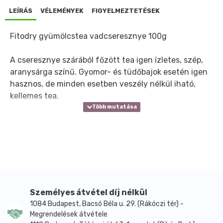
LEÍRÁS
VÉLEMÉNYEK
FIGYELMEZTETÉSEK
Fitodry gyümölcstea vadcseresznye 100g
A cseresznye szárából főzött tea igen ízletes, szép,
aranysárga színű. Gyomor- és tüdőbajok esetén igen
hasznos, de minden esetben veszély nélkül iható,
kellemes tea.
Személyes átvétel díj nélkül
1084 Budapest, Bacsó Béla u. 29. (Rákóczi tér) -
Megrendelések átvétele