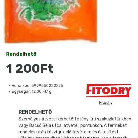
Rendelhető
1 200Ft
Vonalkód:
5999550222275
Egységár:
12.00 Ft/ g
Fitodry
RENDELHETŐ
Személyes átvétel kérhető Tétényi úti szaküzletünkben
vagy Bacsó Béla utcai átvételi pontunkon. A terméket
rendelés után készítjük elő átvételre és értesítést