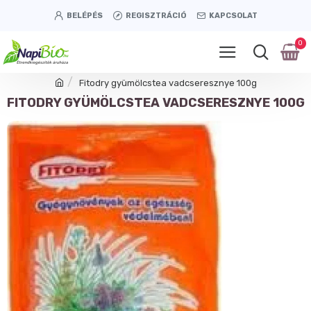
BELÉPÉS
REGISZTRÁCIÓ
KAPCSOLAT
0
Fitodry gyümölcstea vadcseresznye 100g
FITODRY GYÜMÖLCSTEA VADCSERESZNYE 100G