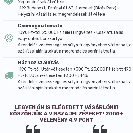
Megrendelések átvétele
1119 Budapest, Tétényi út 63. 1. emelet (Bikás Park) -
Helyszíni vásárlás és megrendelések átvétele
Csomagautomata
1090 Ft-tól, 25.000 Ft felett ingyenes - Csak átutalás
vagy online bankkártya
A rendelés végösszege és súlya függvényében változhat, a
szállítási ajánlatokat a megrendelés során láthatja.
Házhoz szállítás
1190 Ft-tól, Utánvét esetén +300 Ft, 25.000 Ft felett 190
Ft-tól, Utánvét esetén +300 Ft +1%
A rendelés végösszege és súlya függvényében változhat, a
szállítási ajánlatokat a megrendelés során láthatja.
LEGYEN ÖN IS ELÉGEDETT VÁSÁRLÓNK!
KÖSZÖNJÜK A VISSZAJELZÉSEKET! 2000+
VÉLEMÉNY 4,9 PONT