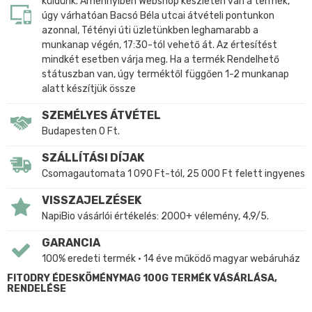
küldünk. Amennyiben Webshop készleten van a termék,
úgy várhatóan Bacsó Béla utcai átvételi pontunkon
azonnal, Tétényi úti üzletünkben leghamarabb a
munkanap végén, 17:30-tól vehető át. Az értesítést
mindkét esetben várja meg. Ha a termék Rendelhető
státuszban van, úgy terméktől függően 1-2 munkanap
alatt készítjük össze
SZEMÉLYES ÁTVÉTEL
Budapesten 0 Ft.
SZÁLLÍTÁSI DÍJAK
Csomagautomata 1 090 Ft-tól, 25 000 Ft felett ingyenes
VISSZAJELZÉSEK
NapiBio vásárlói értékelés: 2000+ vélemény, 4,9/5.
GARANCIA
100% eredeti termék • 14 éve működő magyar webáruház
FITODRY ÉDESKÖMÉNYMAG 100G TERMÉK VÁSÁRLÁSA,
RENDELÉSE