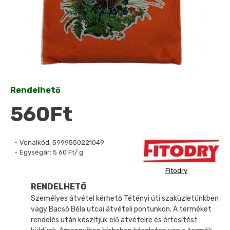
Rendelhető
560Ft
Vonalkód:
5999550221049
Egységár:
5.60 Ft/ g
Fitodry
RENDELHETŐ
Személyes átvétel kérhető Tétényi úti szaküzletünkben
vagy Bacsó Béla utcai átvételi pontunkon. A terméket
rendelés után készítjük elő átvételre és értesítést