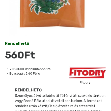
Rendelhető
560Ft
Vonalkód:
5999550222794
Egységár:
5.60 Ft/ g
Fitodry
RENDELHETŐ
Személyes átvétel kérhető Tétényi úti szaküzletünkben
vagy Bacsó Béla utcai átvételi pontunkon. A terméket
rendelés után készítjük elő átvételre és értesítést