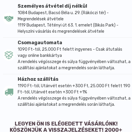
Személyes átvétel díj nélkül
1084 Budapest, Bacsó Béla u. 29. (Rákóczi tér) -
Megrendelések átvétele
1119 Budapest, Tétényi út 63. 1. emelet (Bikás Park) -
Helyszíni vásárlás és megrendelések átvétele
Csomagautomata
1090 Ft-tól, 25.000 Ft felett ingyenes - Csak átutalás
vagy online bankkártya
A rendelés végösszege és súlya függvényében változhat, a
szállítási ajánlatokat a megrendelés során láthatja.
Házhoz szállítás
1190 Ft-tól, Utánvét esetén +300 Ft, 25.000 Ft felett 190
Ft-tól, Utánvét esetén +300 Ft +1%
A rendelés végösszege és súlya függvényében változhat, a
szállítási ajánlatokat a megrendelés során láthatja.
LEGYEN ÖN IS ELÉGEDETT VÁSÁRLÓNK!
KÖSZÖNJÜK A VISSZAJELZÉSEKET! 2000+