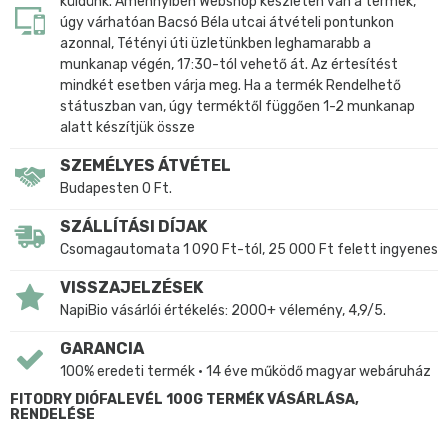
küldünk. Amennyiben Webshop készleten van a termék,
úgy várhatóan Bacsó Béla utcai átvételi pontunkon
azonnal, Tétényi úti üzletünkben leghamarabb a
munkanap végén, 17:30-tól vehető át. Az értesítést
mindkét esetben várja meg. Ha a termék Rendelhető
státuszban van, úgy terméktől függően 1-2 munkanap
alatt készítjük össze
SZEMÉLYES ÁTVÉTEL
Budapesten 0 Ft.
SZÁLLÍTÁSI DÍJAK
Csomagautomata 1 090 Ft-tól, 25 000 Ft felett ingyenes
VISSZAJELZÉSEK
NapiBio vásárlói értékelés: 2000+ vélemény, 4,9/5.
GARANCIA
100% eredeti termék • 14 éve működő magyar webáruház
FITODRY DIÓFALEVÉL 100G TERMÉK VÁSÁRLÁSA,
RENDELÉSE