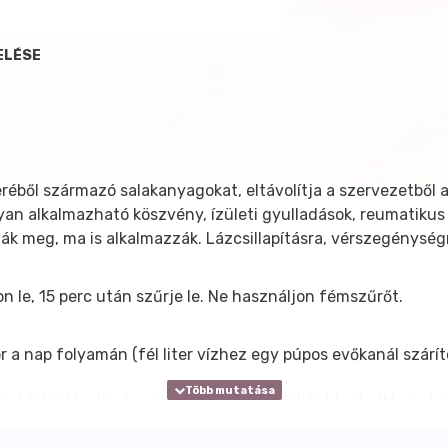
ELÉSE
eréből származó salakanyagokat, eltávolítja a szervezetből 
nyan alkalmazható köszvény, ízületi gyulladások, reumatiku
ák meg, ma is alkalmazzák. Lázcsillapításra, vérszegénységr
on le, 15 perc után szűrje le. Ne használjon fémszűrőt.
ör a nap folyamán (fél liter vízhez egy púpos evőkanál szárí
g bőrkiütésekre használhatják. Lemosóként hajhullás és ko
, a körmöket. Fiatal leveleit pattanásos arc gőzöléséhez hasz