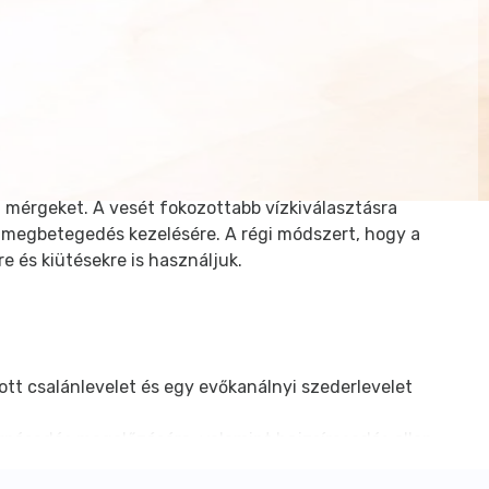
a mérgeket. A vesét fokozottabb vízkiválasztásra
s megbetegedés kezelésére. A régi módszert, hogy a
e és kiütésekre is használjuk.
tott csalánlevelet és egy evőkanálnyi szederlevelet
rpásodás megelőzésére, valamint hajzsírosodás ellen.
nálják. Friss leve csillapítja a viszketést,