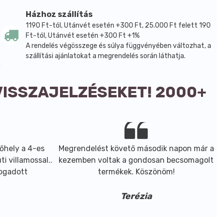
Házhoz szállítás
1190 Ft-tól, Utánvét esetén +300 Ft, 25.000 Ft felett 190
Ft-tól, Utánvét esetén +300 Ft +1%
A rendelés végösszege és súlya függvényében változhat, a
szállítási ajánlatokat a megrendelés során láthatja.
VISSZAJELZÉSEKET! 2000+
őhely a 4-es
Megrendelést követő második napon már a
i villamossal..
kezemben voltak a gondosan becsomagolt
fogadott
termékek. Köszönöm!
Terézia