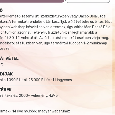
Ő
tel kérhető Tétényi úti szaküzletünkben vagy Bacsó Béla utcai
kon. A terméket rendelés után készítjük elő átvételre és értesítést
yiben Webshop készleten van a termék, úgy várhatóan Bacsó Béla
 pontunkon azonnal, Tétényi úti üzletünkben leghamarabb a
, 17:30-tól vehető át. Az értesítést mindkét esetben várja meg.
endelhető státuszban van, úgy terméktől függően 1-2 munkanap
 össze
 ÁTVÉTEL
Ft.
 DÍJAK
a 1 090 Ft-tól, 25 000 Ft felett ingyenes
ZÉSEK
i értékelés: 2000+ vélemény, 4,9/5.
termék • 14 éve működő magyar webáruház