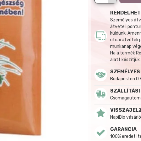
RENDELHET
Személyes átvé
átvételi pontun
küldünk. Amenn
utcai átvételi
munkanap végén
Ha a termék R
alatt készítjük
SZEMÉLYES
Budapesten 0 
SZÁLLÍTÁSI
Csomagautomat
VISSZAJEL
NapiBio vásárló
GARANCIA
100% eredeti 