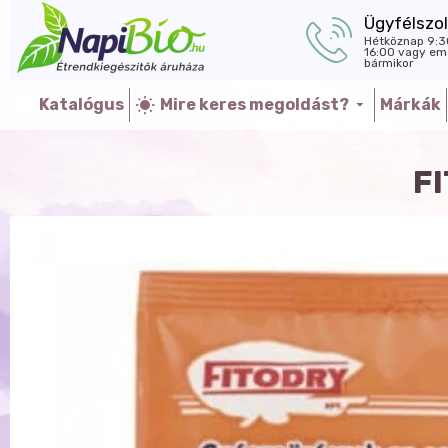
Ügyfélszol
Hétköznap 9:3
16:00 vagy ema
bármikor
Katalógus
Mire keres megoldást?
Márkák
F