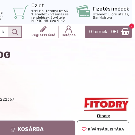
Üzlet
Fizetési módok
1119 Bp. Tétényi út 63.
la
1. emelet - Vásárlás és
Utánvét, Előre utalás,
st
rendelések átvétele
Bankkártya
7
H-P 10-18, Szo 9-12
0
0 termék - 0Ft
Regisztráció
Belépés
0G
222367
Fitodry
KOSÁRBA
KÍVÁNSÁGLISTÁRA