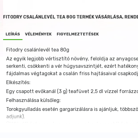
FITODRY CSALÁNLEVÉL TEA 80G TERMÉK VÁSÁRLÁSA, REND
LEÍRÁS
VÉLEMÉNYEK
FIGYELMEZTETÉSEK
Fitodry csalánlevél tea 80g
Az egyik legjobb vértisztító növény, feloldja az anyagcs
serkenti, csökkenti a vér húgysavszintjét, ezért hatéko
fájdalmas végtagokat a csalán friss hajtásaival csapkodj
Elkészítés:
Egy csapott evőkanál (3 g) teafüvet 2,5 dl vízzel forrázz
Felhasználása külsőleg:
Torokgyulladás esetén gargarizálásra is ajánljuk, többsz
adjunk).
Ülőfürdőként aranyérre vagy reumára, borogatóként pedi
Kovasav tartalma erősíti a hajhagymákat, a kötőszöveteket