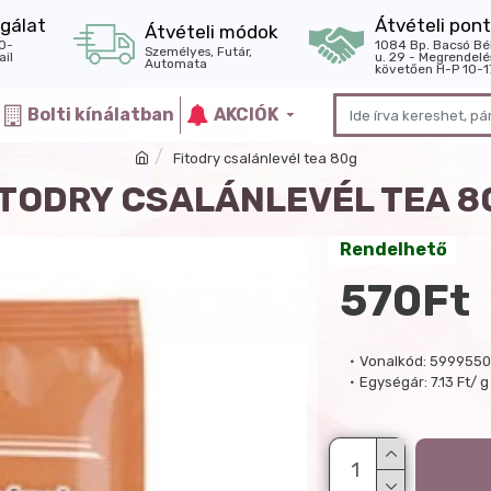
gálat
Átvételi pont
Átvételi módok
0-
1084 Bp. Bacsó Bé
Személyes, Futár,
il
u. 29 - Megrendelé
Automata
követően H-P 10-1
Bolti kínálatban
AKCIÓK
Fitodry csalánlevél tea 80g
ITODRY CSALÁNLEVÉL TEA 8
Rendelhető
570Ft
Vonalkód:
5999550
Egységár:
7.13 Ft/ g