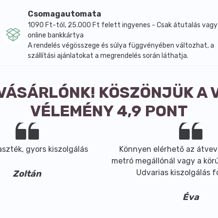
Csomagautomata
1090 Ft-tól, 25.000 Ft felett ingyenes - Csak átutalás vagy
online bankkártya
A rendelés végösszege és súlya függvényében változhat, a
szállítási ajánlatokat a megrendelés során láthatja.
 VÁSÁRLÓNK! KÖSZÖNJÜK A 
VÉLEMÉNY 4,9 PONT
szték, gyors kiszolgálás
Könnyen elérhető az átvev
metró megállónál vagy a körút
Udvarias kiszolgálás 
Zoltán
Éva