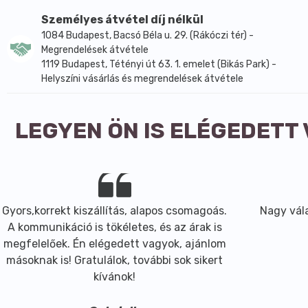
rovarcsípésre csaláncsípést.
Személyes átvétel díj nélkül
Ellenjavallat:
1084 Budapest, Bacsó Béla u. 29. (Rákóczi tér) -
Gyermekeknek 12 éves kor alatt nem ajánlott.
Megrendelések átvétele
Száraz és hűvős helyen tárolandó.
1119 Budapest, Tétényi út 63. 1. emelet (Bikás Park) -
Helyszíni vásárlás és megrendelések átvétele
LEGYEN ÖN IS ELÉGEDETT
Gyors,korrekt kiszállítás, alapos csomagoás.
Nagy vála
A kommunikáció is tökéletes, és az árak is
megfelelőek. Én elégedett vagyok, ajánlom
másoknak is! Gratulálok, további sok sikert
kívánok!