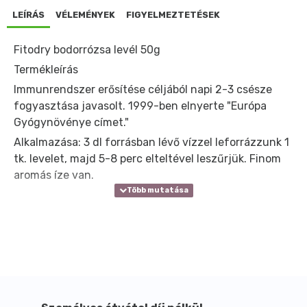
LEÍRÁS
VÉLEMÉNYEK
FIGYELMEZTETÉSEK
Fitodry bodorrózsa levél 50g
Termékleírás
Immunrendszer erősítése céljából napi 2-3 csésze
fogyasztása javasolt. 1999-ben elnyerte "Európa
Gyógynövénye címet."
Alkalmazása: 3 dl forrásban lévő vízzel leforrázzunk 1
tk. levelet, majd 5-8 perc elteltével leszűrjük. Finom
aromás íze van.