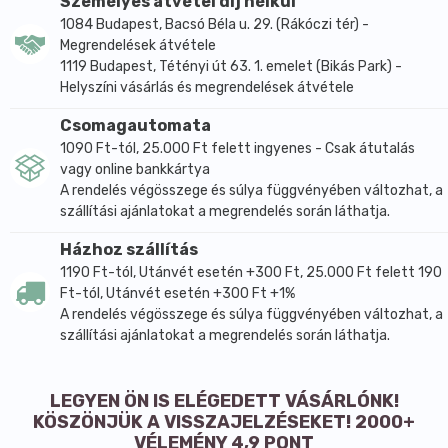
Személyes átvétel díj nélkül
1084 Budapest, Bacsó Béla u. 29. (Rákóczi tér) -
Megrendelések átvétele
1119 Budapest, Tétényi út 63. 1. emelet (Bikás Park) -
Helyszíni vásárlás és megrendelések átvétele
Csomagautomata
1090 Ft-tól, 25.000 Ft felett ingyenes - Csak átutalás
vagy online bankkártya
A rendelés végösszege és súlya függvényében változhat, a
szállítási ajánlatokat a megrendelés során láthatja.
Házhoz szállítás
1190 Ft-tól, Utánvét esetén +300 Ft, 25.000 Ft felett 190
Ft-tól, Utánvét esetén +300 Ft +1%
A rendelés végösszege és súlya függvényében változhat, a
szállítási ajánlatokat a megrendelés során láthatja.
LEGYEN ÖN IS ELÉGEDETT VÁSÁRLÓNK!
KÖSZÖNJÜK A VISSZAJELZÉSEKET! 2000+
VÉLEMÉNY 4,9 PONT