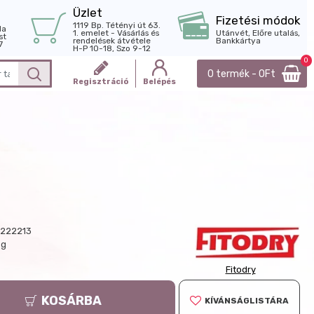
Üzlet
Fizetési módok
1119 Bp. Tétényi út 63.
la
1. emelet - Vásárlás és
Utánvét, Előre utalás,
st
rendelések átvétele
Bankkártya
7
H-P 10-18, Szo 9-12
0
0 termék - 0Ft
Regisztráció
Belépés
222213
 g
Fitodry
KOSÁRBA
KÍVÁNSÁGLISTÁRA