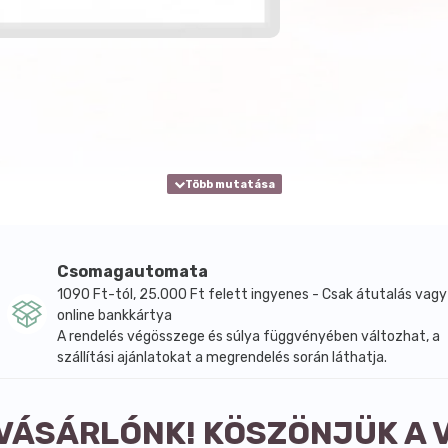
Csomagautomata
1090 Ft-tól, 25.000 Ft felett ingyenes - Csak átutalás vagy
online bankkártya
A rendelés végösszege és súlya függvényében változhat, a
szállítási ajánlatokat a megrendelés során láthatja.
 VÁSÁRLÓNK! KÖSZÖNJÜK A 