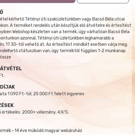
Ő
tel kérhető Tétényi úti szaküzletünkben vagy Bacsó Béla utcai
kon. A terméket rendelés után készítjük elő átvételre és értesítést
yiben Webshop készleten van a termék, úgy várhatóan Bacsó Béla
 pontunkon azonnal, Tétényi úti üzletünkben leghamarabb a
, 17:30-tól vehető át. Az értesítést mindkét esetben várja meg.
endelhető státuszban van, úgy terméktől függően 1-2 munkanap
 össze
 ÁTVÉTEL
Ft.
 DÍJAK
a 1 090 Ft-tól, 25 000 Ft felett ingyenes
ZÉSEK
i értékelés: 2000+ vélemény, 4,9/5.
termék • 14 éve működő magyar webáruház