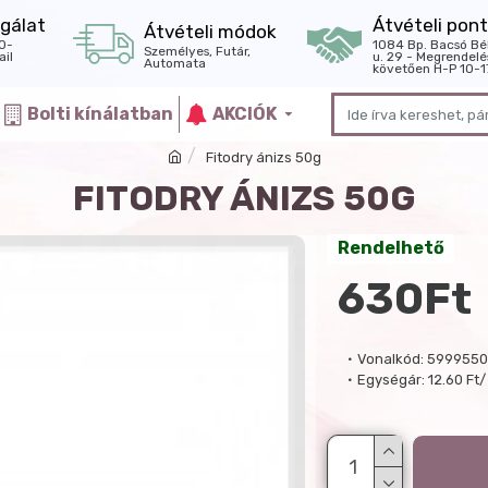
gálat
Átvételi pont
Átvételi módok
0-
1084 Bp. Bacsó Bé
Személyes, Futár,
il
u. 29 - Megrendelé
Automata
követően H-P 10-1
Bolti kínálatban
AKCIÓK
Fitodry ánizs 50g
FITODRY ÁNIZS 50G
Rendelhető
630Ft
Vonalkód:
5999550
Egységár:
12.60 Ft/