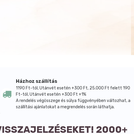
Házhoz szállítás
1190 Ft-tól, Utánvét esetén +300 Ft, 25.000 Ft felett 190
Ft-tól, Utánvét esetén +300 Ft +1%
A rendelés végösszege és súlya függvényében változhat, a
szállítási ajánlatokat a megrendelés során láthatja.
VISSZAJELZÉSEKET! 2000+