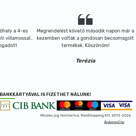
őhely a 4-es
Megrendelést követő második napon már a
i villamossal..
kezemben voltak a gondosan becsomagolt
fogadott
termékek. Köszönöm!
Terézia
BANKKÁRTYÁVAL IS FIZETHET NÁLUNK!
Minden jog fenntartva, MaxShopping Kft. 2013-2026
Árukereső.hu