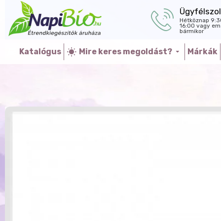
Ügyfélszol
Hétköznap 9:3
16:00 vagy ema
bármikor
Katalógus
Mire keres megoldást?
Márkák