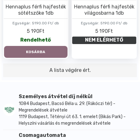
Hennaplus férfi hajfesték
Hennaplus férfi hajfesték
sötétszőke 1db
világosbarna 1db
Egységár:
5190.00 Ft/ db
Egységár:
5190.00 Ft/ db
5 190Ft
5 190Ft
Rendelhető
NEM ELÉRHETŐ
KOSÁRBA
A lista végére ért.
Személyes átvétel díj nélkül
1084 Budapest, Bacsó Béla u. 29. (Rákóczi tér) -
Megrendelések átvétele
1119 Budapest, Tétényi út 63. 1. emelet (Bikás Park) -
Helyszíni vásárlás és megrendelések átvétele
Csomagautomata