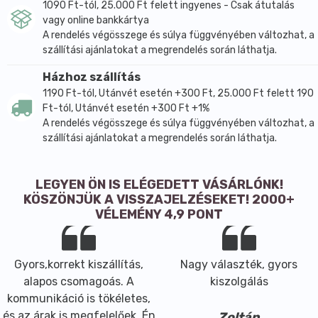
1090 Ft-tól, 25.000 Ft felett ingyenes - Csak átutalás
vagy online bankkártya
A rendelés végösszege és súlya függvényében változhat, a
szállítási ajánlatokat a megrendelés során láthatja.
Házhoz szállítás
1190 Ft-tól, Utánvét esetén +300 Ft, 25.000 Ft felett 190
Ft-tól, Utánvét esetén +300 Ft +1%
A rendelés végösszege és súlya függvényében változhat, a
szállítási ajánlatokat a megrendelés során láthatja.
LEGYEN ÖN IS ELÉGEDETT VÁSÁRLÓNK!
KÖSZÖNJÜK A VISSZAJELZÉSEKET! 2000+
VÉLEMÉNY 4,9 PONT
Gyors,korrekt kiszállítás,
Nagy választék, gyors
alapos csomagoás. A
kiszolgálás
kommunikáció is tökéletes,
és az árak is megfelelőek. Én
Zoltán