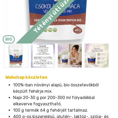
BIO
Webshop készleten
100%-ban növényi alapú, bio összetevőkből
készült fehérje mix.
Napi 20-30 g por 200-300 ml folyadékkal
elkeverve fogyasztható.
100 g termék 64 g fehérjét tartalmaz.
400 g-os kiszerelésű, glutén-, laktóz-, szója- és