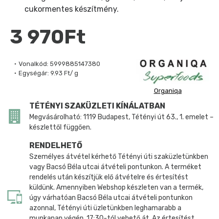
cukormentes készítmény.
3 970Ft
Vonalkód:
5999885147380
Egységár:
9.93 Ft/ g
Organiqa
TÉTÉNYI SZAKÜZLETI KÍNÁLATBAN
Megvásárolható: 1119 Budapest, Tétényi út 63., 1. emelet –
készlettől függően.
RENDELHETŐ
Személyes átvétel kérhető Tétényi úti szaküzletünkben
vagy Bacsó Béla utcai átvételi pontunkon. A terméket
rendelés után készítjük elő átvételre és értesítést
küldünk. Amennyiben Webshop készleten van a termék,
úgy várhatóan Bacsó Béla utcai átvételi pontunkon
azonnal, Tétényi úti üzletünkben leghamarabb a
munkanap végén, 17:30-tól vehető át. Az értesítést