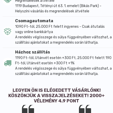
Megrendelések átvétele
majd turmixolni, és ízlés szerint 1-2 érett banán is
1119 Budapest, Tétényi út 63. 1. emelet (Bikás Park) -
adható hozzá. A csokoládé és maca kombinációja
Helyszíni vásárlás és megrendelések átvétele
karakteres, kakaós ízvilágot ad a keveréknek, ezért
turmixokhoz és fehérjeitalokhoz is jól használható. A
Csomagautomata
növényi fehérjeporok általában praktikus megoldást
1090 Ft-tól, 25.000 Ft felett ingyenes - Csak átutalás
jelentenek a napi fehérjebevitel kiegészítésére,
vagy online bankkártya
A rendelés végösszege és súlya függvényében változhat, a
különösen növényi alapú étrend mellett.
szállítási ajánlatokat a megrendelés során láthatja.
A termék 400 g-os kiszerelésben érhető el. Átlagos
tápértéke alapján 100 g termék 64 g fehérjét
Házhoz szállítás
tartalmaz, emellett ásványi anyag profiljában vas,
1190 Ft-tól, Utánvét esetén +300 Ft, 25.000 Ft felett 190
magnézium, kalcium és kálium, vitaminprofiljában
Ft-tól, Utánvét esetén +300 Ft +1%
A rendelés végösszege és súlya függvényében változhat, a
pedig B1-, B2-, B3-, B6-, C-, E- és K-vitamin szerepel.
szállítási ajánlatokat a megrendelés során láthatja.
A készítmény vegán, gluténmentes, laktózmentes,
szójamentes és cukormentes.
Főbb hatóanyagok és összetevők
LEGYEN ÖN IS ELÉGEDETT VÁSÁRLÓNK!
KÖSZÖNJÜK A VISSZAJELZÉSEKET! 2000+
Felhasználási egység:
VÉLEMÉNY 4,9 PONT
Napi adag 20-30 g
Összetevők: