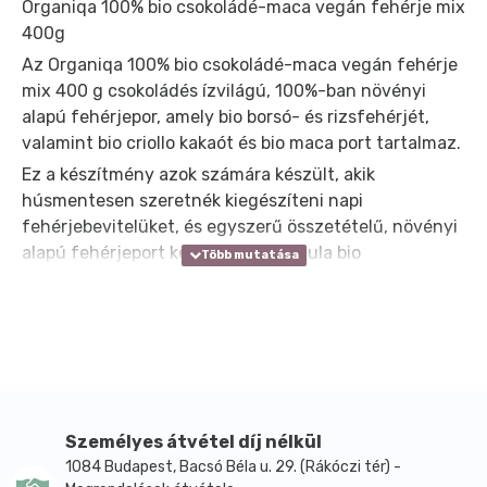
Organiqa 100% bio csokoládé-maca vegán fehérje mix
400g
Az Organiqa 100% bio csokoládé-maca vegán fehérje
mix 400 g csokoládés ízvilágú, 100%-ban növényi
alapú fehérjepor, amely bio borsó- és rizsfehérjét,
valamint bio criollo kakaót és bio maca port tartalmaz.
Ez a készítmény azok számára készült, akik
húsmentesen szeretnék kiegészíteni napi
fehérjebevitelüket, és egyszerű összetételű, növényi
alapú fehérjeport keresnek. A formula bio
borsófehérje porra és bio rizsfehérje porra épül,
amelyet bio criollo kakaópor és bio maca por egészít ki.
Az édesítéshez bio stevia levél őrleményt tartalmaz,
ugyanakkor nem tartalmaz cukrot, glutént és egyéb
felesleges adalékanyagot. A gyártói leírás szerint
kizárólag növényi alapanyagokból készül.
A gyártó javaslata szerint napi 20-30 g port érdemes
Személyes átvétel díj nélkül
200-300 ml növényi tejjel vagy vízzel összekeverni,
1084 Budapest, Bacsó Béla u. 29. (Rákóczi tér) -