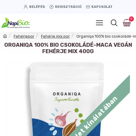
BELÉPÉS
REGISZTRÁCIÓ
KAPCSOLAT
0
Fehérjepor
Fehérje mix por
Organiqa 100% bio csokoládé-m
ORGANIQA 100% BIO CSOKOLÁDÉ-MACA VEGÁN
FEHÉRJE MIX 400G
Tétényi úti üzlet kínálatában