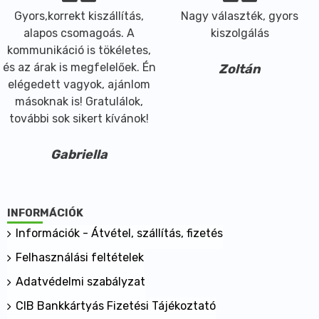
Bio borsó fehérje por
Gyors,korrekt kiszállítás,
Nagy választék, gyors
Bio rizs fehérje por
alapos csomagoás. A
kiszolgálás
Bio criollo kakaópor
kommunikáció is tökéletes,
Bio maca por
és az árak is megfelelőek. Én
Zoltán
Bio stevia levél őrlemény
elégedett vagyok, ajánlom
Átlagos tápérték 100 g termékben:
másoknak is! Gratulálok,
Energia 1485 kJ / 355 kcal
további sok sikert kívánok!
Fehérje 64 g
Szénhidrát 9 g
Gabriella
ebből cukrok 2,2 g
Zsír 7 g
ebből telített zsírsavak 3,2 g
INFORMÁCIÓK
Só kevesebb mint 0,1 g
Információk - Átvétel, szállítás, fizetés
Ásványi anyag profil:
Vas
Felhasználási feltételek
Magnézium
Adatvédelmi szabályzat
Kalcium
Kálium
CIB Bankkártyás Fizetési Tájékoztató