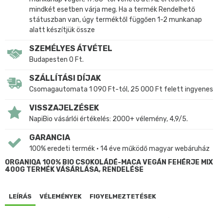
mindkét esetben várja meg. Ha a termék Rendelhető
státuszban van, úgy terméktől függően 1-2 munkanap
alatt készítjük össze
SZEMÉLYES ÁTVÉTEL
Budapesten 0 Ft.
SZÁLLÍTÁSI DÍJAK
Csomagautomata 1 090 Ft-tól, 25 000 Ft felett ingyenes
VISSZAJELZÉSEK
NapiBio vásárlói értékelés: 2000+ vélemény, 4,9/5.
GARANCIA
100% eredeti termék • 14 éve működő magyar webáruház
ORGANIQA 100% BIO CSOKOLÁDÉ-MACA VEGÁN FEHÉRJE MIX
400G TERMÉK VÁSÁRLÁSA, RENDELÉSE
LEÍRÁS
VÉLEMÉNYEK
FIGYELMEZTETÉSEK