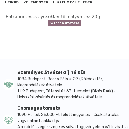
LEÍRÁS
VÉLEMÉNYEK
FIGYELMEZTETÉSEK
Fabianni testsúlycsökkentő mályva tea 20g
Személyes átvétel díj nélkül
1084 Budapest, Bacsó Béla u. 29. (Rákóczi tér) -
Megrendelések átvétele
1119 Budapest, Tétényi út 63. 1. emelet (Bikás Park) -
Helyszíni vásárlás és megrendelések átvétele
Csomagautomata
1090 Ft-tól, 25.000 Ft felett ingyenes - Csak átutalás
vagy online bankkártya
A rendelés végösszege és súlya függvényében változhat, a