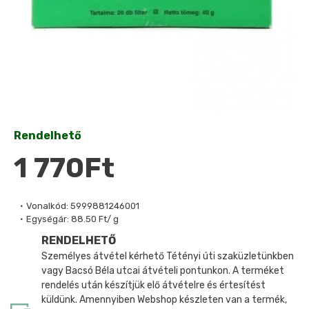
Rendelhető
1 770Ft
Vonalkód:
5999881246001
Egységár:
88.50 Ft/ g
RENDELHETŐ
Személyes átvétel kérhető Tétényi úti szaküzletünkben
vagy Bacsó Béla utcai átvételi pontunkon. A terméket
rendelés után készítjük elő átvételre és értesítést
küldünk. Amennyiben Webshop készleten van a termék,