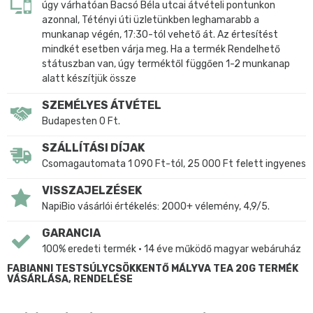
úgy várhatóan Bacsó Béla utcai átvételi pontunkon
azonnal, Tétényi úti üzletünkben leghamarabb a
munkanap végén, 17:30-tól vehető át. Az értesítést
mindkét esetben várja meg. Ha a termék Rendelhető
státuszban van, úgy terméktől függően 1-2 munkanap
alatt készítjük össze
SZEMÉLYES ÁTVÉTEL
Budapesten 0 Ft.
SZÁLLÍTÁSI DÍJAK
Csomagautomata 1 090 Ft-tól, 25 000 Ft felett ingyenes
VISSZAJELZÉSEK
NapiBio vásárlói értékelés: 2000+ vélemény, 4,9/5.
GARANCIA
100% eredeti termék • 14 éve működő magyar webáruház
FABIANNI TESTSÚLYCSÖKKENTŐ MÁLYVA TEA 20G TERMÉK
VÁSÁRLÁSA, RENDELÉSE