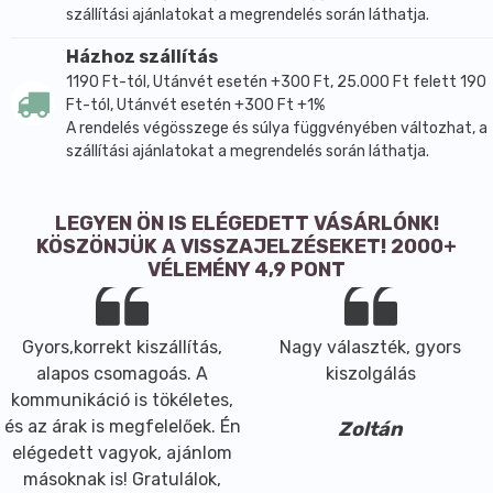
szállítási ajánlatokat a megrendelés során láthatja.
Házhoz szállítás
1190 Ft-tól, Utánvét esetén +300 Ft, 25.000 Ft felett 190
Ft-tól, Utánvét esetén +300 Ft +1%
A rendelés végösszege és súlya függvényében változhat, a
szállítási ajánlatokat a megrendelés során láthatja.
LEGYEN ÖN IS ELÉGEDETT VÁSÁRLÓNK!
KÖSZÖNJÜK A VISSZAJELZÉSEKET! 2000+
VÉLEMÉNY 4,9 PONT
Gyors,korrekt kiszállítás,
Nagy választék, gyors
alapos csomagoás. A
kiszolgálás
kommunikáció is tökéletes,
és az árak is megfelelőek. Én
Zoltán
elégedett vagyok, ajánlom
másoknak is! Gratulálok,