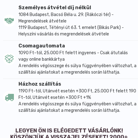
Személyes átvétel díj nélkül
1084 Budapest, Bacsó Béla u. 29. (Rákóczi tér) -
Megrendelések átvétele
1119 Budapest, Tétényi út 63. 1. emelet (Bikás Park) -
Helyszíni vásárlás és megrendelések átvétele
Csomagautomata
1090 Ft-tól, 25.000 Ft felett ingyenes - Csak átutalás
vagy online bankkártya
A rendelés végösszege és súlya függvényében változhat, a
szállítási ajánlatokat a megrendelés során láthatja.
Házhoz szállítás
1190 Ft-tól, Utánvét esetén +300 Ft, 25.000 Ft felett 190
Ft-tól, Utánvét esetén +300 Ft +1%
A rendelés végösszege és súlya függvényében változhat, a
szállítási ajánlatokat a megrendelés során láthatja.
LEGYEN ÖN IS ELÉGEDETT VÁSÁRLÓNK!
KÖSZÖNJÜK A VISSZAJELZÉSEKET! 2000+