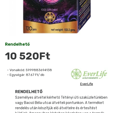
Rendelhető
10 520Ft
Vonalkód:
5999883694138
Egységár:
87.67 Ft/ db
EverLife
RENDELHETŐ
Személyes átvétel kérhető Tétényi úti szaküzletünkben
vagy Bacsó Béla utcai átvételi pontunkon. A terméket
rendelés után készítjük elő átvételre és értesítést