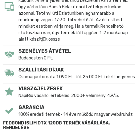
küldünk. Amennyiben Webshop készleten van a termék,
úgy várhatóan Bacsó Béla utcai átvételi pontunkon
azonnal, Tétényi úti üzletünkben leghamarabb a
munkanap végén, 17:30-tól vehető át. Az értesítést
mindkét esetben várja meg. Ha a termék Rendelhető
státuszban van, úgy terméktől függően 1-2 munkanap
alatt készítjük össze
SZEMÉLYES ÁTVÉTEL
Budapesten 0 Ft.
SZÁLLÍTÁSI DÍJAK
Csomagautomata 1 090 Ft-tól, 25 000 Ft felett ingyenes
VISSZAJELZÉSEK
NapiBio vásárlói értékelés: 2000+ vélemény, 4,9/5.
GARANCIA
100% eredeti termék • 14 éve működő magyar webáruház
FEDBOND ISLIM DTX 120DB TERMÉK VÁSÁRLÁSA,
RENDELÉSE