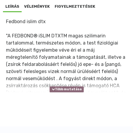
LEÍRÁS
VÉLEMÉNYEK
FIGYELMEZTETÉSEK
Fedbond islim dtx
"A FEDBOND® iSLIM DTXTM magas szilimarin
tartalommal, természetes módon, a test fiziológiai
működéseit figyelembe véve éri el a máj
méregtelenítő folyamatainak a támogatását, illetve a
(zsírok feldarabolásáért felelős) jó epe- és a (pangó,
szöveti felesleges vizek normál ürüléséért felelős)
normál veseműködést . A fogyást direkt módon, a
zsírraktározás csökkentése révén is támogató HCA
(hidroxi-citromsav) és Szinefrin (étvágycsökkentő, és
mint a zsírpárnák lebontásáért felelős összetevő)
tartalma, szinergikusan tovább segíti a test
zsíranyagcserefolyamataiért felelős szervek normál
működését."