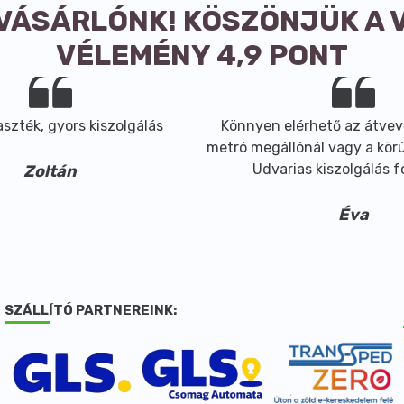
 VÁSÁRLÓNK! KÖSZÖNJÜK A 
VÉLEMÉNY 4,9 PONT
szték, gyors kiszolgálás
Könnyen elérhető az átvev
metró megállónál vagy a körút
Udvarias kiszolgálás 
Zoltán
Éva
SZÁLLÍTÓ PARTNEREINK: