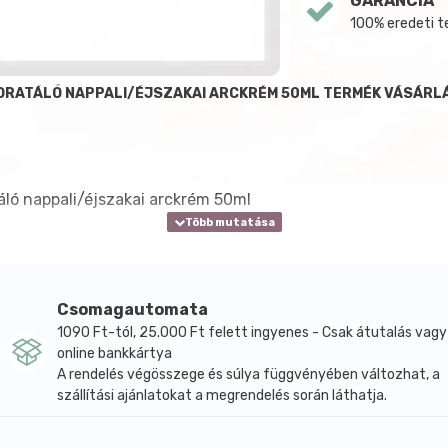
GARANCIA
100% eredeti 
IDRATÁLÓ NAPPALI/ÉJSZAKAI ARCKRÉM 50ML TERMÉK VÁSÁRL
áló nappali/éjszakai arckrém 50ml
Csomagautomata
1090 Ft-tól, 25.000 Ft felett ingyenes - Csak átutalás vagy
online bankkártya
A rendelés végösszege és súlya függvényében változhat, a
szállítási ajánlatokat a megrendelés során láthatja.