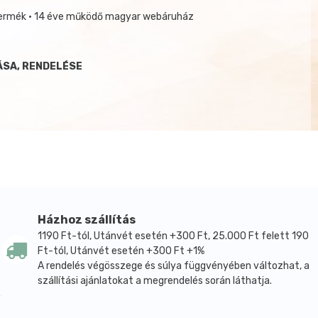
termék • 14 éve működő magyar webáruház
ÁSA, RENDELÉSE
Házhoz szállítás
1190 Ft-tól, Utánvét esetén +300 Ft, 25.000 Ft felett 190
Ft-tól, Utánvét esetén +300 Ft +1%
A rendelés végösszege és súlya függvényében változhat, a
szállítási ajánlatokat a megrendelés során láthatja.