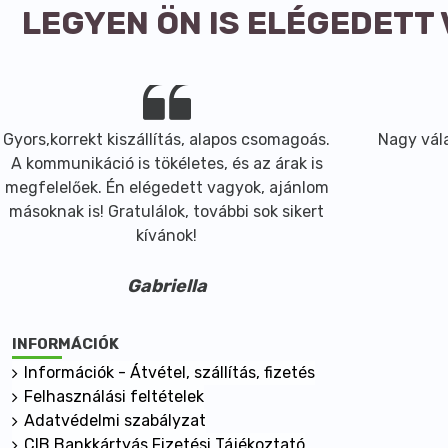
LEGYEN ÖN IS ELÉGEDETT
Gyors,korrekt kiszállítás, alapos csomagoás.
Nagy vála
A kommunikáció is tökéletes, és az árak is
megfelelőek. Én elégedett vagyok, ajánlom
másoknak is! Gratulálok, további sok sikert
kívánok!
Gabriella
INFORMÁCIÓK
Információk - Átvétel, szállítás, fizetés
Felhasználási feltételek
Adatvédelmi szabályzat
CIB Bankkártyás Fizetési Tájékoztató