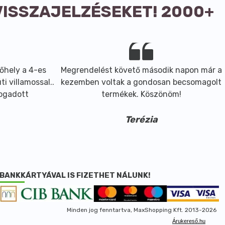
VISSZAJELZÉSEKET! 2000+
őhely a 4-es
Megrendelést követő második napon már a
i villamossal..
kezemben voltak a gondosan becsomagolt
fogadott
termékek. Köszönöm!
Terézia
BANKKÁRTYÁVAL IS FIZETHET NÁLUNK!
Minden jog fenntartva, MaxShopping Kft. 2013-2026
Árukereső.hu