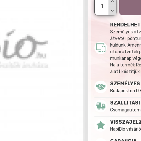
RENDELHET
Személyes átvé
átvételi pontun
küldünk. Amenn
utcai átvételi
munkanap végén
Ha a termék R
alatt készítjük
SZEMÉLYES
Budapesten 0 
SZÁLLÍTÁSI
Csomagautomat
VISSZAJEL
NapiBio vásárló