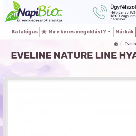
Ügyfélszol
Hétköznap 9:3
16:00 vagy ema
bármikor
Katalógus
Mire keres megoldást?
Márkák
Eveli
EVELINE NATURE LINE HY