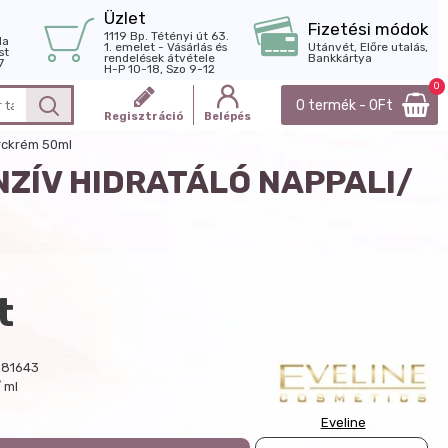
Üzlet
Fizetési módok
1119 Bp. Tétényi út 63.
la
1. emelet - Vásárlás és
Utánvét, Előre utalás,
st
rendelések átvétele
Bankkártya
7
H-P 10-18, Szo 9-12
0
0 termék - 0Ft
Regisztráció
Belépés
arckrém 50ml
NZÍV HIDRATÁLÓ NAPPALI/
t
981643
 ml
Eveline