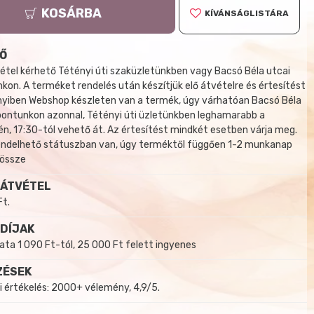
KOSÁRBA
KÍVÁNSÁGLISTÁRA
Ő
tel kérhető Tétényi úti szaküzletünkben vagy Bacsó Béla utcai
kon. A terméket rendelés után készítjük elő átvételre és értesítést
yiben Webshop készleten van a termék, úgy várhatóan Bacsó Béla
 pontunkon azonnal, Tétényi úti üzletünkben leghamarabb a
, 17:30-tól vehető át. Az értesítést mindkét esetben várja meg.
endelhető státuszban van, úgy terméktől függően 1-2 munkanap
 össze
 ÁTVÉTEL
Ft.
 DÍJAK
a 1 090 Ft-tól, 25 000 Ft felett ingyenes
ZÉSEK
i értékelés: 2000+ vélemény, 4,9/5.