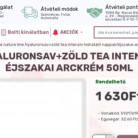
gálat
Átvételi pont
Átvételi módok
0-
1084 Bp. Bacsó Bé
Személyes, Futár,
il
u. 29 - Megrendelé
Automata
követően H-P 10-1
Bolti kínálatban
AKCIÓK
ne nature line hyaluronsav+zöld tea intenzív hidratáló nappali/éjszakai 
ALURONSAV+ZÖLD TEA INTE
ÉJSZAKAI ARCKRÉM 50ML
Rendelhető
1 630F
Vonalkód:
5901761
Egységár:
32.60 Ft/