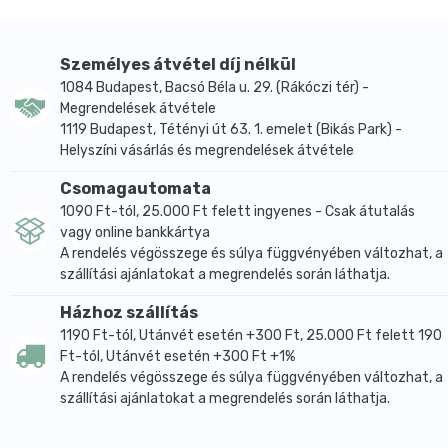
02)
Személyes átvétel díj nélkül
1084 Budapest, Bacsó Béla u. 29. (Rákóczi tér) -
Megrendelések átvétele
1119 Budapest, Tétényi út 63. 1. emelet (Bikás Park) -
Helyszíni vásárlás és megrendelések átvétele
Csomagautomata
1090 Ft-tól, 25.000 Ft felett ingyenes - Csak átutalás
vagy online bankkártya
A rendelés végösszege és súlya függvényében változhat, a
szállítási ajánlatokat a megrendelés során láthatja.
Házhoz szállítás
1190 Ft-tól, Utánvét esetén +300 Ft, 25.000 Ft felett 190
Ft-tól, Utánvét esetén +300 Ft +1%
A rendelés végösszege és súlya függvényében változhat, a
szállítási ajánlatokat a megrendelés során láthatja.