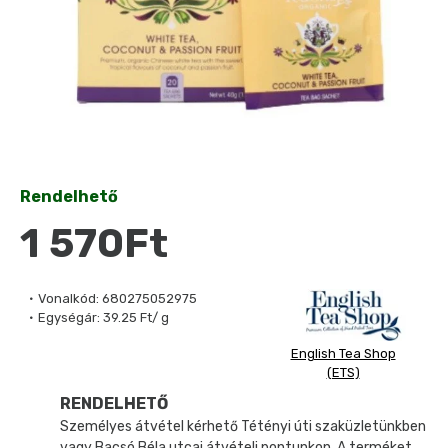
Rendelhető
1 570Ft
Vonalkód:
680275052975
Egységár:
39.25 Ft/ g
English Tea Shop
(ETS)
RENDELHETŐ
Személyes átvétel kérhető Tétényi úti szaküzletünkben
vagy Bacsó Béla utcai átvételi pontunkon. A terméket