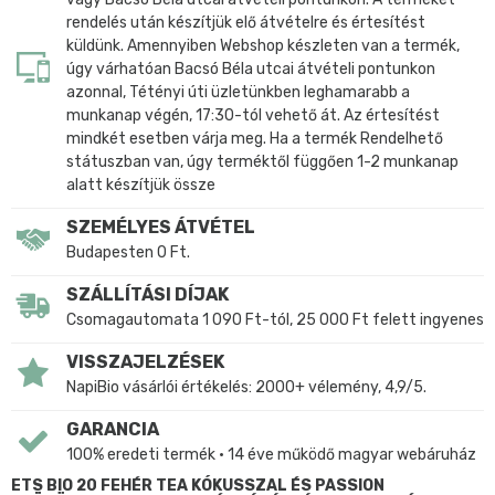
rendelés után készítjük elő átvételre és értesítést
küldünk. Amennyiben Webshop készleten van a termék,
úgy várhatóan Bacsó Béla utcai átvételi pontunkon
azonnal, Tétényi úti üzletünkben leghamarabb a
munkanap végén, 17:30-tól vehető át. Az értesítést
mindkét esetben várja meg. Ha a termék Rendelhető
státuszban van, úgy terméktől függően 1-2 munkanap
alatt készítjük össze
SZEMÉLYES ÁTVÉTEL
Budapesten 0 Ft.
SZÁLLÍTÁSI DÍJAK
Csomagautomata 1 090 Ft-tól, 25 000 Ft felett ingyenes
VISSZAJELZÉSEK
NapiBio vásárlói értékelés: 2000+ vélemény, 4,9/5.
GARANCIA
100% eredeti termék • 14 éve működő magyar webáruház
ETS BIO 20 FEHÉR TEA KÓKUSSZAL ÉS PASSION