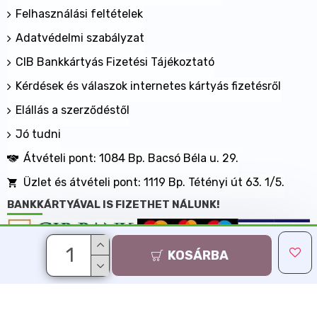
Felhasználási feltételek
Adatvédelmi szabályzat
CIB Bankkártyás Fizetési Tájékoztató
Kérdések és válaszok internetes kártyás fizetésről
Elállás a szerződéstől
Jó tudni
Átvételi pont: 1084 Bp. Bacsó Béla u. 29.
Üzlet és átvételi pont: 1119 Bp. Tétényi út 63. 1/5.
BANKKÁRTYÁVAL IS FIZETHET NÁLUNK!
KOSÁRBA
Minden jog fenntartva, MaxShopping Kft. 2013-2026
Árukereső.hu