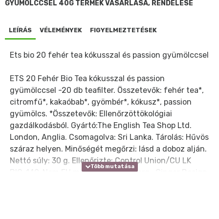
GYÜMÖLCCSEL 40G TERMÉK VÁSÁRLÁSA, RENDELÉSE
LEÍRÁS
VÉLEMÉNYEK
FIGYELMEZTETÉSEK
Ets bio 20 fehér tea kókusszal és passion gyümölccsel
ETS 20 Fehér Bio Tea kókusszal és passion
gyümölccsel -20 db teafilter. Összetevők: fehér tea*,
citromfű*, kakaóbab*, gyömbér*, kókusz*, passion
gyümölcs. *Összetevők: Ellenőrzöttökológiai
gazdálkodásból. Gyártó:The English Tea Shop Ltd.
London, Anglia. Csomagolva: Sri Lanka. Tárolás: Hűvös
száraz helyen. Minőségét megőrzi: lásd a doboz alján.
Nettó súly: 30 g. Ellenőrizte: Control Union/CU LK
BIO-149. Nem EU mezőgazdaság. Forg.: Ginger Design
Kft. 1087 Budapest, Asztalos Sándor u. 5-7.
www.gingerdesign.hu; www.teabox.hu; Forgalmazást
ellenőrző szerv: Hungária Öko Garancia Kft. (HU-ÖKO-