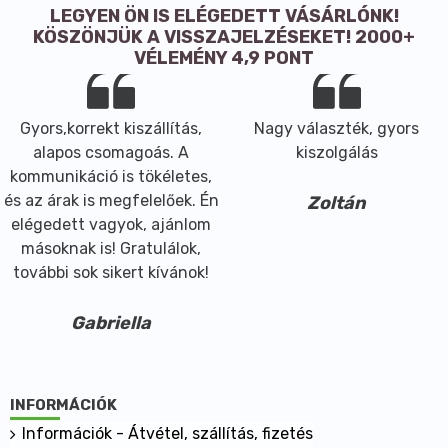
LEGYEN ÖN IS ELÉGEDETT VÁSÁRLÓNK!
KÖSZÖNJÜK A VISSZAJELZÉSEKET! 2000+
VÉLEMÉNY 4,9 PONT
Gyors,korrekt kiszállítás,
Nagy választék, gyors
alapos csomagoás. A
kiszolgálás
kommunikáció is tökéletes,
és az árak is megfelelőek. Én
Zoltán
elégedett vagyok, ajánlom
másoknak is! Gratulálok,
további sok sikert kívánok!
Gabriella
INFORMÁCIÓK
Információk - Átvétel, szállítás, fizetés