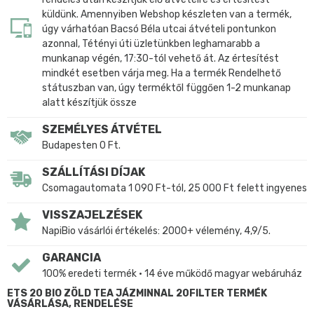
küldünk. Amennyiben Webshop készleten van a termék,
úgy várhatóan Bacsó Béla utcai átvételi pontunkon
azonnal, Tétényi úti üzletünkben leghamarabb a
munkanap végén, 17:30-tól vehető át. Az értesítést
mindkét esetben várja meg. Ha a termék Rendelhető
státuszban van, úgy terméktől függően 1-2 munkanap
alatt készítjük össze
SZEMÉLYES ÁTVÉTEL
Budapesten 0 Ft.
SZÁLLÍTÁSI DÍJAK
Csomagautomata 1 090 Ft-tól, 25 000 Ft felett ingyenes
VISSZAJELZÉSEK
NapiBio vásárlói értékelés: 2000+ vélemény, 4,9/5.
GARANCIA
100% eredeti termék • 14 éve működő magyar webáruház
ETS 20 BIO ZÖLD TEA JÁZMINNAL 20FILTER TERMÉK
VÁSÁRLÁSA, RENDELÉSE