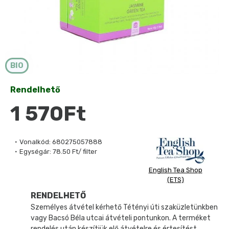
BIO
Rendelhető
1 570Ft
Vonalkód:
680275057888
Egységár:
78.50 Ft/ filter
English Tea Shop
(ETS)
RENDELHETŐ
Személyes átvétel kérhető Tétényi úti szaküzletünkben
vagy Bacsó Béla utcai átvételi pontunkon. A terméket
rendelés után készítjük elő átvételre és értesítést