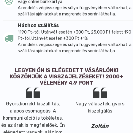
vagy online bankkártya
A rendelés végösszege és súlya függvényében változhat, a
szállítási ajánlatokat a megrendelés során láthatja.
Házhoz szállítás
1190 Ft-tól, Utánvét esetén +300 Ft, 25.000 Ft felett 190
Ft-tól, Utánvét esetén +300 Ft +1%
A rendelés végösszege és súlya függvényében változhat, a
szállítási ajánlatokat a megrendelés során láthatja.
LEGYEN ÖN IS ELÉGEDETT VÁSÁRLÓNK!
KÖSZÖNJÜK A VISSZAJELZÉSEKET! 2000+
VÉLEMÉNY 4,9 PONT
Gyors,korrekt kiszállítás,
Nagy választék, gyors
alapos csomagoás. A
kiszolgálás
kommunikáció is tökéletes,
és az árak is megfelelőek. Én
Zoltán
elégedett vagyok, ajánlom