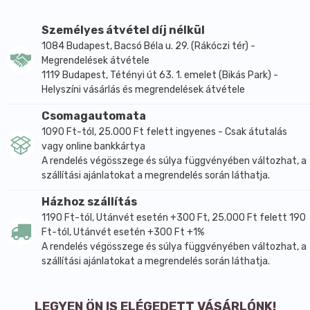
WHITE TEA & MATCHA: Összetevők: sencha* (61%),
fehér tea* (30%), matcha por* (9%). (Javasolt áztatási
Személyes átvétel díj nélkül
idő: 2-3 perc) *Összetevők: Ellenőrzött ökológiai
1084 Budapest, Bacsó Béla u. 29. (Rákóczi tér) -
gazdálkodásból. Natúr Ceylon Tea és és más
Megrendelések átvétele
teakeverékek, különböző eredetű összetevőkkel
1119 Budapest, Tétényi út 63. 1. emelet (Bikás Park) -
ízesítve.
Helyszíni vásárlás és megrendelések átvétele
Csomagautomata
1090 Ft-tól, 25.000 Ft felett ingyenes - Csak átutalás
vagy online bankkártya
A rendelés végösszege és súlya függvényében változhat, a
szállítási ajánlatokat a megrendelés során láthatja.
Házhoz szállítás
1190 Ft-tól, Utánvét esetén +300 Ft, 25.000 Ft felett 190
Ft-tól, Utánvét esetén +300 Ft +1%
A rendelés végösszege és súlya függvényében változhat, a
szállítási ajánlatokat a megrendelés során láthatja.
LEGYEN ÖN IS ELÉGEDETT VÁSÁRLÓNK!