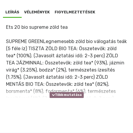
LEÍRÁS
VÉLEMÉNYEK
FIGYELMEZTETÉSEK
Ets 20 bio supreme zöld tea
SUPREME GREENLegnemesebb zöld bio válogatás teák
(5 féle íz) TISZTA ZÖLD BIO TEA: Összetevők: zöld
tea* (100%). (Javasolt áztatási idő: 2-3 perc) ZÖLD
TEA JÁZMINNAL: Összetevők: zöld tea* (93%), jázmin
virág* (3.25%), bodza* (2%), természetes ízesítés
(1.75%). (Javasolt áztatási idő: 2-3 perc) ZÖLD
MENTÁS BIO TEA: Összetevők: zöld tea* (82%),
borsmenta* (8%), fodormenta* (6%), természetes
ízesítéssel (4%). (Javasolt áztatási idő: 2-3 perc)
SZUPER MATCHA ZÖLD BIO TEA: Összetevők: zöld
tea* (48%), pörkölt rizs* (16%), kakaó* (16%), mate*
(12%), matcha* (6%), természetes ízesítés (2%).
(Javasolt áztatási idő: 2-3 perc) GREEN SENCHA,