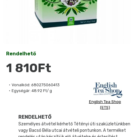
Rendelhető
1 810Ft
Vonalkód:
680275060413
Egységár:
48.92 Ft/ g
English Tea Shop
(ETS)
RENDELHETŐ
Személyes átvétel kérhető Tétényi úti szaküzletünkben
vagy Bacsó Béla utcai átvételi pontunkon. A terméket
rendelés után készítjük elő átvételre és értesítést