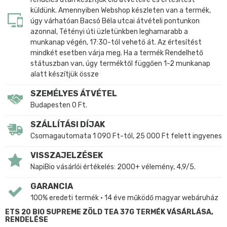
küldünk. Amennyiben Webshop készleten van a termék,
úgy várhatóan Bacsó Béla utcai átvételi pontunkon
azonnal, Tétényi úti üzletünkben leghamarabb a
munkanap végén, 17:30-tól vehető át. Az értesítést
mindkét esetben várja meg. Ha a termék Rendelhető
státuszban van, úgy terméktől függően 1-2 munkanap
alatt készítjük össze
SZEMÉLYES ÁTVÉTEL
Budapesten 0 Ft.
SZÁLLÍTÁSI DÍJAK
Csomagautomata 1 090 Ft-tól, 25 000 Ft felett ingyenes
VISSZAJELZÉSEK
NapiBio vásárlói értékelés: 2000+ vélemény, 4,9/5.
GARANCIA
100% eredeti termék • 14 éve működő magyar webáruház
ETS 20 BIO SUPREME ZÖLD TEA 37G TERMÉK VÁSÁRLÁSA,
RENDELÉSE