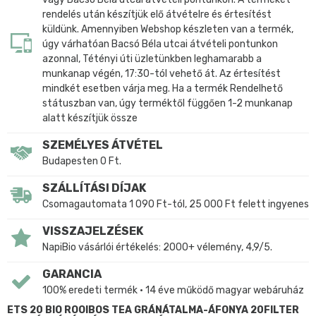
rendelés után készítjük elő átvételre és értesítést
küldünk. Amennyiben Webshop készleten van a termék,
úgy várhatóan Bacsó Béla utcai átvételi pontunkon
azonnal, Tétényi úti üzletünkben leghamarabb a
munkanap végén, 17:30-tól vehető át. Az értesítést
mindkét esetben várja meg. Ha a termék Rendelhető
státuszban van, úgy terméktől függően 1-2 munkanap
alatt készítjük össze
SZEMÉLYES ÁTVÉTEL
Budapesten 0 Ft.
SZÁLLÍTÁSI DÍJAK
Csomagautomata 1 090 Ft-tól, 25 000 Ft felett ingyenes
VISSZAJELZÉSEK
NapiBio vásárlói értékelés: 2000+ vélemény, 4,9/5.
GARANCIA
100% eredeti termék • 14 éve működő magyar webáruház
ETS 20 BIO ROOIBOS TEA GRÁNÁTALMA-ÁFONYA 20FILTER