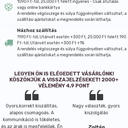
1090 Ft-tól, 25.000 Ft felett ingyenes - Csak átutalás
vagy online bankkártya
A rendelés végösszege és súlya függvényében változhat, a
szállítási ajánlatokat a megrendelés során láthatja.
Házhoz szállítás
1190 Ft-tól, Utánvét esetén +300 Ft, 25.000 Ft felett 190
Ft-tól, Utánvét esetén +300 Ft +1%
A rendelés végösszege és súlya függvényében változhat, a
szállítási ajánlatokat a megrendelés során láthatja.
LEGYEN ÖN IS ELÉGEDETT VÁSÁRLÓNK!
KÖSZÖNJÜK A VISSZAJELZÉSEKET! 2000+
VÉLEMÉNY 4,9 PONT
Gyors,korrekt kiszállítás,
Nagy választék, gyors
alapos csomagoás. A
kiszolgálás
kommunikáció is tökéletes,
és az árak is megfelelőek. Én
Zoltán