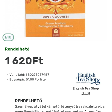
BIO
Rendelhető
1 620Ft
Vonalkód:
680275057987
Egységár:
81.00 Ft/ filter
English Tea Shop
(ETS)
RENDELHETŐ
Személyes átvétel kérhető Tétényi úti szaküzletünkben
vagy Bacsó Béla utcai átvételi pontunkon. A terméket