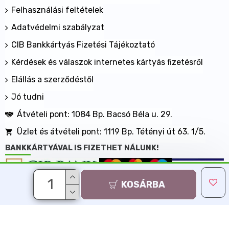
Felhasználási feltételek
Adatvédelmi szabályzat
CIB Bankkártyás Fizetési Tájékoztató
Kérdések és válaszok internetes kártyás fizetésről
Elállás a szerződéstől
Jó tudni
Átvételi pont: 1084 Bp. Bacsó Béla u. 29.
Üzlet és átvételi pont: 1119 Bp. Tétényi út 63. 1/5.
BANKKÁRTYÁVAL IS FIZETHET NÁLUNK!
KOSÁRBA
Minden jog fenntartva, MaxShopping Kft. 2013-2026
Árukereső.hu