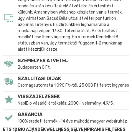
rendelés után készítjük elő átvételre és értesítést
küldünk. Amennyiben Webshop készleten van a termék,
úgy várhatóan Bacsó Béla utcai átvételi pontunkon
azonnal, Tétényi úti üzletünkben leghamarabb a
munkanap végén, 17:30-tól vehető át. Az értesítést
mindkét esetben várja meg. Ha a termék Rendelhető
státuszban van, úgy terméktől függően 1-2 munkanap
alatt készítjük össze
SZEMÉLYES ÁTVÉTEL
Budapesten 0 Ft.
SZÁLLÍTÁSI DÍJAK
Csomagautomata 1 090 Ft-tól, 25 000 Ft felett ingyenes
VISSZAJELZÉSEK
NapiBio vásárlói értékelés: 2000+ vélemény, 4,9/5.
GARANCIA
100% eredeti termék • 14 éve működő magyar webáruház
ETS 12 BIO AJÁNDÉK WELLNESS SELYEMPIRAMIS FILTERES