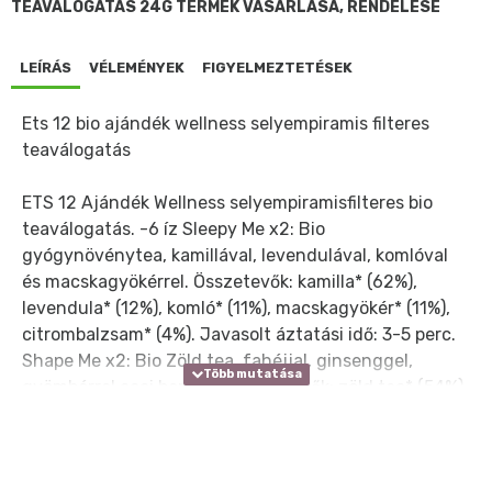
TEAVÁLOGATÁS 24G TERMÉK VÁSÁRLÁSA, RENDELÉSE
LEÍRÁS
VÉLEMÉNYEK
FIGYELMEZTETÉSEK
Ets 12 bio ajándék wellness selyempiramis filteres
teaválogatás
ETS 12 Ajándék Wellness selyempiramisfilteres bio
teaválogatás. -6 íz Sleepy Me x2: Bio
gyógynövénytea, kamillával, levendulával, komlóval
és macskagyökérrel. Összetevők: kamilla* (62%),
levendula* (12%), komló* (11%), macskagyökér* (11%),
citrombalzsam* (4%). Javasolt áztatási idő: 3-5 perc.
Shape Me x2: Bio Zöld tea, fahéjjal, ginsenggel,
gyömbérrel acai berryvel. Összetevők: zöld tea* (54%),
fahéj* (23%), gyömbér* (13%), ginseng* (6%), acai
berry* (4%). Javasolt áztatási idő: 3-5 perc. Calm Me
x2: Bio gyógynövénytea, fahéjjal, borsmentával,