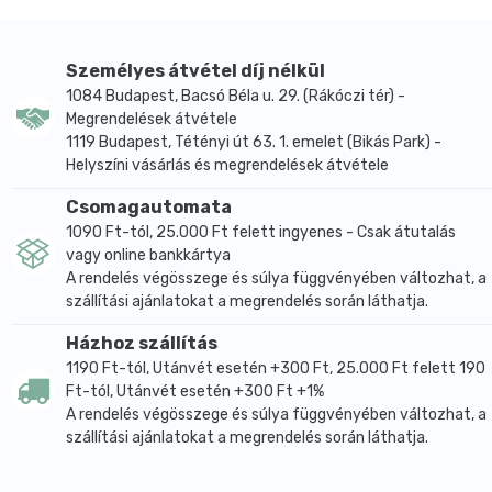
édesgyökérrel és levendulával. Összetevők: fahéj*
(40%), borsmenta* (31%), édesgyökér* (15%), levendula
rügyek* (14%). Édesgyökeret tartalmaz: Magas
Személyes átvétel díj nélkül
vérnyomásban szenvedők kerüljék túlzott
1084 Budapest, Bacsó Béla u. 29. (Rákóczi tér) -
fogyasztását! Javasolt áztatási idő: 3-5 perc.
Megrendelések átvétele
Beautiful Me x2: Bio gyógynövénytea kamillával, gotu
1119 Budapest, Tétényi út 63. 1. emelet (Bikás Park) -
kolával, hibiszkusszal, fahéjjal, rooibos-szal, kakaóval,
Helyszíni vásárlás és megrendelések átvétele
naranccsal, céklával, vörösáfonyával és
Csomagautomata
rózsaszirmokkal. Összetevők: kamilla* (22,5%), gotu
1090 Ft-tól, 25.000 Ft felett ingyenes - Csak átutalás
kola* (köldökfű)(21%), hibiszkusz* (16%), fahéj* (12%),
vagy online bankkártya
rooibos* (9%), kakaóbab* (9%), narancshéj* (5%),
A rendelés végösszege és súlya függvényében változhat, a
cékla* (3%), vörösáfonyalé* (2%), rózsaszirmok*
szállítási ajánlatokat a megrendelés során láthatja.
(0,50%). Javasolt áztatási idő: 3-5 perc. Pure Me x2:
Bio gyógynövénytea, borsmentával, fodormentával,
Házhoz szállítás
görögszénával, édesköménnyel, bodzával.
1190 Ft-tól, Utánvét esetén +300 Ft, 25.000 Ft felett 190
Ft-tól, Utánvét esetén +300 Ft +1%
Összetevők: borsmenta* (32%), fodormenta* (16%),
A rendelés végösszege és súlya függvényében változhat, a
görögszéna* (12%), édeskömény* (10%), bodza* (8%),
szállítási ajánlatokat a megrendelés során láthatja.
kurkuma* (5%), citromhéj* (5%), csalán* (4%),
rozmaring* (3%), édesgyökér* (3%), körömvirág* (2%).