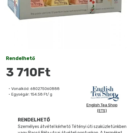
Rendelhető
3 710Ft
Vonalkód:
680275060888
Egységár:
154.58 Ft/ g
English Tea Shop
(ETS)
RENDELHETŐ
Személyes átvétel kérhető Tétényi úti szaküzletünkben
vagy Bacsó Béla utcai átvételi pontunkon. A terméket