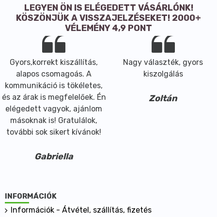
Édesgyökeret tartalmaz: Magas vérnyomásban
LEGYEN ÖN IS ELÉGEDETT VÁSÁRLÓNK!
szenvedők kerüljék túlzott fogyasztását! Javasolt
KÖSZÖNJÜK A VISSZAJELZÉSEKET! 2000+
áztatási idő: 3-5 perc. Happy Me x2: Bio citromfűtea
VÉLEMÉNY 4,9 PONT
almával, narancshéjjal és fűszerekkel. Összetevők:
citromfű* (34%), alma* (22%), narancshéj* (14%),
gyömbér* (12%), kardamom* (8%), koriander* (4%),
Gyors,korrekt kiszállítás,
Nagy választék, gyors
fahéj* (4%), körömvirág* (2%). Javasolt áztatási idő:
alapos csomagoás. A
kiszolgálás
3-5 perc. *Összetevők: Ellenőrzött ökológiai
kommunikáció is tökéletes,
gazdálkodásból.
és az árak is megfelelőek. Én
Zoltán
elégedett vagyok, ajánlom
másoknak is! Gratulálok,
további sok sikert kívánok!
Gabriella
INFORMÁCIÓK
Információk - Átvétel, szállítás, fizetés