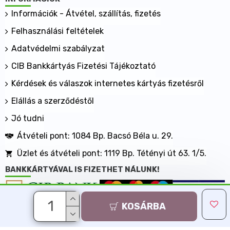
mentes!
Információk - Átvétel, szállítás, fizetés
Felhasználási feltételek
Adatvédelmi szabályzat
CIB Bankkártyás Fizetési Tájékoztató
Kérdések és válaszok internetes kártyás fizetésről
Elállás a szerződéstől
Jó tudni
Átvételi pont: 1084 Bp. Bacsó Béla u. 29.
Üzlet és átvételi pont: 1119 Bp. Tétényi út 63. 1/5.
BANKKÁRTYÁVAL IS FIZETHET NÁLUNK!
KOSÁRBA
Minden jog fenntartva, MaxShopping Kft. 2013-2026
Árukereső.hu