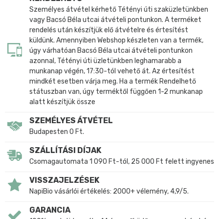
Személyes átvétel kérhető Tétényi úti szaküzletünkben
vagy Bacsó Béla utcai átvételi pontunkon. A terméket
rendelés után készítjük elő átvételre és értesítést
küldünk. Amennyiben Webshop készleten van a termék,
úgy várhatóan Bacsó Béla utcai átvételi pontunkon
azonnal, Tétényi úti üzletünkben leghamarabb a
munkanap végén, 17:30-tól vehető át. Az értesítést
mindkét esetben várja meg. Ha a termék Rendelhető
státuszban van, úgy terméktől függően 1-2 munkanap
alatt készítjük össze
SZEMÉLYES ÁTVÉTEL
Budapesten 0 Ft.
SZÁLLÍTÁSI DÍJAK
Csomagautomata 1 090 Ft-tól, 25 000 Ft felett ingyenes
VISSZAJELZÉSEK
NapiBio vásárlói értékelés: 2000+ vélemény, 4,9/5.
GARANCIA