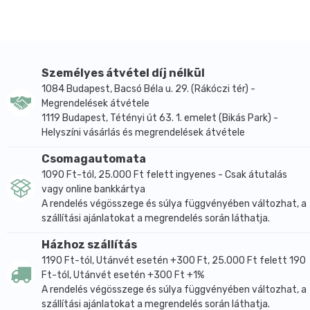
tárolni, mert jobb hidegen alkalmazni.
Ennek a termékcsaládnak a hatékonyságát klinikai
tesztek is alátámasztják!
Természetesen, hatékonyan és biztonságosan nyújt
Személyes átvétel díj nélkül
megoldást az olyan lábgondokra, mint a:
1084 Budapest, Bacsó Béla u. 29. (Rákóczi tér) -
visszér
Megrendelések átvétele
hajszálér/Seprűvéna
1119 Budapest, Tétényi út 63. 1. emelet (Bikás Park) -
nehéz láb érzés,
Helyszíni vásárlás és megrendelések átvétele
lábgörcsök vagy a
Csomagautomata
lábödéma
1090 Ft-tól, 25.000 Ft felett ingyenes - Csak átutalás
A szinergiában álló és aktív hatóanyagokban gazdag
vagy online bankkártya
összetevők a frissesség és a jólét, azonnali, kellemes
A rendelés végösszege és súlya függvényében változhat, a
érzését adják lábaidnak. Javítják az alsó végtagok
szállítási ajánlatokat a megrendelés során láthatja.
keringését, így segítve a felhalmozott folyadékok
Házhoz szállítás
kivezetését. A gél gyors enyhülést hoz, és olyan
1190 Ft-tól, Utánvét esetén +300 Ft, 25.000 Ft felett 190
természetes, növényi összetevőkkel készült, mint a;
Ft-tól, Utánvét esetén +300 Ft +1%
Troxerutin (T-vitamin)
A rendelés végösszege és súlya függvényében változhat, a
Mentol
szállítási ajánlatokat a megrendelés során láthatja.