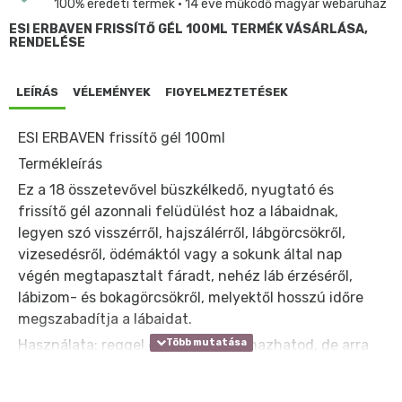
100% eredeti termék • 14 éve működő magyar webáruház
ESI ERBAVEN FRISSÍTŐ GÉL 100ML TERMÉK VÁSÁRLÁSA,
RENDELÉSE
LEÍRÁS
VÉLEMÉNYEK
FIGYELMEZTETÉSEK
ESI ERBAVEN frissítő gél 100ml
Termékleírás
Ez a 18 összetevővel büszkélkedő, nyugtató és
frissítő gél azonnali felüdülést hoz a lábaidnak,
legyen szó visszérről, hajszálérről, lábgörcsökről,
vizesedésről, ödémáktól vagy a sokunk által nap
végén megtapasztalt fáradt, nehéz láb érzéséről,
lábizom- és bokagörcsökről, melyektől hosszú időre
megszabadítja a lábaidat.
Használata: reggel és este is alkalmazhatod, de arra
figyelj, hogy mindig alulról-felfelé történő körkörös
mozdulatokkal vidd fel. Érdemes hűtőszekrényben