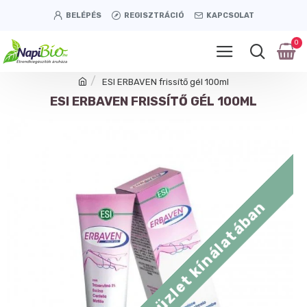
BELÉPÉS
REGISZTRÁCIÓ
KAPCSOLAT
0
ESI ERBAVEN frissítő gél 100ml
ESI ERBAVEN FRISSÍTŐ GÉL 100ML
Tétényi úti üzlet kínálatában