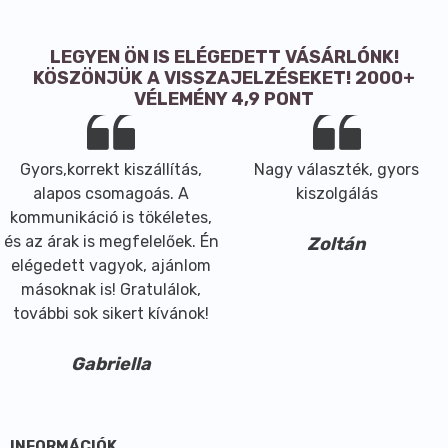
Eszcin (A vadgesztenye fő hatóanyaga,
vadgesztenye mag kivonat)
LEGYEN ÖN IS ELÉGEDETT VÁSÁRLÓNK!
Ázsiai gázló
KÖSZÖNJÜK A VISSZAJELZÉSEKET! 2000+
Fekete áfonya
VÉLEMÉNY 4,9 PONT
Hegyi Árnika virágkivonat
Rutin
Bromelain (Ananász enzim. Ananász-szár kivonat)
Gyors,korrekt kiszállítás,
Nagy választék, gyors
E-vitamin (tokoferol-acetát)
alapos csomagoás. A
kiszolgálás
Aloé vera
kommunikáció is tökéletes,
Ginkgo Biloba levélkivonat
és az árak is megfelelőek. Én
Zoltán
Gyömbérgyökér kivonat
elégedett vagyok, ajánlom
Zöldkagyló kivonat
másoknak is! Gratulálok,
Orvosi somkóró kivonat
további sok sikert kívánok!
Koffein
Citrus aurantifolia olaj
Gabriella
Ázsiai citromfű olaj
Kubeba illóolaj
A termék bőrgyógyászatilag és biológiailag tesztelt,
nem irritál! Hipoallergén, parabén, színezék és parfüm
INFORMÁCIÓK