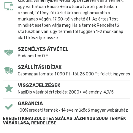
küldünk. Amennyiben Webshop készleten van a termék,
úgy várhatóan Bacsó Béla utcai átvételi pontunkon
azonnal, Tétényi úti üzletünkben leghamarabb a
munkanap végén, 17:30-tól vehető át. Az értesítést
mindkét esetben várja meg. Ha a termék Rendelhető
státuszban van, úgy terméktől függően 1-2 munkanap
alatt készítjük össze
SZEMÉLYES ÁTVÉTEL
Budapesten 0 Ft.
SZÁLLÍTÁSI DÍJAK
Csomagautomata 1 090 Ft-tól, 25 000 Ft felett ingyenes
VISSZAJELZÉSEK
NapiBio vásárlói értékelés: 2000+ vélemény, 4,9/5.
GARANCIA
100% eredeti termék • 14 éve működő magyar webáruház
EREDETI KINAI ZÖLDTEA SZÁLAS JÁZMINOS 200G TERMÉK
VÁSÁRLÁSA, RENDELÉSE