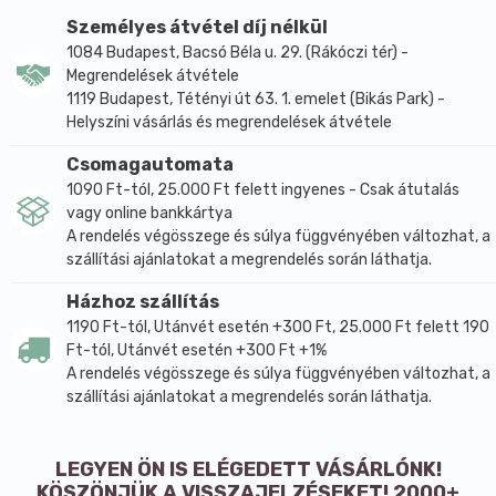
Személyes átvétel díj nélkül
1084 Budapest, Bacsó Béla u. 29. (Rákóczi tér) -
Megrendelések átvétele
1119 Budapest, Tétényi út 63. 1. emelet (Bikás Park) -
Helyszíni vásárlás és megrendelések átvétele
Csomagautomata
1090 Ft-tól, 25.000 Ft felett ingyenes - Csak átutalás
vagy online bankkártya
A rendelés végösszege és súlya függvényében változhat, a
szállítási ajánlatokat a megrendelés során láthatja.
Házhoz szállítás
1190 Ft-tól, Utánvét esetén +300 Ft, 25.000 Ft felett 190
Ft-tól, Utánvét esetén +300 Ft +1%
A rendelés végösszege és súlya függvényében változhat, a
szállítási ajánlatokat a megrendelés során láthatja.
LEGYEN ÖN IS ELÉGEDETT VÁSÁRLÓNK!
KÖSZÖNJÜK A VISSZAJELZÉSEKET! 2000+