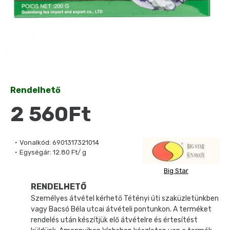
Rendelhető
2 560Ft
Vonalkód:
6901317321014
Egységár:
12.80 Ft/ g
Big Star
RENDELHETŐ
Személyes átvétel kérhető Tétényi úti szaküzletünkben
vagy Bacsó Béla utcai átvételi pontunkon. A terméket
rendelés után készítjük elő átvételre és értesítést