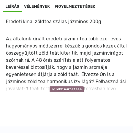
LEÍRÁS
VÉLEMÉNYEK
FIGYELMEZTETÉSEK
Eredeti kinai zöldtea szálas jázminos 200g
Az általunk kínált eredeti jázmin tea több ezer éves
hagyományos módszerrel készül: a gondos kezek által
összegyűjtött zöld teát kiterítik, majd jázminvirágot
szórnak rá. A 48 órás szárítás alatt folyamatos
keveréssel biztosítják, hogy a jázmin aromája
egyenletesen átjárja a zöld teát. Élvezze Ön is a
jázminos zöld tea harmonikus ízvilágát! Felhasználási
javaslat: 1 teafiltert egy csészényi forrásban lévő
vízzel leöntünk és 3-5 percig állni hagyjuk. Tetszés
szerint ízesíthetjük. A szálas teából egy teáskanálnyi
mennyiséget tegyünk 1 csészényi forrásban lévő
vízbe, majd 5 percig lefedve állni hagyjuk. Fogyassza
élvezettel a nap bármely szakában.