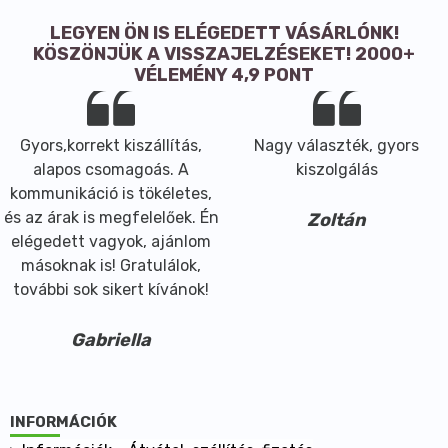
LEGYEN ÖN IS ELÉGEDETT VÁSÁRLÓNK!
KÖSZÖNJÜK A VISSZAJELZÉSEKET! 2000+
VÉLEMÉNY 4,9 PONT
Gyors,korrekt kiszállítás,
Nagy választék, gyors
alapos csomagoás. A
kiszolgálás
kommunikáció is tökéletes,
és az árak is megfelelőek. Én
Zoltán
elégedett vagyok, ajánlom
másoknak is! Gratulálok,
további sok sikert kívánok!
Gabriella
INFORMÁCIÓK