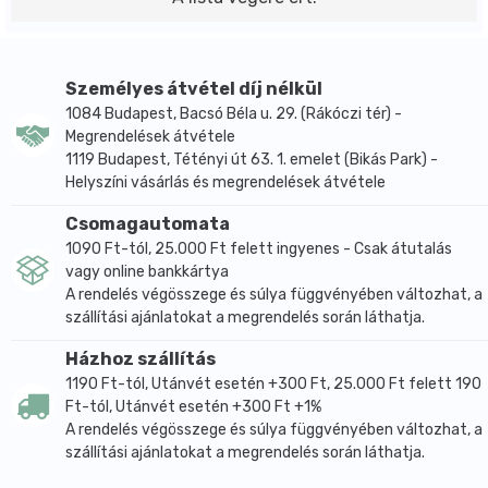
Személyes átvétel díj nélkül
1084 Budapest, Bacsó Béla u. 29. (Rákóczi tér) -
Megrendelések átvétele
1119 Budapest, Tétényi út 63. 1. emelet (Bikás Park) -
Helyszíni vásárlás és megrendelések átvétele
Csomagautomata
1090 Ft-tól, 25.000 Ft felett ingyenes - Csak átutalás
vagy online bankkártya
A rendelés végösszege és súlya függvényében változhat, a
szállítási ajánlatokat a megrendelés során láthatja.
Házhoz szállítás
1190 Ft-tól, Utánvét esetén +300 Ft, 25.000 Ft felett 190
Ft-tól, Utánvét esetén +300 Ft +1%
A rendelés végösszege és súlya függvényében változhat, a
szállítási ajánlatokat a megrendelés során láthatja.