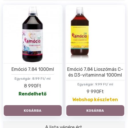
Emóció 7.84 1000ml
Emóció 7.84 Lioszómás C-
és D3-vitaminnal 1000ml
Egységár:
8.99 Ft/ ml
Egységár:
9.99 Ft/ ml
8 990Ft
9 990Ft
Rendelhető
Webshop készleten
KOSÁRBA
KOSÁRBA
A lista végére ért.