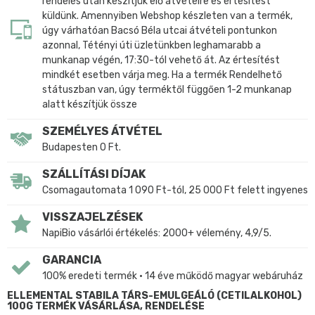
rendelés után készítjük elő átvételre és értesítést
küldünk. Amennyiben Webshop készleten van a termék,
úgy várhatóan Bacsó Béla utcai átvételi pontunkon
azonnal, Tétényi úti üzletünkben leghamarabb a
munkanap végén, 17:30-tól vehető át. Az értesítést
mindkét esetben várja meg. Ha a termék Rendelhető
státuszban van, úgy terméktől függően 1-2 munkanap
alatt készítjük össze
SZEMÉLYES ÁTVÉTEL
Budapesten 0 Ft.
SZÁLLÍTÁSI DÍJAK
Csomagautomata 1 090 Ft-tól, 25 000 Ft felett ingyenes
VISSZAJELZÉSEK
NapiBio vásárlói értékelés: 2000+ vélemény, 4,9/5.
GARANCIA
100% eredeti termék • 14 éve működő magyar webáruház
ELLEMENTAL STABILA TÁRS-EMULGEÁLÓ (CETILALKOHOL)
100G TERMÉK VÁSÁRLÁSA, RENDELÉSE