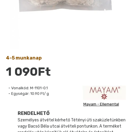
4-5 munkanap
1 090Ft
Vonalkód:
M-1101-0.1
Egységár:
10.90 Ft/ g
Mayam - Ellemental
RENDELHETŐ
Személyes átvétel kérhető Tétényi úti szaküzletünkben
vagy Bacsó Béla utcai átvételi pontunkon. A terméket