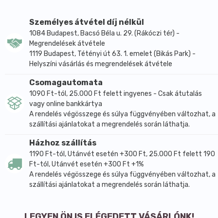
Olvadáspont 55°C.
Személyes átvétel díj nélkül
MEGJELENÉSI FORMA: fehér pehely, semleges szaggal
1084 Budapest, Bacsó Béla u. 29. (Rákóczi tér) -
Kis PP tasakba csomagolva.
Megrendelések átvétele
Összetevők (INCI): cetyl alcohol
1119 Budapest, Tétényi út 63. 1. emelet (Bikás Park) -
Helyszíni vásárlás és megrendelések átvétele
Tulajdonságok:
- szerkezetépítő, sűrűstő hatóanyag
Csomagautomata
- puhító, lágyító hatású
1090 Ft-tól, 25.000 Ft felett ingyenes - Csak átutalás
- hidratáló hatású
vagy online bankkártya
- filmképző, védelmező hatású
A rendelés végösszege és súlya függvényében változhat, a
- nincs hatása a pH-értékre és nem tixotróp
szállítási ajánlatokat a megrendelés során láthatja.
- Varisoft emulgeálóval társítv a növeli annak a
Házhoz szállítás
hajbaépülő képességét.
1190 Ft-tól, Utánvét esetén +300 Ft, 25.000 Ft felett 190
Alkalmazások:
Ft-tól, Utánvét esetén +300 Ft +1%
- alkalmas minden bőrtípusra, különösen a száraz
A rendelés végösszege és súlya függvényében változhat, a
szállítási ajánlatokat a megrendelés során láthatja.
bőrre
- gazdagítja az emulgeálással előállított krémek és
emulziók szerkezetét
LEGYEN ÖN IS ELÉGEDETT VÁSÁRLÓNK!