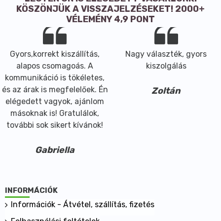
- a száraz krémek (vízmentesek) síkosabbá válnak,
KÖSZÖNJÜK A VISSZAJELZÉSEKET! 2000+
jobban hidratálnak és szebb lesz a szerkezetük
VÉLEMÉNY 4,9 PONT
- az emulziók rögzítésére alkalmas.
A KOZMETIKÁBAN:
- ajánlott használatos adagolás 2-5%
Gyors,korrekt kiszállítás,
Nagy választék, gyors
- társ-emulgeáló összetevőként az emulzió típusú
alapos csomagoás. A
kiszolgálás
kozmetikai készítmények olajfázisába, melegítéssel
kommunikáció is tökéletes,
- a száraz készítményekhez az olajokhoz/vajakhoz
és az árak is megfelelőek. Én
Zoltán
adagoljuk, gőz felett megolvasztva
elégedett vagyok, ajánlom
- emulzióknál figyelembe kell venni a fő emulgeálóra
másoknak is! Gratulálok,
vonatkozó utasításokat, amellyel társítjuk
további sok sikert kívánok!
- arckrémekbe, nappali és éjszakai krémekbe
- aftershave-be
Gabriella
- kézápoló és lábápoló krémekbe
- testápoló krémekbe
- hajkondicionáló krémekbe.
INFORMÁCIÓK
Tárolás: hűvös helyen, nedvességtől és fénytől védve.
Információk - Átvétel, szállítás, fizetés
Biztonsági adatok: