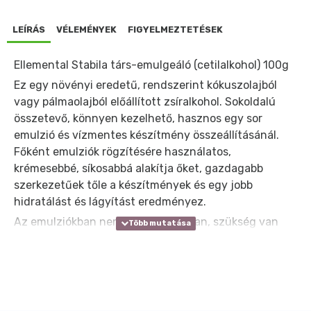
LEÍRÁS
VÉLEMÉNYEK
FIGYELMEZTETÉSEK
Ellemental Stabila társ-emulgeáló (cetilalkohol) 100g
Ez egy növényi eredetű, rendszerint kókuszolajból
vagy pálmaolajból előállított zsíralkohol. Sokoldalú
összetevő, könnyen kezelhető, hasznos egy sor
emulzió és vízmentes készítmény összeállításánál.
Főként emulziók rögzítésére használatos,
krémesebbé, síkosabbá alakítja őket, gazdagabb
szerkezetűek tőle a készítmények és egy jobb
hidratálást és lágyítást eredményez.
Az emulziókban nem hat önmagában, szükség van
egy emulgeálószerre. A száraz készítményekben
önmagában is hat, a kenőcsöknek és krémeknek
megfelelő sűrűséget, jó kenhetőséget és lágy,
gazdag szerkezetet kölcsönöz.
TÍPUS: társ-emulgeáló olaj a vízben (o/v), nemionos.