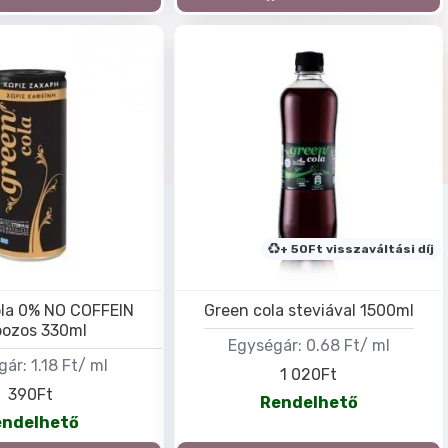
+ 50Ft visszaváltási díj
la 0% NO COFFEIN
Green cola steviával 1500ml
ozos 330ml
Egységár:
0.68 Ft/ ml
gár:
1.18 Ft/ ml
1 020Ft
390Ft
Rendelhető
endelhető