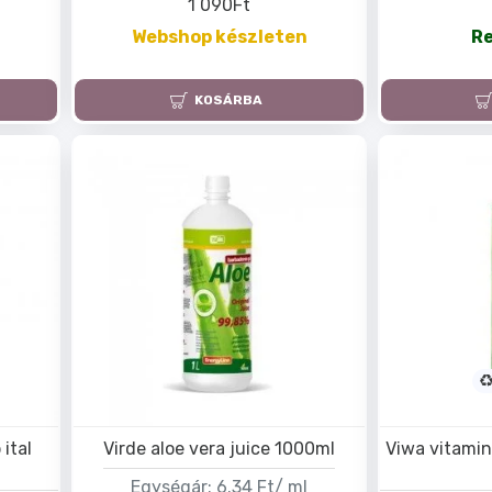
1 090Ft
Webshop készleten
R
KOSÁRBA
ital
Virde aloe vera juice 1000ml
Viwa vitamin
Egységár:
6.34 Ft/ ml