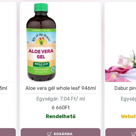
73ml
Aloe vera gél whole leaf 946ml
Dabur pir
l
Egységár:
7.04 Ft/ ml
Egység
6 660Ft
Rendelhető
Websh
KOSÁRBA