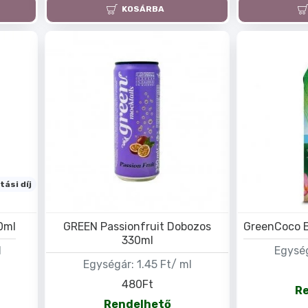
KOSÁRBA
tási díj
0ml
GREEN Passionfruit Dobozos
GreenCoco B
330ml
l
Egysé
Egységár:
1.45 Ft/ ml
480Ft
R
Rendelhető