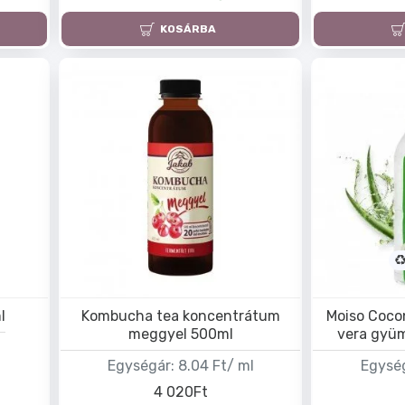
KOSÁRBA
l
Kombucha tea koncentrátum
Moiso Coco
meggyel 500ml
vera gyü
l
Egységár:
8.04 Ft/ ml
Egysé
4 020Ft