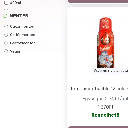
600ml
946ml
MENTES
Cukormentes
Gluténmentes
Laktózmentes
Vegán
+ 50Ft visszavál
Fruttamax bubble 12 cola
Egységár:
2.74 Ft/ m
1 370Ft
Rendelhető