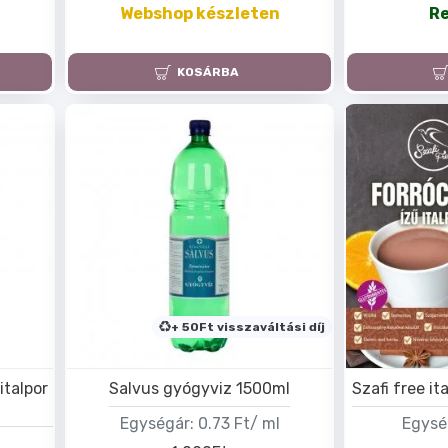
Webshop készleten
R
KOSÁRBA
+ 50Ft visszaváltási díj
italpor
Salvus gyógyviz 1500ml
Szafi free it
Egységár:
0.73 Ft/ ml
Egysé