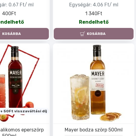
ár:
0.67 Ft/ ml
Egységár:
4.06 Ft/ ml
400Ft
1 340Ft
endelhető
Rendelhető
KOSÁRBA
KOSÁRBA
+ 50Ft visszaváltási díj
alikomos eperszörp
Mayer bodza szörp 500ml
500ml