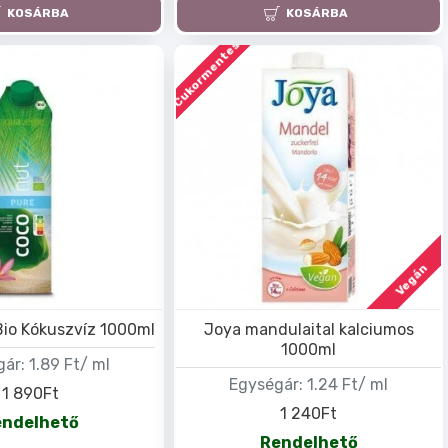
KOSÁRBA
KOSÁRBA
Cukormentes
Vegán
io Kókuszvíz 1000ml
Joya mandulaital kalciumos
1000ml
gár:
1.89 Ft/ ml
Egységár:
1.24 Ft/ ml
1 890Ft
1 240Ft
endelhető
Rendelhető