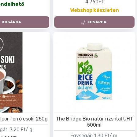
4 760Ft
endelhető
Webshop készleten
KOSÁRBA
KOSÁRBA
alpor forró csoki 250g
The Bridge Bio natúr rizs ital UHT
500ml
gár:
7.20 Ft/ g
Egységár:
1.30 Ft/ ml