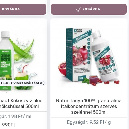
KOSÁRBA
KOSÁRBA
+ 50Ft visszaváltási díj
naut Kókuszvíz aloe
Natur Tanya 100% gránátalma
mölcshússal 500ml
italkoncentrátum szerves
szelénnel 500ml
gár:
1.98 Ft/ ml
Egységár:
9.52 Ft/ g
990Ft