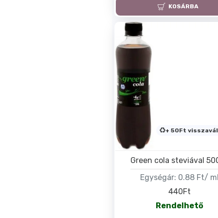
KOSÁRBA
+ 50Ft visszavál
Green cola steviával 50
Egységár:
0.88 Ft/ m
440Ft
Rendelhető