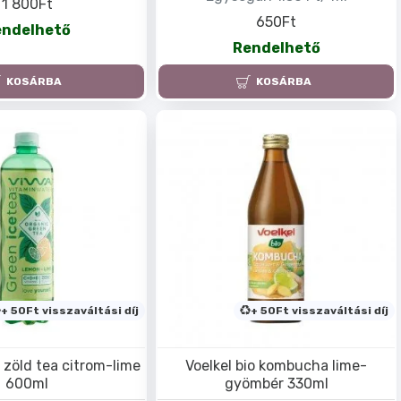
1 800Ft
650Ft
endelhető
Rendelhető
KOSÁRBA
KOSÁRBA
+ 50Ft visszaváltási díj
+ 50Ft visszaváltási díj
 zöld tea citrom-lime
Voelkel bio kombucha lime-
600ml
gyömbér 330ml