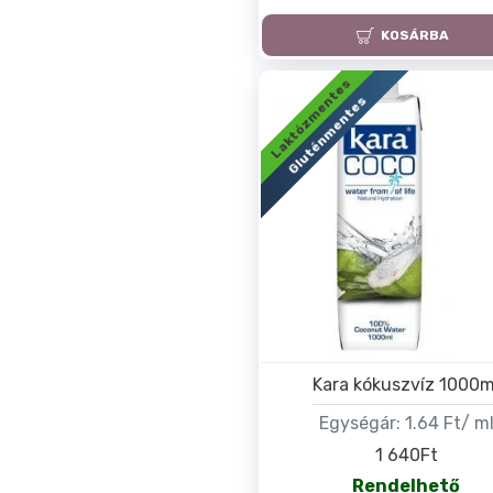
KOSÁRBA
Laktózmentes
Gluténmentes
Kara kókuszvíz 1000m
Egységár:
1.64 Ft/ m
1 640Ft
Rendelhető