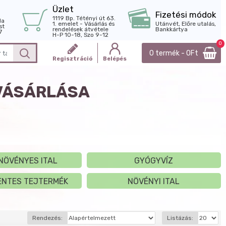
Üzlet
Fizetési módok
1119 Bp. Tétényi út 63.
la
1. emelet - Vásárlás és
Utánvét, Előre utalás,
st
rendelések átvétele
Bankkártya
7
H-P 10-18, Szo 9-12
0
0 termék - 0Ft
Regisztráció
Belépés
 VÁSÁRLÁSA
NÖVÉNYES ITAL
GYÓGYVÍZ
NTES TEJTERMÉK
NÖVÉNYI ITAL
Rendezés:
Listázás: