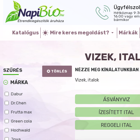
Ügyfélszol
Hétköznap 9:3
16:00 vagy ema
bármikor
Katalógus
Mire keres megoldást?
Márkák
VIZEK, IT
NÉZZE MEG KÍNÁLATUNKBAN A
SZŰRÉS
TÖRLÉS
Vizek, italok
MÁRKA
Dabur
ÁSVÁNYVIZ
Dr.Chen
ÍZESÍTETT ITAL
Frutta max
Green cola
REGGELI ITAL
Hochwald
Joya