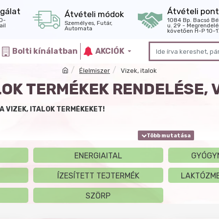
gálat
Átvételi pont
Átvételi módok
0-
1084 Bp. Bacsó Bé
Személyes, Futár,
il
u. 29 - Megrendelé
Automata
követően H-P 10-1
Bolti kínálatban
AKCIÓK
Élelmiszer
Vizek, italok
ALOK TERMÉKEK RENDELÉSE,
 VIZEK, ITALOK TERMÉKEKET!
ENERGIAITAL
GYÓGY
ÍZESÍTETT TEJTERMÉK
LAKTÓZME
SZÖRP