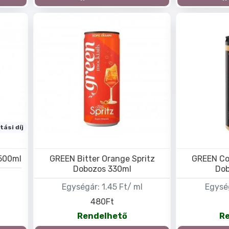
tási díj
 500ml
GREEN Bitter Orange Spritz
GREEN Co
Dobozos 330ml
Dob
l
Egységár:
1.45 Ft/ ml
Egysé
480Ft
Rendelhető
R