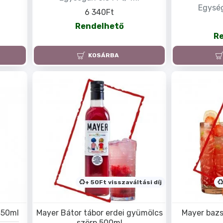
l
Egység
6 340Ft
Rendelhető
R
KOSÁRBA
+ 50Ft visszaváltási díj
250ml
Mayer Bátor tábor erdei gyümölcs
Mayer bazs
szörp 500ml