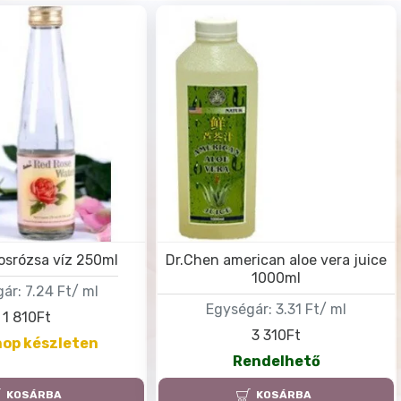
osrózsa víz 250ml
Dr.Chen american aloe vera juice
1000ml
ár:
7.24 Ft/ ml
Egységár:
3.31 Ft/ ml
1 810Ft
3 310Ft
op készleten
Rendelhető
KOSÁRBA
KOSÁRBA