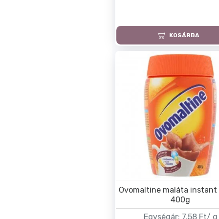
KOSÁRBA
Ovomaltine maláta instant 
400g
Egységár:
7.58 Ft/ g