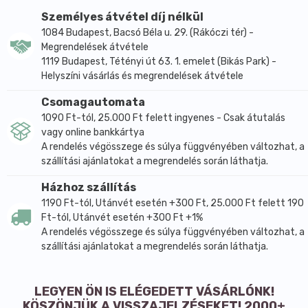
Személyes átvétel díj nélkül
1084 Budapest, Bacsó Béla u. 29. (Rákóczi tér) -
Megrendelések átvétele
1119 Budapest, Tétényi út 63. 1. emelet (Bikás Park) -
Helyszíni vásárlás és megrendelések átvétele
Csomagautomata
1090 Ft-tól, 25.000 Ft felett ingyenes - Csak átutalás
vagy online bankkártya
A rendelés végösszege és súlya függvényében változhat, a
szállítási ajánlatokat a megrendelés során láthatja.
Házhoz szállítás
1190 Ft-tól, Utánvét esetén +300 Ft, 25.000 Ft felett 190
Ft-tól, Utánvét esetén +300 Ft +1%
A rendelés végösszege és súlya függvényében változhat, a
szállítási ajánlatokat a megrendelés során láthatja.
LEGYEN ÖN IS ELÉGEDETT VÁSÁRLÓNK!
KÖSZÖNJÜK A VISSZAJELZÉSEKET! 2000+