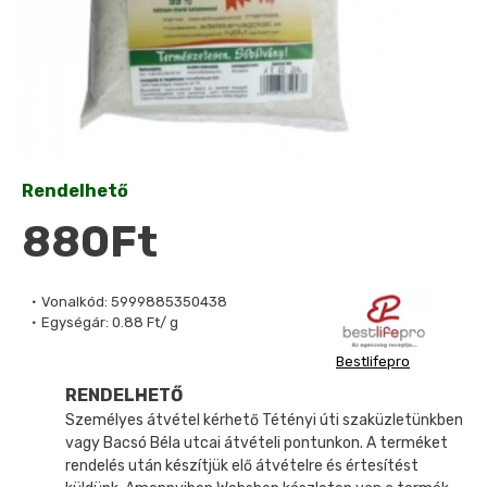
Rendelhető
880Ft
Vonalkód:
5999885350438
Egységár:
0.88 Ft/ g
Bestlifepro
RENDELHETŐ
Személyes átvétel kérhető Tétényi úti szaküzletünkben
vagy Bacsó Béla utcai átvételi pontunkon. A terméket
rendelés után készítjük elő átvételre és értesítést