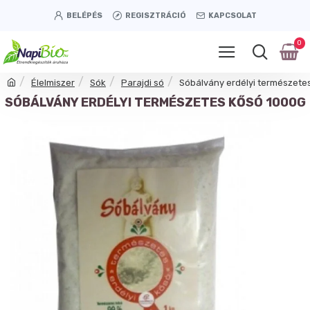
BELÉPÉS
REGISZTRÁCIÓ
KAPCSOLAT
0
Élelmiszer
Sók
Parajdi só
Sóbálvány erdélyi természete
SÓBÁLVÁNY ERDÉLYI TERMÉSZETES KŐSÓ 1000G