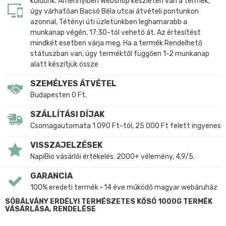
küldünk. Amennyiben Webshop készleten van a termék,
úgy várhatóan Bacsó Béla utcai átvételi pontunkon
azonnal, Tétényi úti üzletünkben leghamarabb a
munkanap végén, 17:30-tól vehető át. Az értesítést
mindkét esetben várja meg. Ha a termék Rendelhető
státuszban van, úgy terméktől függően 1-2 munkanap
alatt készítjük össze
SZEMÉLYES ÁTVÉTEL
Budapesten 0 Ft.
SZÁLLÍTÁSI DÍJAK
Csomagautomata 1 090 Ft-tól, 25 000 Ft felett ingyenes
VISSZAJELZÉSEK
NapiBio vásárlói értékelés: 2000+ vélemény, 4,9/5.
GARANCIA
100% eredeti termék • 14 éve működő magyar webáruház
SÓBÁLVÁNY ERDÉLYI TERMÉSZETES KŐSÓ 1000G TERMÉK
VÁSÁRLÁSA, RENDELÉSE