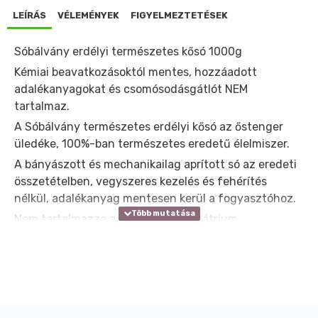
LEÍRÁS
VÉLEMÉNYEK
FIGYELMEZTETÉSEK
Sóbálvány erdélyi természetes kősó 1000g
Kémiai beavatkozásoktól mentes, hozzáadott
adalékanyagokat és csomósodásgátlót NEM
tartalmaz.
A Sóbálvány természetes erdélyi kősó az őstenger
üledéke, 100%-ban természetes eredetű élelmiszer.
A bányászott és mechanikailag aprított só az eredeti
összetételben, vegyszeres kezelés és fehérítés
nélkül, adalékanyag mentesen kerül a fogyasztóhoz.
Nem tartalmazza a sokat vitatott nátrium
ferrocianidot, mint csomósodásgátlót sem!
A nátrium-kloridon kívül egyéb, az emberi szervezet
számára fontos kálium, kalcium és magnézium ionok
találhatóak meg benne.
Színe fehér, kevés szürkés árnyalattal.