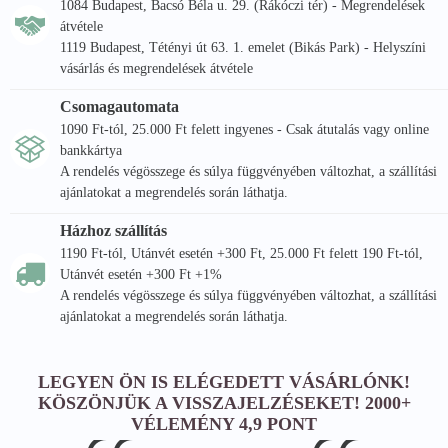
1084 Budapest, Bacsó Béla u. 29. (Rákóczi tér) - Megrendelések
száraz, hűvös helyen.
átvétele
1119 Budapest, Tétényi út 63. 1. emelet (Bikás Park) - Helyszíni
Származási hely:
vásárlás és megrendelések átvétele
Németország, Szlovákia.
Csomagautomata
1090 Ft-tól, 25.000 Ft felett ingyenes - Csak átutalás vagy online
Milyen diétába illeszthető:
bankkártya
- vegán
A rendelés végösszege és súlya függvényében változhat, a szállítási
- vegetáriánus
ajánlatokat a megrendelés során láthatja.
Házhoz szállítás
1190 Ft-tól, Utánvét esetén +300 Ft, 25.000 Ft felett 190 Ft-tól,
Utánvét esetén +300 Ft +1%
A rendelés végösszege és súlya függvényében változhat, a szállítási
ajánlatokat a megrendelés során láthatja.
LEGYEN ÖN IS ELÉGEDETT VÁSÁRLÓNK!
KÖSZÖNJÜK A VISSZAJELZÉSEKET! 2000+
VÉLEMÉNY 4,9 PONT