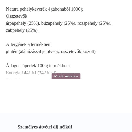
Natura pehelykeverék 4gabonából 1000g
Összetevők:
árpapehely (25%), búzapehely (25%), rozspehely (25%),
zabpehely (25%).
Allergének a termékben:
glutén (aláhúzással jelölve az összetevők között).
Átlagos tápérték 100 g termékben:
Energia
1441 kJ (342 kcal)
Zsír
3,1 g
-amelyből telített zsírsavak
0,5 g
Szénhidrát
60,2 g
-amelyből cukrok
1,2 g
Fehérje
11,2 g
Só
0,3 g
Személyes átvétel díj nélkül
Tárolás: