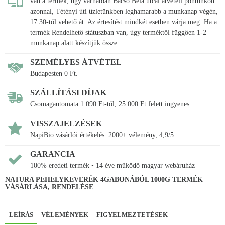
van a termék, úgy várhatóan Bacsó Béla utcai átvételi pontunkon
azonnal, Tétényi úti üzletünkben leghamarabb a munkanap végén,
17:30-tól vehető át. Az értesítést mindkét esetben várja meg. Ha a
termék Rendelhető státuszban van, úgy terméktől függően 1-2
munkanap alatt készítjük össze
SZEMÉLYES ÁTVÉTEL
Budapesten 0 Ft.
SZÁLLÍTÁSI DÍJAK
Csomagautomata 1 090 Ft-tól, 25 000 Ft felett ingyenes
VISSZAJELZÉSEK
NapiBio vásárlói értékelés: 2000+ vélemény, 4,9/5.
GARANCIA
100% eredeti termék • 14 éve működő magyar webáruház
NATURA PEHELYKEVERÉK 4GABONÁBÓL 1000G TERMÉK
VÁSÁRLÁSA, RENDELÉSE
LEÍRÁS
VÉLEMÉNYEK
FIGYELMEZTETÉSEK