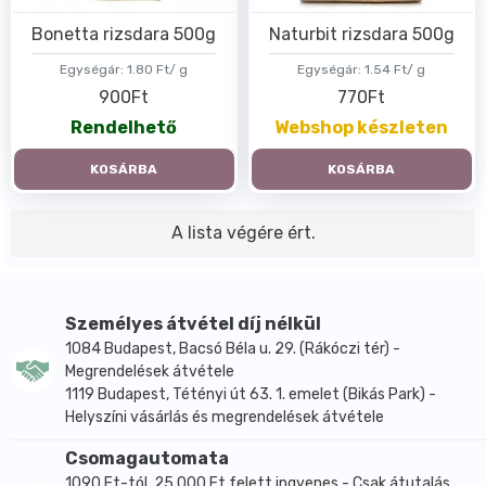
Bonetta rizsdara 500g
Naturbit rizsdara 500g
Egységár:
1.80 Ft/ g
Egységár:
1.54 Ft/ g
900Ft
770Ft
Rendelhető
Webshop készleten
KOSÁRBA
KOSÁRBA
A lista végére ért.
Személyes átvétel díj nélkül
1084 Budapest, Bacsó Béla u. 29. (Rákóczi tér) -
Megrendelések átvétele
1119 Budapest, Tétényi út 63. 1. emelet (Bikás Park) -
Helyszíni vásárlás és megrendelések átvétele
Csomagautomata
1090 Ft-tól, 25.000 Ft felett ingyenes - Csak átutalás