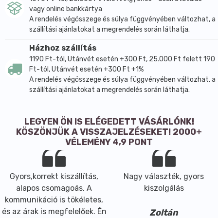
vagy online bankkártya
A rendelés végösszege és súlya függvényében változhat, a
szállítási ajánlatokat a megrendelés során láthatja.
Házhoz szállítás
1190 Ft-tól, Utánvét esetén +300 Ft, 25.000 Ft felett 190
Ft-tól, Utánvét esetén +300 Ft +1%
A rendelés végösszege és súlya függvényében változhat, a
szállítási ajánlatokat a megrendelés során láthatja.
LEGYEN ÖN IS ELÉGEDETT VÁSÁRLÓNK!
KÖSZÖNJÜK A VISSZAJELZÉSEKET! 2000+
VÉLEMÉNY 4,9 PONT
Gyors,korrekt kiszállítás,
Nagy választék, gyors
alapos csomagoás. A
kiszolgálás
kommunikáció is tökéletes,
és az árak is megfelelőek. Én
Zoltán