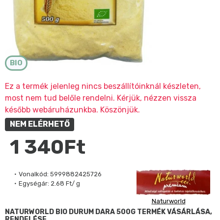
BIO
Ez a termék jelenleg nincs beszállítóinknál készleten,
most nem tud belőle rendelni. Kérjük, nézzen vissza
később webáruházunkba. Köszönjük.
NEM ELÉRHETŐ
1 340Ft
Vonalkód:
5999882425726
Egységár:
2.68 Ft/ g
Naturworld
NATURWORLD BIO DURUM DARA 500G TERMÉK VÁSÁRLÁSA,
RENDELÉSE