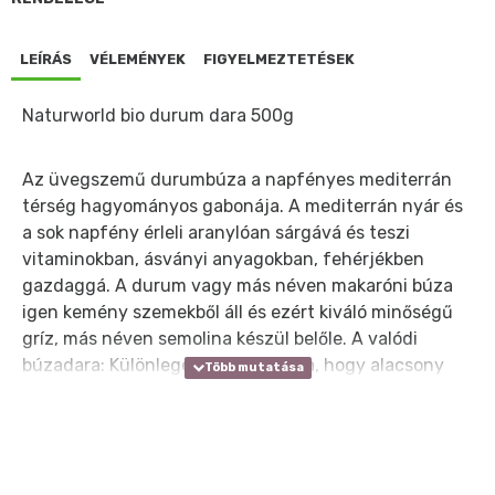
LEÍRÁS
VÉLEMÉNYEK
FIGYELMEZTETÉSEK
Naturworld bio durum dara 500g
Az üvegszemű durumbúza a napfényes mediterrán
térség hagyományos gabonája. A mediterrán nyár és
a sok napfény érleli aranylóan sárgává és teszi
vitaminokban, ásványi anyagokban, fehérjékben
gazdaggá. A durum vagy más néven makaróni búza
igen kemény szemekből áll és ezért kiváló minőségű
gríz, más néven semolina készül belőle. A valódi
búzadara: Különleges tulajdonsága, hogy alacsony
glikémiás indexe révén a vércukorszintet lassabban
emeli. Kitűnő ízű ételeket készíthetünk belőle,
ráadásul a különlegesen sárga szín főzésnél, sütésnél
még intenzívebb, még csábítóbb lesz. Kiszerelés: 500