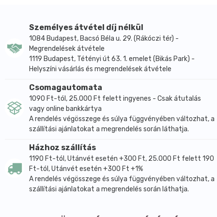
g
Személyes átvétel díj nélkül
1084 Budapest, Bacsó Béla u. 29. (Rákóczi tér) -
Megrendelések átvétele
1119 Budapest, Tétényi út 63. 1. emelet (Bikás Park) -
Helyszíni vásárlás és megrendelések átvétele
Csomagautomata
1090 Ft-tól, 25.000 Ft felett ingyenes - Csak átutalás
vagy online bankkártya
A rendelés végösszege és súlya függvényében változhat, a
szállítási ajánlatokat a megrendelés során láthatja.
Házhoz szállítás
1190 Ft-tól, Utánvét esetén +300 Ft, 25.000 Ft felett 190
Ft-tól, Utánvét esetén +300 Ft +1%
A rendelés végösszege és súlya függvényében változhat, a
szállítási ajánlatokat a megrendelés során láthatja.