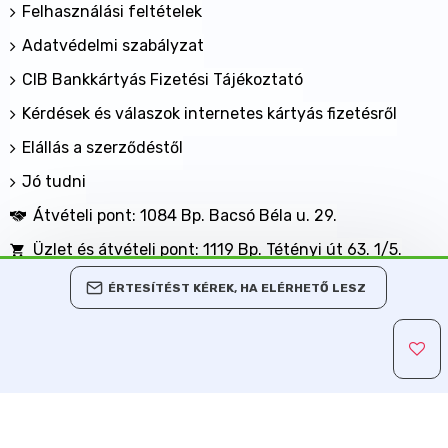
Felhasználási feltételek
Adatvédelmi szabályzat
CIB Bankkártyás Fizetési Tájékoztató
Kérdések és válaszok internetes kártyás fizetésről
Elállás a szerződéstől
Jó tudni
Átvételi pont: 1084 Bp. Bacsó Béla u. 29.
Üzlet és átvételi pont: 1119 Bp. Tétényi út 63. 1/5.
BANKKÁRTYÁVAL IS FIZETHET NÁLUNK!
ÉRTESÍTÉST KÉREK, HA ELÉRHETŐ LESZ
Minden jog fenntartva, MaxShopping Kft. 2013-2026
Árukereső.hu