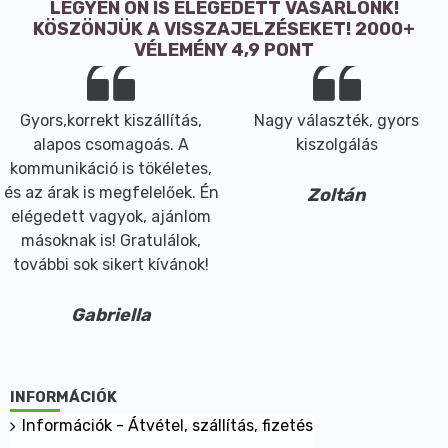
LEGYEN ÖN IS ELÉGEDETT VÁSÁRLÓNK!
KÖSZÖNJÜK A VISSZAJELZÉSEKET! 2000+
VÉLEMÉNY 4,9 PONT
Gyors,korrekt kiszállítás,
Nagy választék, gyors
alapos csomagoás. A
kiszolgálás
kommunikáció is tökéletes,
és az árak is megfelelőek. Én
Zoltán
elégedett vagyok, ajánlom
másoknak is! Gratulálok,
további sok sikert kívánok!
Gabriella
INFORMÁCIÓK
Információk - Átvétel, szállítás, fizetés