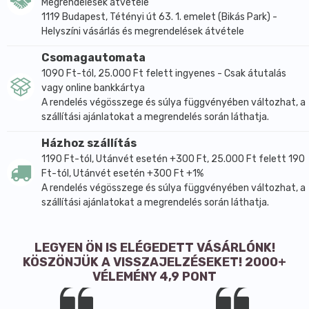
Megrendelések átvétele
1119 Budapest, Tétényi út 63. 1. emelet (Bikás Park) -
Helyszíni vásárlás és megrendelések átvétele
Csomagautomata
1090 Ft-tól, 25.000 Ft felett ingyenes - Csak átutalás
vagy online bankkártya
A rendelés végösszege és súlya függvényében változhat, a
szállítási ajánlatokat a megrendelés során láthatja.
Házhoz szállítás
1190 Ft-tól, Utánvét esetén +300 Ft, 25.000 Ft felett 190
Ft-tól, Utánvét esetén +300 Ft +1%
A rendelés végösszege és súlya függvényében változhat, a
szállítási ajánlatokat a megrendelés során láthatja.
LEGYEN ÖN IS ELÉGEDETT VÁSÁRLÓNK!
KÖSZÖNJÜK A VISSZAJELZÉSEKET! 2000+
VÉLEMÉNY 4,9 PONT