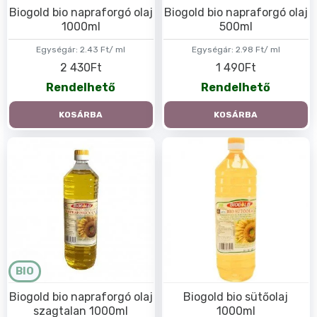
Biogold bio napraforgó olaj
Biogold bio napraforgó olaj
1000ml
500ml
Egységár:
2.43 Ft/ ml
Egységár:
2.98 Ft/ ml
2 430Ft
1 490Ft
Rendelhető
Rendelhető
KOSÁRBA
KOSÁRBA
BIO
Biogold bio napraforgó olaj
Biogold bio sütőolaj
szagtalan 1000ml
1000ml