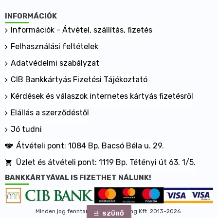
INFORMÁCIÓK
Információk - Átvétel, szállítás, fizetés
Felhasználási feltételek
Adatvédelmi szabályzat
CIB Bankkártyás Fizetési Tájékoztató
Kérdések és válaszok internetes kártyás fizetésről
Elállás a szerződéstől
Jó tudni
Átvételi pont: 1084 Bp. Bacsó Béla u. 29.
Üzlet és átvételi pont: 1119 Bp. Tétényi út 63. 1/5.
BANKKÁRTYÁVAL IS FIZETHET NÁLUNK!
Minden jog fenntartva, MaxShopping Kft. 2013-2026
SZŰRŐ