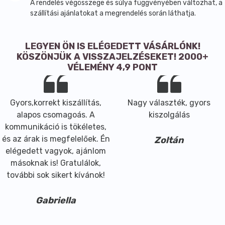
A rendelés végösszege és súlya függvényében változhat, a
szállítási ajánlatokat a megrendelés során láthatja.
LEGYEN ÖN IS ELÉGEDETT VÁSÁRLÓNK!
KÖSZÖNJÜK A VISSZAJELZÉSEKET! 2000+
VÉLEMÉNY 4,9 PONT
Gyors,korrekt kiszállítás,
Nagy választék, gyors
alapos csomagoás. A
kiszolgálás
kommunikáció is tökéletes,
és az árak is megfelelőek. Én
Zoltán
elégedett vagyok, ajánlom
másoknak is! Gratulálok,
további sok sikert kívánok!
Gabriella