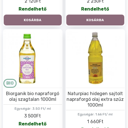
2 120Ft
2 230Ft
Rendelhető
Rendelhető
KOSÁRBA
KOSÁRBA
BIO
Biorganik bio napraforgó
Naturpiac hidegen sajtolt
olaj szagtalan 1000ml
napraforgó olaj extra szűz
1000ml
Egységár:
3.50 Ft/ ml
Egységár:
1.66 Ft/ ml
3 500Ft
1 660Ft
Rendelhető