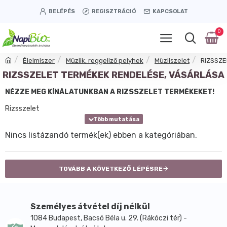
BELÉPÉS
REGISZTRÁCIÓ
KAPCSOLAT
0
Élelmiszer
Müzlik, reggeliző pelyhek
Müzliszelet
RIZSSZE
RIZSSZELET TERMÉKEK RENDELÉSE, VÁSÁRLÁSA
NÉZZE MEG KÍNÁLATUNKBAN A RIZSSZELET TERMÉKEKET!
Rizsszelet
Nincs listázandó termék(ek) ebben a kategóriában.
TOVÁBB A KÖVETKEZŐ LÉPÉSRE
Személyes átvétel díj nélkül
1084 Budapest, Bacsó Béla u. 29. (Rákóczi tér) -