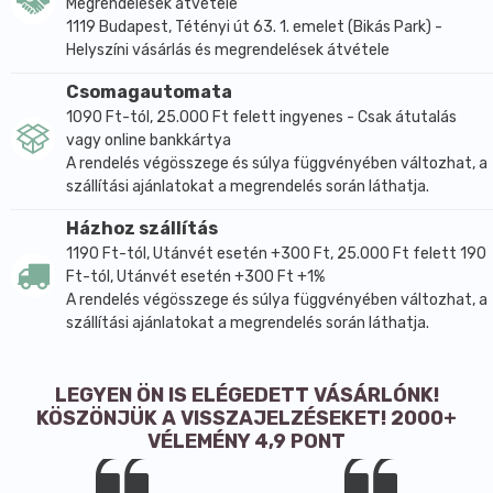
Megrendelések átvétele
1119 Budapest, Tétényi út 63. 1. emelet (Bikás Park) -
Helyszíni vásárlás és megrendelések átvétele
Csomagautomata
1090 Ft-tól, 25.000 Ft felett ingyenes - Csak átutalás
vagy online bankkártya
A rendelés végösszege és súlya függvényében változhat, a
szállítási ajánlatokat a megrendelés során láthatja.
Házhoz szállítás
1190 Ft-tól, Utánvét esetén +300 Ft, 25.000 Ft felett 190
Ft-tól, Utánvét esetén +300 Ft +1%
A rendelés végösszege és súlya függvényében változhat, a
szállítási ajánlatokat a megrendelés során láthatja.
LEGYEN ÖN IS ELÉGEDETT VÁSÁRLÓNK!
KÖSZÖNJÜK A VISSZAJELZÉSEKET! 2000+
VÉLEMÉNY 4,9 PONT